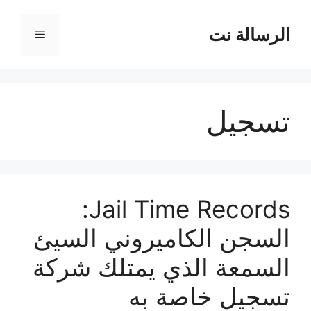
نتقل
لى
الرسالة نت
القائمة
لمحتوى
تسجيل
Jail Time Records:
السجن الكاميروني السيئ
السمعة الذي يمتلك شركة
تسجيل خاصة به