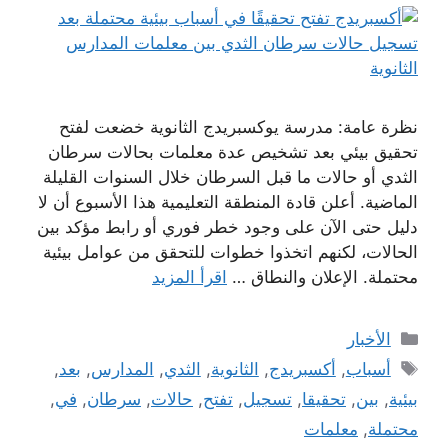
نظرة عامة: مدرسة يوكسبريدج الثانوية خضعت لفتح
تحقيق بيئي بعد تشخيص عدة معلمات بحالات سرطان
الثدي أو حالات ما قبل السرطان خلال السنوات القليلة
الماضية. أعلن قادة المنطقة التعليمية هذا الأسبوع أن لا
دليل حتى الآن على وجود خطر فوري أو رابط مؤكد بين
الحالات، لكنهم اتخذوا خطوات للتحقق من عوامل بيئية
محتملة. الإعلان والنطاق …
اقرأ المزيد
التصنيفات
الأخبار
الوسوم
أسباب
,
أكسبريدج
,
الثانوية
,
الثدي
,
المدارس
,
بعد
,
بيئية
,
بين
,
تحقيقا
,
تسجيل
,
تفتح
,
حالات
,
سرطان
,
في
,
محتملة
,
معلمات