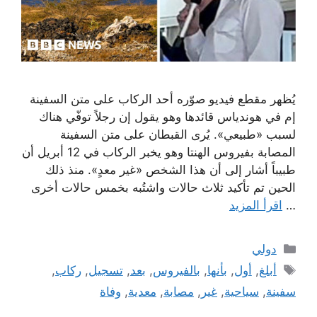
يُظهر مقطع فيديو صوّره أحد الركاب على متن السفينة
إم في هوندياس قائدها وهو يقول إن رجلاً توفّي هناك
لسبب «طبيعي». يُرى القبطان على متن السفينة
المصابة بفيروس الهنتا وهو يخبر الركاب في 12 أبريل أن
طبيباً أشار إلى أن هذا الشخص «غير معدٍ». منذ ذلك
الحين تم تأكيد ثلاث حالات واشتُبه بخمس حالات أخرى
…
اقرأ المزيد
التصنيفات
دولي
الوسوم
أبلغ
,
أول
,
بأنها
,
بالفيروس
,
بعد
,
تسجيل
,
ركاب
,
سفينة
,
سياحية
,
غير
,
مصابة
,
معدية
,
وفاة