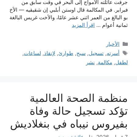
جرفت عائلته الأمواج إلى البحر في وقت سابق من
فبراير. في المكالمة قال اوستن أبلبي إن شقيقيه — الأخ
بو البالغ من العمر اثني عشر عامًا، والأخت غريس البالغة
ثمانية أعوام …
اقرأ المزيد
التصنيفات
الأخبار
الوسوم
أسرته
,
تسجيل
,
سبح
,
طوارئ
,
لإنقاذ
,
لساعات
,
لطفل
,
مكالمة
,
نشر
منظمة الصحة العالمية
تؤكد تسجيل حالة وفاة
بفيروس نيباه في بنغلاديش