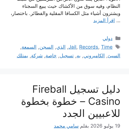
النظام، وفيه سوق من الأكشاك حيث يبيع السجناء
ويشترون أشياء مثل الكسافا المقلية والفطائر. باختصار،
…
اقرأ المزيد
التصنيفات
دولي
الوسوم
Time
,
Records
,
Jail
,
الذي
,
السجن
,
السمعة
,
السيئ
,
الكاميروني
,
به
,
تسجيل
,
خاصة
,
شركة
,
يمتلك
دليل تسجيل Fireball
Casino – خطوة بخطوة
للاعبيين الجدد
19 يوليو 2026
بقلم
سامي محمد