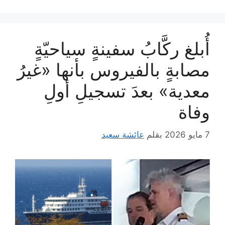
أُبلغ ركَّابُ سفينةٍ سياحيّةٍ
مصابةٍ بالفيروس بأنها «غيرُ
معدية» بعدَ تسجيلِ أولِ
وفاة
7 مايو 2026
بقلم
عائشة سعيد