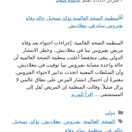
7 فبراير 2026
بقلم
عائشة سعيد
المنظمه الصحة العالمية: إجراءات احتواء بعد وفاة
مريض بفيروس نيبا في بنغلاديش.. وخطر الانتشار
الدولي يبقى منخفضاً أعلنت منظمة الصحة العالمية أن
حالة واحدة مصابة بفيروس نيبا توفيت في بنغلاديش،
وأن السلطات المعنية اتخذت تدابير لاحتواء الفيروس،
معتبرةً أن احتمال انتشار المرض على نطاق عالمي لا
يزال ضئيلاً. وقالت المنظمة إن المريض نُقل إلى
المستشفى …
اقرأ المزيد
التصنيفات
دولي
الوسوم
الصحة
,
العالمية
,
بفيروس
,
بنغلاديش
,
تؤكد
,
تسجيل
,
حالة
,
في
,
منظمة
,
نيباه
,
وفاة