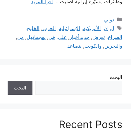
وطائرات مسيّرة إيرانية أصابت …
اقرأ المزيد
التصنيفات
دولي
الوسوم
إيران
,
الأمريكية
,
الإسرائيلية
,
الحرب
,
الخليج
,
الصراع
,
تعرض
,
جديدأخبار
,
على
,
في
,
لهجماتهل
,
من
,
والبحرين
,
والكويت
,
يتصاعد
البحث
البحث
Recent Posts