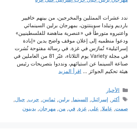
ندد عشرات الممثلين والمخرجين، من بينهم خافيير
بارديم وتيلدا سوينتتون، بمهرجان برلين السينمائي
واعتبروه متورطاً في «عنصرية مناهضة للفلسطينيين»
ودعوا منظميه إلى إعلان موقف واضح يدين «إبادة
إسرائيلية» تُمارَس في غزة. في رسالة مفتوحة نُشرت
في مجلة Variety يوم الثلاثاء، عبّر 81 من العاملين في
صناعة السينما عن استيائهم، ونددوا بتصريحات رئيس
هيئة تحكيم الجوائز …
اقرأ المزيد
التصنيفات
الأخبار
الوسوم
أكثر
,
إسرائيل
,
السينما
,
برلين
,
ثمانين
,
حرب
,
حيال
,
صمت
,
عاملا
,
على
,
غزة
,
في
,
من
,
مهرجان
,
يدينون