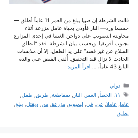
قالت الشرطة إن صبيا يبلغ من العمر 11 عاماً أطلق —
حسبما ورد— النار فأودى بحياة عامل مزرعة أثناء
محاولته التصويب على دواجن الغينيا في إحدى المزارع
بجنوب أفريقيا. وبحسب بيان الشرطة، فقد “انطلق
السلاح عن غير قصد” على يد الطفل، إلا أن ملابسات
الحادث لا تزال قيد التحقيق. أُلقي القبض على والده
البالغ 43 عاماً، …
اقرأ المزيد
التصنيفات
دولي
الوسوم
١١
,
الخطأ
,
العمر
,
النار
,
بمقاطعة
,
طريق
,
طفل
,
عاما
,
عاملا
,
عن
,
في
,
ليمبوبو
,
مزرعة
,
من
,
ويقتل
,
يبلغ
,
يطلق