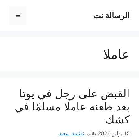
نتقل
لى
الرسالة نت
القائمة
لمحتوى
عاملا
القبض على رجل في يوتا
بعد طعنه عاملًا مسلمًا في
كشك
15 يوليو 2026
بقلم
عائشة سعيد