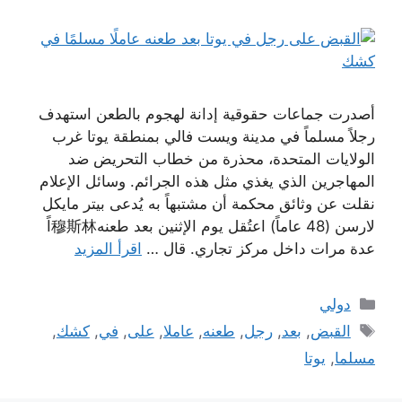
أصدرت جماعات حقوقية إدانة لهجوم بالطعن استهدف
رجلاً مسلماً في مدينة ويست فالي بمنطقة يوتا غرب
الولايات المتحدة، محذرة من خطاب التحريض ضد
المهاجرين الذي يغذي مثل هذه الجرائم. وسائل الإعلام
نقلت عن وثائق محكمة أن مشتبهاً به يُدعى بيتر مايكل
لارسن (48 عاماً) اعتُقل يوم الإثنين بعد طعنه穆斯林اً
عدة مرات داخل مركز تجاري. قال …
اقرأ المزيد
التصنيفات
دولي
الوسوم
القبض
,
بعد
,
رجل
,
طعنه
,
عاملا
,
على
,
في
,
كشك
,
مسلما
,
يوتا