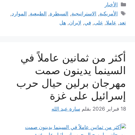
التصنيفات
الأخبار
الوسوم
الأمريكية
,
الاستراتيجية
,
السيطرة
,
الطبيعية
,
الموارد
,
تعد
,
عاملا
,
على
,
في
,
لإيران
,
هل
أكثر من ثمانين عاملاً في
السينما يدينون صمت
مهرجان برلين حيال حرب
إسرائيل على غزة
18 فبراير 2026
بقلم
سارة عبد الله