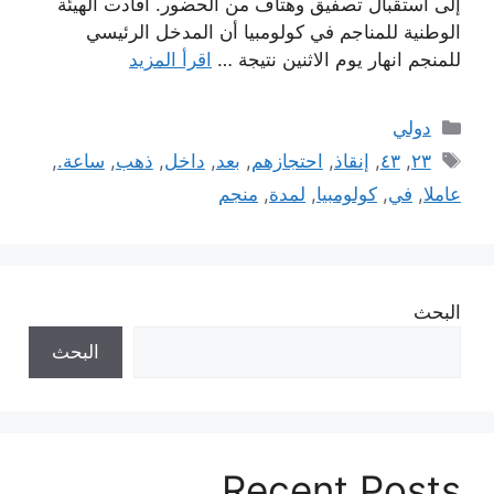
إلى استقبال تصفيق وهتاف من الحضور. أفادت الهيئة
الوطنية للمناجم في كولومبيا أن المدخل الرئيسي
للمنجم انهار يوم الاثنين نتيجة …
اقرأ المزيد
التصنيفات
دولي
الوسوم
٢٣
,
٤٣
,
إنقاذ
,
احتجازهم
,
بعد
,
داخل
,
ذهب
,
ساعة.
,
عاملا
,
في
,
كولومبيا
,
لمدة
,
منجم
البحث
البحث
Recent Posts