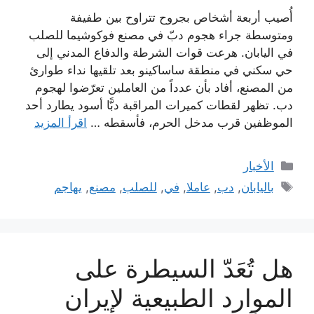
أُصيب أربعة أشخاص بجروح تتراوح بين طفيفة
ومتوسطة جراء هجوم دبّ في مصنع فوكوشيما للصلب
في اليابان. هرعت قوات الشرطة والدفاع المدني إلى
حي سكني في منطقة ساساكينو بعد تلقيها نداء طوارئ
من المصنع، أفاد بأن عدداً من العاملين تعرّضوا لهجوم
دب. تظهر لقطات كميرات المراقبة دبًّا أسود يطارد أحد
الموظفين قرب مدخل الحرم، فأسقطه …
اقرأ المزيد
التصنيفات
الأخبار
الوسوم
باليابان
,
دب
,
عاملا
,
في
,
للصلب
,
مصنع
,
يهاجم
هل تُعَدّ السيطرة على
الموارد الطبيعية لإيران