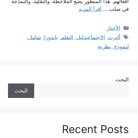
أفعالهم. هذا المنظور يضع الملاحظة، والتقليد، والنمذجة
في صلب …
اقرأ المزيد
التصنيفات
الأخبار
الوسوم
ألبرت
,
الاجتماعيدليل
,
التعلم
,
باندورا
,
شامل
,
لنموذج
,
نظرية
البحث
البحث
Recent Posts