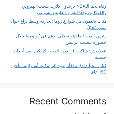
وفاة نجم الـNBA براندون كلارك بسبب الهيروين
والكوكايين وفقًا لتقرير الطبيب الشرعي
مئات يخيّمون في شوارع روما الحارقة وسط نزاع حول
مبنى مُحتَلّ
رئيس الفيفا انفانتينو يحظى بدعم في كولومبيا خلال
حضوره تنصيب الرئيس
بنغلاديش: شاكيب لن يعود للعب الكريكيت بعد أحداث
حسينة
كتاب مخبأ داخل مدفأة يعود إلى مكتبة أسترالية متأخرًا
150 عامًا
Recent Comments