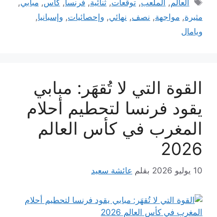
الوسوم
العالم
,
الملعب
,
توقعات
,
ثنائية
,
فرنسا
,
كأس
,
مبابي
,
مثيرة
,
مواجهة
,
نصف
,
نهائي
,
وإحصائيات
,
وإسبانيا
,
ويامال
القوة التي لا تُقهَر: مبابي
يقود فرنسا لتحطيم أحلام
المغرب في كأس العالم
2026
10 يوليو 2026
بقلم
عائشة سعيد