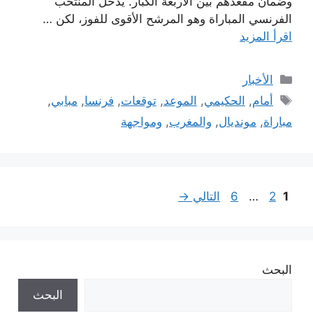
وضمان مقعدهم بين الأربعة الكبار. يدخل المنتخب
الفرنسي المباراة وهو المرشح الأقوى للفوز، لكن …
اقرأ المزيد
التصنيفات
الأخبار
الوسوم
أمام
,
الحكيمي
,
الموعد
,
توقعات
,
فرنسا
,
مبابي
,
مباراة
,
مونديال
,
والمغرب
,
ومواجهة
Page
Page
Page
1
2
…
6
التالي
→
البحث
البحث