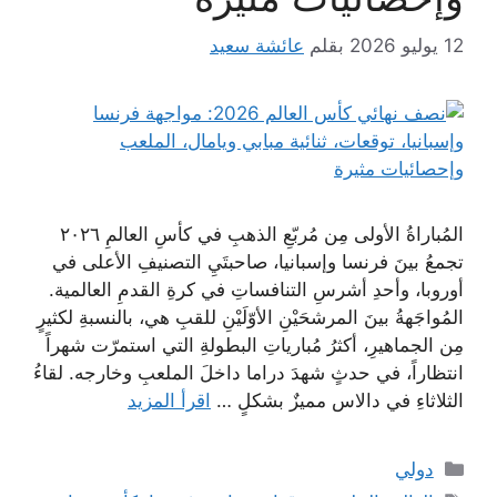
12 يوليو 2026
بقلم
عائشة سعيد
المُباراةُ الأولى مِن مُربّعِ الذهبِ في كأسِ العالمِ ٢٠٢٦
تجمعُ بينَ فرنسا وإسبانيا، صاحبتَيِ التصنيفِ الأعلى في
أوروبا، وأحدِ أشرسِ التنافساتِ في كرةِ القدمِ العالمية.
المُواجَهةُ بينَ المرشحَيْنِ الأوّلَيْنِ للقبِ هي، بالنسبةِ لكثيرٍ
مِن الجماهيرِ، أكثرُ مُبارياتِ البطولةِ التي استمرّت شهراً
انتظاراً، في حدثٍ شهدَ دراما داخلَ الملعبِ وخارجه. لقاءُ
الثلاثاءِ في دالاس مميزٌ بشكلٍ …
اقرأ المزيد
التصنيفات
دولي