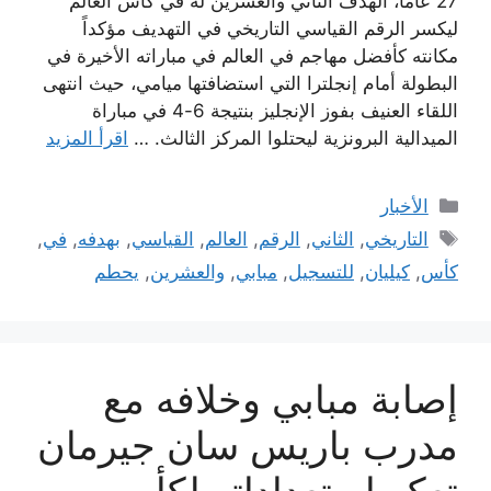
27 عاماً، الهدف الثاني والعشرين له في كأس العالم
ليكسر الرقم القياسي التاريخي في التهديف مؤكداً
مكانته كأفضل مهاجم في العالم في مباراته الأخيرة في
البطولة أمام إنجلترا التي استضافتها ميامي، حيث انتهى
اللقاء العنيف بفوز الإنجليز بنتيجة 6-4 في مباراة
الميدالية البرونزية ليحتلوا المركز الثالث. …
اقرأ المزيد
التصنيفات
الأخبار
الوسوم
التاريخي
,
الثاني
,
الرقم
,
العالم
,
القياسي
,
بهدفه
,
في
,
كأس
,
كيليان
,
للتسجيل
,
مبابي
,
والعشرين
,
يحطم
إصابة مبابي وخلافه مع
مدرب باريس سان جيرمان