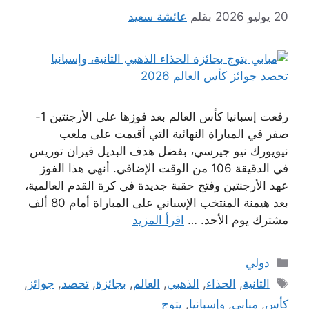
20 يوليو 2026
بقلم
عائشة سعيد
رفعت إسبانيا كأس العالم بعد فوزها على الأرجنتين 1-
صفر في المباراة النهائية التي أقيمت على ملعب
نيويورك نيو جيرسي، بفضل هدف البديل فيران توريس
في الدقيقة 106 من الوقت الإضافي. أنهى هذا الفوز
عهد الأرجنتين وفتح حقبة جديدة في كرة القدم العالمية،
بعد هيمنة المنتخب الإسباني على المباراة أمام 80 ألف
مشترك يوم الأحد. …
اقرأ المزيد
التصنيفات
دولي
الوسوم
الثانية
,
الحذاء
,
الذهبي
,
العالم
,
بجائزة
,
تحصد
,
جوائز
,
كأس
,
مبابي
,
وإسبانيا
,
يتوج