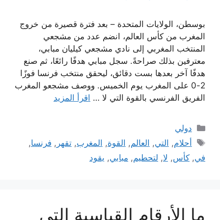
بوسطن، الولايات المتحدة – بعد فترة قصيرة من خروج
المغرب من كأس العالم، انضم عدد من مشجعي
المنتخب المغربي إلى نادي مشجعي كيليان مبابي،
معترفين بذلك صراحةً. سجل مبابي هدفًا رائعًا، ثم صنع
هدفًا آخر بعدها بست دقائق، ليحقق منتخب فرنسا فوزًا
2-0 على المغرب يوم الخميس. ووصف مشجعو المغرب
الفريق الفرنسي بالقوة التي لا …
اقرأ المزيد
التصنيفات
دولي
الوسوم
أحلام
,
التي
,
العالم
,
القوة
,
المغرب
,
تقهر
,
فرنسا
,
في
,
كأس
,
لا
,
لتحطيم
,
مبابي
,
يقود
ما الأرقام القياسية التي