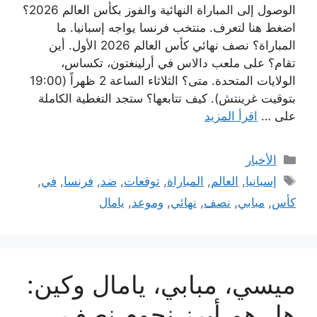
الوصول إلى المباراة النهائية والفوز بكأس العالم 2026؟
اضغط هنا لتعرف. منتخب فرنسا يواجه إسبانيا. ما
المباراة؟ نصف نهائي كأس العالم 2026 الأول. أين
تقام؟ على ملعب دالاس في أرلينغتون، تكساس،
الولايات المتحدة. متى؟ الثلاثاء الساعة 2 ظهراً (19:00
بتوقيت غرينتش). كيف تتابعها؟ ستجد التغطية الكاملة
على …
اقرأ المزيد
التصنيفات
الأخبار
الوسوم
إسبانيا
,
العالم
,
المباراة
,
توقعات
,
ضد
,
فرنسا
,
في
,
كأس
,
مبابي
,
نصف
,
نهائي
,
وموعد
,
يامال
ميسي، مبابي، يامال وكين:
هل هم أبرز نجوم نصف