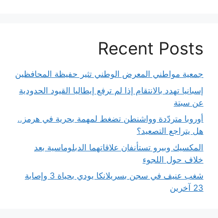
Recent Posts
جمعية مواطني المعرض الوطني تثير حفيظة المحافظين
إسبانيا تهدد بالانتقام إذا لم ترفع إيطاليا القيود الحدودية
عن سبتة
أوروبا متردّدة وواشنطن تضغط لمهمة بحرية في هرمز..
هل يتراجع التصعيد؟
المكسيك وبيرو تستأنفان علاقاتهما الدبلوماسية بعد
خلاف حول اللجوء
شغب عنيف في سجن بسريلانكا يودي بحياة 3 وإصابة
23 آخرين