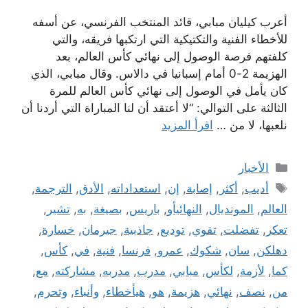
أعرب كيليان مبابي، قائد المنتخب الفرنسي، عن أسفه
للأخطاء الفنية والتكتيكية التي ارتكبها فريقه، والتي
كلفتهم فرصة الوصول إلى نهائي كأس العالم، بعد
الهزيمة 2-0 أمام إسبانيا في دالاس. وقال مبابي، الذي
كان يأمل في الوصول إلى نهائي كأس العالم للمرة
الثالثة على التوالي: “لا أعتقد أن لنا المباراة التي أردنا أن
نلعبها، لا من …
اقرأ المزيد
التصنيفات
الأخبار
الوسوم
أديب
,
أكثر
,
إصابة
,
إن
,
استعداداته
,
الأدق
,
الترجمة
,
العالم
,
المونديال
,
النهائيأو
,
باريس
,
بصيغة
,
به
,
تشير
,
تعكر
,
تفضلت
,
تقوي
,
توديع
,
جاذبية
,
جيرمان
,
خسارة
,
دهلكن
,
سان
,
شكوك
,
عمرو
,
فرنسا
,
فنية
,
في
,
كأس
,
كما
,
لأزمة
,
لكأس
,
مبابي
,
مدرب
,
مدربه
,
مشاركته
,
مع
,
من
,
نصف
,
نهائي
,
هزيمة
,
هو
,
هيأخطاء
,
وأنباء
,
وتحرم
,