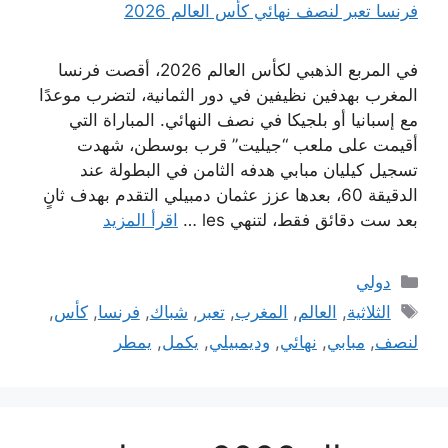
في المربع الذهبي لكأس العالم 2026، أقصت فرنسا
المغرب بهدفين نظيفين في دور الثمانية، لتضرب موعدًا
مع إسبانيا أو بلجيكا في نصف النهائي. المباراة التي
أقيمت على ملعب “جيليت” قرب بوسطن، شهدت
تسجيل كيليان مبابي هدفه الثامن في البطولة عند
الدقيقة 60، بعدها عزز عثمان دمبيلي التقدم بهدف ثانٍ
بعد ست دقائق فقط، لتنهي les …
اقرأ المزيد
التصنيفات
دولي
الوسوم
الثلاثية
,
العالم
,
المغرب
,
تعبر
,
شباك
,
فرنسا
,
كأس
,
لنصف
,
مبابي
,
نهائي
,
وديمبيلي
,
يكمل
,
يمطر