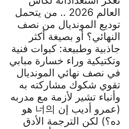
تعكر استعداداته لكأس
العالم 2026 .. من يتحمل
توديع المونديال من نصف
النهائي؟ أو بصيغة أكثر
جاذبية وطبيعة: كبوات فنية
وتكتيكية وراء خسارة مبابي
في نصف نهائي المونديال
تقوي شكوك مشاركته به
وأنباء تشير لأزمة مع مدربه
(عمرو أديب إن 너의 هو
ده؟) لكن الترجمة الأدق