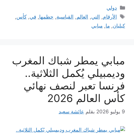
التصنيفات
دولي
الوسوم
الأرقام
,
التي
,
العالم
,
القياسية
,
حطمها
,
في
,
كأس
,
كيليان
,
ما
,
مبابي
مبابي يمطر شباك المغرب
وديمبيلي يُكمل الثلاثية..
فرنسا تعبر لنصف نهائي
كأس العالم 2026
9 يوليو 2026
بقلم
عائشة سعيد