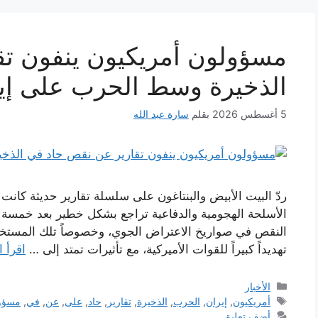
مسؤولون أمريكيون ينفون ت
الذخيرة وسط الحرب على إي
5 أغسطس 2026
بقلم
سارة عبد الله
ردّ البيت الأبيض والبنتاغون على سلسلة تقارير حديثة كان
الأسلحة الهجومية والدفاعية تراجع بشكل خطير بعد خمسة 
النقص في صواريخ الاعتراض الجوي، وخصوصاً تلك المستخد
تهديداً كبيراً للقوات الأميركية، مع تأثيرات تمتد إلى …
اقرأ ا
التصنيفات
الأخبار
الوسوم
أمريكيون
,
إيران
,
الحرب
,
الذخيرة
,
تقارير
,
حاد
,
على
,
عن
,
في
,
مسؤو
أضف تعليق