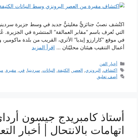
اكتُشف نصبٌ جنائزيٌّ مغليثيٌّ جديد في وسط جزيرة سردينيا 
التي تُعرف باسم “مقابر العمالقة” المنتشرة في الجزيرة. عُ
في موقع “كارارزو إيديا” الأثري، القريب من بلدة ماكومير،
أعمال التنقيب هيئتان محليّتان …
اقرأ المزيد
التصنيفات
أخبار الفن
الوسوم
اكتشاف
,
البرونزي
,
العصر
,
الكثيفة
,
النباتات
,
سردينيا
,
في
,
مقبرة
,
من
أضف تعليق
أستاذ كامبريدج جيسون أرد
اتهامات بالانتحال | أخبار التع