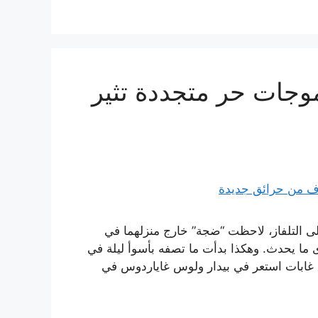
وجات حر متجددة تثير
ى التلفاز، لاحظت “ضجة” خارج منزلهما في
 ما يحدث. وهكذا بدأت ما تصفه بأسوأ ليلة في
يق غابات استعر في بيدار ولوس غاياردوس في