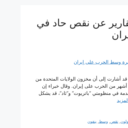
قارير عن نقص حاد في
ران
ت قد أشارت إلى أن مخزون الولايات المتحدة من
أشهر من الحرب على إيران. وقال خبراء إن
مة في منظومتي “باتريوت” و”ثاد”، قد يشكل
لمزيد
لون
,
نقص
,
وسط
,
ينفون