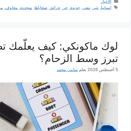
التصنيفات
الأخبار
الوسوم
إسبانيا
,
تثير
,
تنعي
,
جديدة
,
حر
,
حرائق
,
ضحاياها
,
متجددة
,
مخاوف
,
من
لوك ماكونكي: كيف يعلّمك تص
تبرز وسط الزحام؟
5 أغسطس 2026
بقلم
سامي محمد