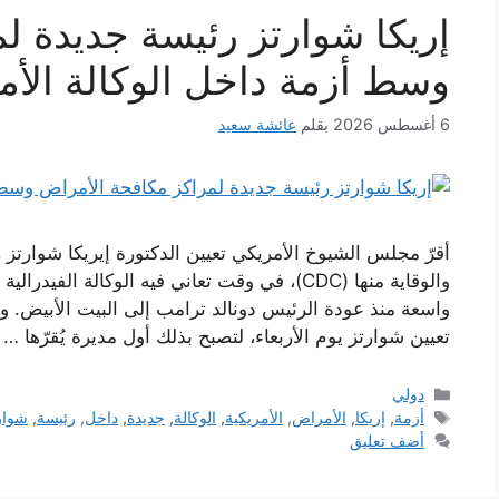
إريكا شوارتز رئيسة جديدة ل
وسط أزمة داخل الوكالة الأم
6 أغسطس 2026
بقلم
عائشة سعيد
أقرّ مجلس الشيوخ الأمريكي تعيين الدكتورة إيريكا شوارتز
والوقاية منها (CDC)، في وقت تعاني فيه الوكالة 
تعيين شوارتز يوم الأربعاء، لتصبح بذلك أول مديرة يُقرّها …
التصنيفات
دولي
الوسوم
أزمة
,
إريكا
,
الأمراض
,
الأمريكية
,
الوكالة
,
جديدة
,
داخل
,
رئيسة
,
شوار
أضف تعليق