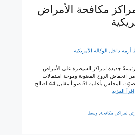
مراكز مكافحة الأمراض
ريكية
 رئيسةً جديدة لمراكز السيطرة على الأمراض
الفيدرالية من انخفاض الروح المعنوية وموجة استقالات
واسعة منذ عودة الرئيس دونالد ترامب إلى البيت الأبيض. وصوّت المجلس بأغلبية 51 صوتاً مقابل 44 لصالح
اقرأ المزيد
تز
,
لمراكز
,
مكافحة
,
وسط