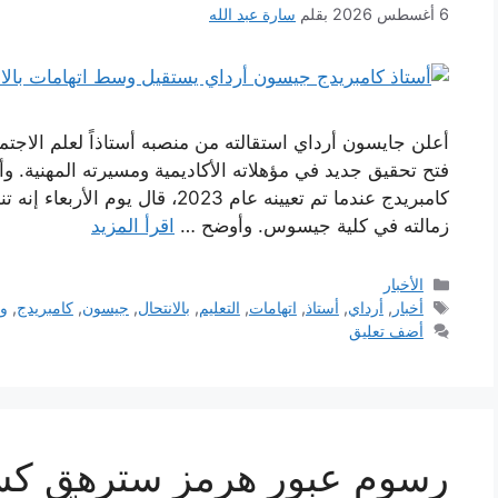
6 أغسطس 2026
بقلم
سارة عبد الله
أعلن جايسون أرداي استقالته من منصبه أستاذاً لعلم الاجتم
فتح تحقيق جديد في مؤهلاته الأكاديمية ومسيرته المهنية. و
كامبريدج عندما تم تعيينه عام 2023،
زمالته في كلية جيسوس. وأوضح …
اقرأ المزيد
التصنيفات
الأخبار
الوسوم
أخبار
,
أرداي
,
أستاذ
,
اتهامات
,
التعليم
,
بالانتحال
,
جيسون
,
كامبريدج
,
و
أضف تعليق
رسوم عبور هرمز سترهق كس