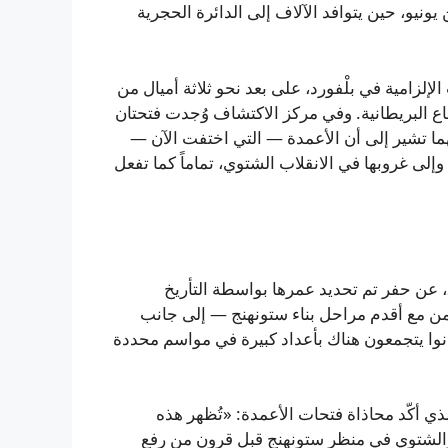
نيو، حين يتوافد الآلاف إلى الدائرة الحجرية
لزامية في بلْفورد، على بعد نحو ثلاثة أميال من
فاع البريطانية. وفي مركز الاكتشاف وُجدت فتحتان
ب 400 قدم؛ وكانت محاذاتهما تشير إلى أن الأعمدة — التي اختفت الآن —
ى غروبها في الانقلاب الشتوي، تماماً كما تفعل
كشفت الحفريات في بلْفورد، التي أُجريت بين 2015 و2017، عن حفر تم تحديد عمرها بواسطة التأريخ
لميلاد — وهو ما يتزامن مع أقدم مراحل بناء ستونهنج — إلى جانب
انوا يتجمعون هناك بأعداد كبيرة في مواسم محددة
ذي أكّد محاذاة فتحات الأعمدة: «تُظهر هذه
 والشتوي في منظر ستونهنج قبل قرون من رفع