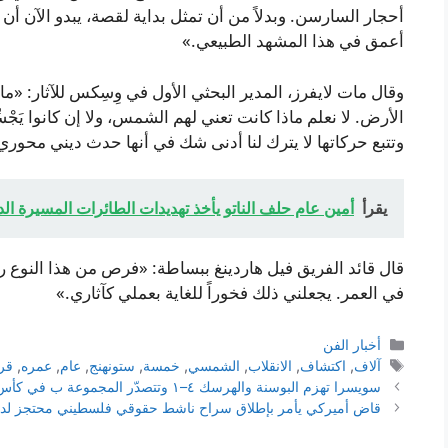
أحجار السارسن. وبدلاً من أن تمثل بداية لقصة، يبدو الآن أ
أعمق في هذا المشهد الطبيعي.»
وقال مات لايفرز، المدير البحثي الأول في وِسِكس للآثار: «ما
الأرض. لا نعلم ماذا كانت تعني لهم الشمس، ولا إن كانوا يَجْس
وتتبع حركاتها لا يترك لنا أدنى شك في أنها حدث ديني محو
يقرأ
أمين عام حلف الناتو يأخذ تهديدات الطائرات المسيرة الد
قال قائد الفريق فيل هاردينغ ببساطة: «فرص من هذا النوع ربما
في العمر. يجعلني ذلك فخوراً للغاية بعملي كآثاري.»
التصنيفات
أخبار الفن
الوسوم
آلاف
,
اكتشاف
,
الانقلاب
,
الشمسي
,
خمسة
,
ستونهنج
,
عام
,
عمره
,
قر
سويسرا تهزم البوسنة والهرسك ٤–١ وتتصدّر المجموعة ب في كأس العالم ٢٠٢٦
قاضٍ أميركي يأمر بإطلاق سراح ناشط حقوقي فلسطيني محتجز لدى م