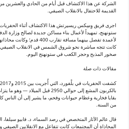
الشركة عن هذا الاكتشاف قبل أيام من الحادي والعشرين من يو
القديمة للاحتفال بالانقلاب الصيفي.
اجرى فريق وِسِكس ريسيرتش هذا الاكتشاف أثناء الحفريات الإ
ستونهنج، تمهيداً لأعمال بناء مساكن جديدة لصالح وزارة الد
لأعمدة تفصل بينهما مسافة تقار
كانت تتجه مباشرة نحو شروق الشمس في الانقلاب الصيفي وإل
صخور المذبح وحجر الكعب في ستونهنج اليوم.
مقالات ذات صلة
بالكربون المشع إلى حوالي 2950 قبل ا
بقايا فخارية وعظام حيوانات وفحم، ما يشير إلى أن الناس ك
من السنة.
قال عالم الآثار المتخصص في رصد السماء، د. فابيو سيلفا، ال
المحاذاة أن المجتمعات كانت تتفاعل مع الانقلابين الصيفي