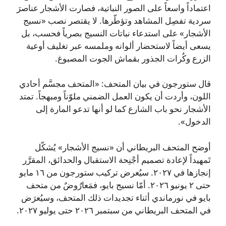
اعتماداً واسعاً على الصور النباتية، فصارت الأشجار عناصرَ
سردية تفصِل المشاهد وتؤطّرها. لا يقتصر نصب «نسيج
الأشجار» على استدعاء نباتات النسيج بصرياً فحسب، بل
يسعى أيضاً لاستحضار ألوانه وملمسه عبر تغليف أوعية
الزرع وكُرات الجذور بقماش الجوت المصبوغ.
قال ستورجون في بيان المتحف: «المتحف مجسَّم أحادي
اللون، وأردت أن يكون العمل الضمني ملوّناً ومبهجاً. تمتد
الأشجار نحو باب الشارع كما لو أنها تدعو المارة إلى
الدخول».
أوضح المتحف البريطاني أن «نسيج الأشجار» يُشكّل
تَمهيداً لإعادة تصميم أجْنِحة الاستقبال والحدائق، المقرَّر
إنجازها في ٢٠٢٧. سيُعرض تركيب ستورجون من ١٦ مايو
حتى ٢ يونيو ٢٠٢٦. أمّا نسيج بايو، فمَعارُوضٌ من متحف
بايو في نورماندي أثناء تجديدات ذلك المتحف، وسيُعرَض
في المتحف البريطاني من سبتمبر ٢٠٢٦ حتى يوليو ٢٠٢٧.