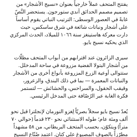
يفتتح المتحف عملاً خارجياً بعنوان «نسيج الأشجار» من
تصميم مصمم الحدائق آندي ستورجون. يستحضر النَّصّ
غابةً في العصور الوسطى: الترتيب النباتي يقوم أساساً
على أشجار ونباتات شائعة في شرق ساسكس، حيث
دارت معركة هاستينغز سنة ١٠٦٦ للميلاد، الحدث المركزي
الذي يحكيه نسيج بايو.
سيرى الزائرون عند اقترابهم من أبواب المتحف مظلّات
من أشجار البتولا الفضية مزروعة في ساحة المدخلل.
ستتوالى أوعية الزرع المزروعة بأنواع أخرى من الأشجار
والنباتات المعمرة — بما في ذلك البندق، والزعرور،
وقيقب الحقول، والسراحس، والحشائش — لتستمر
فكرة الغابة عبر الرُصّافة حتى المدخل الرئيسي.
يُعدّ نسيج بايو سجلاً بصريّاً لِغزو النورمان لإنجلترا قبل نحو
ألف ومئة عام؛ طوله الاستثنائي نحو ٢٣٠ قدماً (حوالي ٧٠
متراً) ويتكوّن، بحسب المتحف البريطاني، من ٥٨ مشهداً
مطرّزاً بالصوف المصبوغ على كتان. اعتمد صُنّاع النسيج