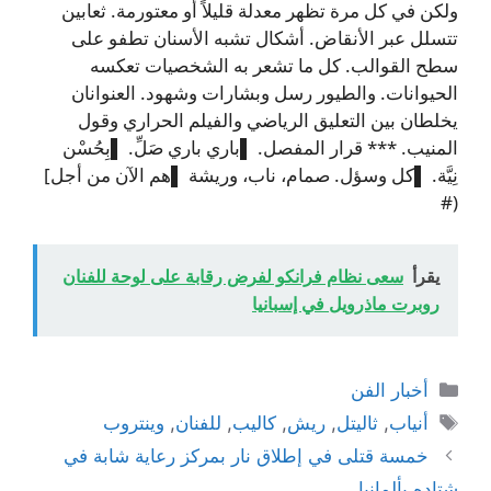
ولكن في كل مرة تظهر معدلة قليلاً أو معتورمة. ثعابين
تتسلل عبر الأنقاض. أشكال تشبه الأسنان تطفو على
سطح القوالب. كل ما تشعر به الشخصيات تعكسه
الحيوانات. والطيور رسل وبشارات وشهود. العنوانان
يخلطان بين التعليق الرياضي والفيلم الحراري وقول
المنيب. *** قرار المفصل. ▌باري باري صَلِّ. ▌بِحُسْن
نِيَّة. ▌كل وسؤل. صمام، ناب، وريشة ▌هم الآن من أجل]
(#
يقرأ
سعى نظام فرانكو لفرض رقابة على لوحة للفنان
روبرت ماذرويل في إسبانيا
التصنيفات
أخبار الفن
الوسوم
أنياب
,
ثاليتل
,
ريش
,
كاليب
,
للفنان
,
وينتروب
خمسة قتلى في إطلاق نار بمركز رعاية شابة في
شتاده بألمانيا