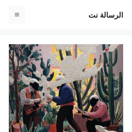
نتقل
لى
الرسالة نت
القائمة
لمحتوى