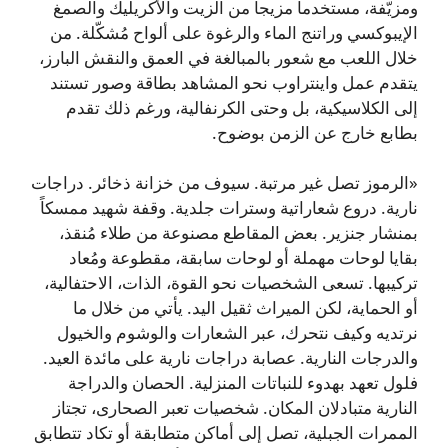
ومزيّفة، مستخدماً مزيجاً من الزيت والأكريليك والصمغ
الإيبوكسي وراتنج الماء والرغوة على ألواح مُشكّلة. من
خلال اللعب مع شعور بالمبالغة في العمق والنقش البارز،
يتقدم عمل واينتراوب نحو المشاهد بطاقة وصور تستند
إلى الكلاسيكية، بل وحتى الكرنفالية، ورغم ذلك تقدم
بطابع خارج عن الزمن بوضوح.
«الرموز تصل غير مرتبة. سيوف من خزانة ذخائر. دراجات
نارية. دروع شعاراتية وسترات جلدية. وقفة شهيد ممسكاً
بمنشار جنزير. بعض المقاطع مصنوعة من طلاء مُنقذ،
بقايا لوحات مهملة أو لوحات سابقة، مقطوعة ومُعاد
تركيبها. تسعى الشخصيات نحو القوة، الذات، الاحتفالية،
أو الحماية، لكن الميراث ثقيل اليد. يأتي من خلال ما
نرتديه وكيف نتحرك، عبر الشعارات والوشوم والخيول
والدرجات النارية. عصابة دراجات نارية على مائدة العيد.
فلول تعهد بهدوء للنباتات المنزلية. الحصان والدراجة
النارية متبادلان المكان. شخصيات تعبر الصحارى، تجتاز
الممرات الجبلية، تصل إلى أماكن متطابقة أو تكاد تتطابق