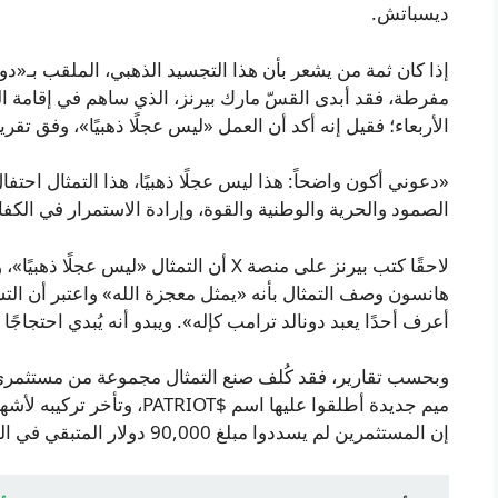
ديسباتش.
إذا كان ثمة من يشعر بأن هذا التجسيد الذهبي، الملقب بـ
مفرطة، فقد أبدى القسّ مارك بيرنز، الذي ساهم في إقامة الت
الأربعاء؛ فقيل إنه أكد أن العمل «ليس عجلًا ذهبيًا»، وفق تق
«دعوني أكون واضحاً: هذا ليس عجلًا ذهبيًا، هذا التمثال احتفا
الصمود والحرية والوطنية والقوة، وإرادة الاستمرار في الك
لاحقًا كتب بيرنز على منصة X أن التمثال «
هانسون وصف التمثال بأنه «يمثل معجزة الله» واعتبر أن التشب
أعرف أحدًا يعبد دونالد ترامب كإله». ويبدو أنه يُبدي احتجاجًا مب
وبحسب تقارير، فقد كُلف صنع التمثال مجموعة من مستثمري
ميم جديدة أطلقوا عليها اسم $
إن المستثمرين لم يسددوا مبلغ 90,000 دولار المتبقي في الموعد المتفق عليه.