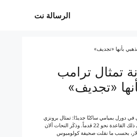
الرسالة نت
 تمثال ترامب
أنها «تجديف»
 دورل بميامي ساكنًا جديدًا: تمثال برونزي
طوله نحو 15 قدماً مطلي بورق الذهب، ويبلغ ارتفاعه بما في ذلك القاعدة نحو 22 قدماً. وذكَر النحات ألان
المقيم في اهايو أن التكلفة قُدِّرت بنحو 360,000 دولار، بحسب ما نقلت صحيفة كولومبوس