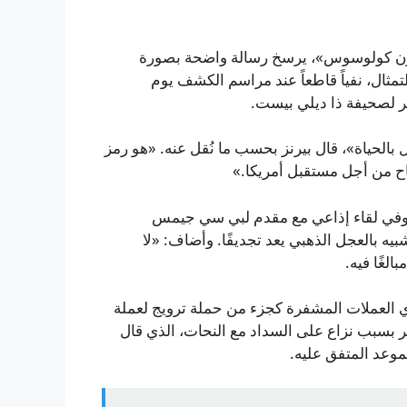
«دون كولوسوس»، يرسخ رسالة واضحة بصورة
مثال، نفياً قاطعاً عند مراسم الكشف يوم
رير لصحيفة ذا ديلي بيست.
ل بالحياة»، قال بيرنز بحسب ما نُقل عنه. «هو رمز
فاح من أجل مستقبل أمريكا.»
ليس عجلًا ذهبيًا»، وفي لقاء إذاعي مع مقدم لبي سي جيمس
يه بالعجل الذهبي يعد تجديفًا. وأضاف: «لا
الغًا فيه.
 العملات المشفرة كجزء من حملة ترويج لعملة
PATRIOT، وتأخر تركيبه لأشهر بسبب نزاع على السداد مع النحات، الذي قال