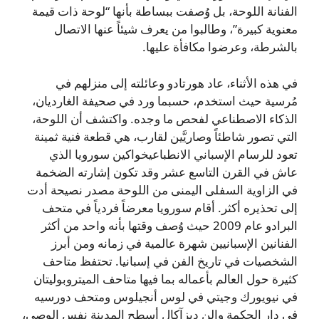
الفنانة اللوحة، بل وُصفت ببساطة بأنها “لوحة ذات قيمة
معنوية كبيرة”، وطالبوا من يعرف شيئاً عنها الاتصال
بالشرطة، وعرضوا مكافأة عليها.
في هذه الأثناء، عاد هورتادو وعائلته إلى منزلهم في
مُرسية حيث استخدم، حسبما ورد في صحيفة الغارديان،
الذكاء الاصطناعي لفحص ما وجده. واكتشف أن اللوحة،
التي تصور شاطئاً وصاريَّين لقارب، هي قطعة فنية ثمينة
تعود للرسام الإسباني الانطباعيخواكين سورويا الذي
عاش في القرن التاسع عشر وقد تكون إشارته الضخمة
في الزاوية السفلى اليمنى من اللوحة مصدر نصيحة أدت
إلى تحذيره أكثر. أقام سورويا معرضاً فردياً في متحف
البرادو عام 2009 حيث وُصف وقتها بأنه واحد من أكثر
الفنانين الإسبانيين شهرة عالمية في زمانه ومن أبرز
الشخصيات في تاريخ الفن في إسبانيا. تحتفظ متاحف
كثيرة حول العالم بأعماله بما فيها متاحف الميتروبوليتان
في نيويورك وجيتي في لوس أنجيلوس ومتحف دورسيه
في دار الحكمة والن ديزآكال أسطح المدينة نفس الوصي،