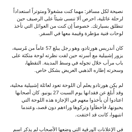
نصيحة لكل مسافر: مهما كنت مشغولاً ومتوتراً استعداداً
لرحلة عائلية، احرص ألا تنسى شيئاً على الرصيف حين
تنطلق بسيارتك. خصوصاً إن كنت من العوائل التي تأخذ
لوحات فنية مؤطرة وقيمة معها في السفر.
كان أندريس هورتادو، وهو رجل يبلغ 57 عاماً من مُرسية،
يزور إشبيلية مع أسرته حين لفت نظرته لوحة متكئة على
باب مرآب خلال تجوله في وسط المدينة. التقطها،
وسحرته إطاره الذهبي العريض بشكل خاص.
لم يكن هورتادو يعلم أن اللوحة تعود لعائلة إشبيلية محلية،
وقد أُبلغ عن فقدانها يوم السبت 27 يونيو. كان أصحابها
اعتادوا أن يأخذوا معهم في الإجازة هذه اللوحة التي
يحبونها، فأخطأوا وتركوها وراءهم دون قصد، وعندما
انتبهوا، كانت قد اختفت.
في الإعلانات الورقية التي وضعها الأصحاب لم يذكر اسم