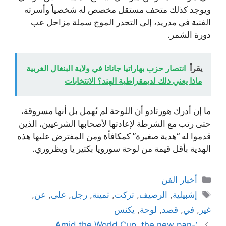
ويوجد كذلك متحف مستقل مخصص له شخصياً وأسرته
الفنية في مدريد، إلى التحدر الموج سملة مزاحل عب
دورة الشمر.
يقرأ
انتصار حزب بهاراتيا جاناتا في ولاية البنغال الغربية
ماذا يعني ذلك لديمقراطية الهند؟ الانتخابات
ما إن أدرك هورتادو أن اللوحة لم تُهمل بل أنها مسروقة،
حتى رتب مع الشرطة لإعادتها لأصحابها الشرعيين، الذين
قدموا له “هدية صغيرة” كمكافأة ومن المفترض عليها هذه
الهدية بأقل قيمة من لوحة سورويا بكتير يا ويظروري.
التصنيفات
أخبار الفن
الوسوم
إشبيلية
,
الرصيف
,
تركت
,
ثمينة
,
رجل
,
على
,
عن
,
غير
,
في
,
قصد
,
لوحة
,
يكنس
‘Amid the World Cup, the new pan-