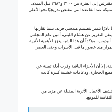
المعروف باسم جبل الطير (أي «جبل الطيور»). يعود تأريخ المقبرتين إلى الفترة بين ٣١٠٠ و٢٦٨٦ قبل الميلاد،
Archa إلى أن الجدران السميكة عند القاعدة التي تتقلص تدريجيًا نحو الأعلى
نادرًا يتميز بتصميم هندسي فريد، بينما تقاربها
قل التقرير عن هشام الليثي، أمين عام المجلس
أبيدوس، مؤكداً أن هذا الشبه يعزز الأهمية الأثرية
مرار منذ عصور ما قبل الأسرات وحتى العصر
، إلا أن الأجزاء الباقية وفرت أدلة ثمينة عن
 قطع الحجارة، ودعامات خشبية كبيرة كانت
كشف الأعمال الأثرية المقبلة عن مزيد من
لثقافية للموقع.