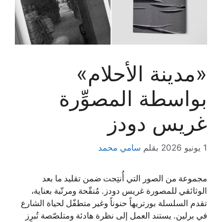
«مدينة الأحلام»
بواسطة المصوِّرة
غريس دودز
1 يونيو 2026
بقلم
سامي محمد
مجموعة من الصور التي أُنتِجت ضمن تقليد ما بعد
الوثائقي للمصورة غريس دودز. مُنقّحة ومرتّبة بعناية،
تقدم السلسلة بورتريهاً حنوناً وغير متطفّل لحياة الشارع
في برلين. يستند العمل إلى نظرة هادئة ومتلصّصة تُبرِز