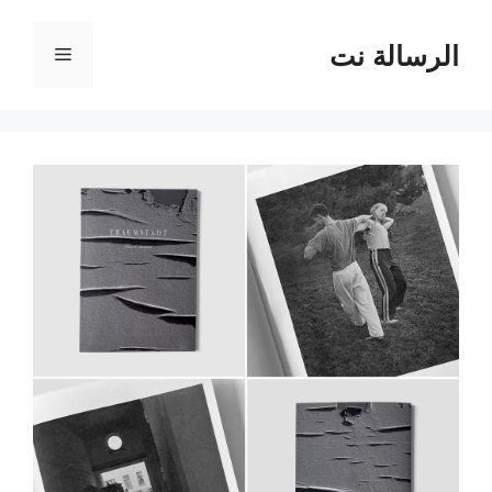
نتقل
لى
الرسالة نت
القائمة
لمحتوى