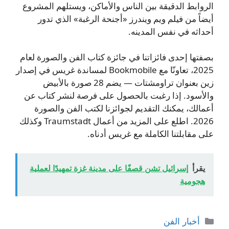
الروابط الدقيقة بين الناس والأماكن، ويستلهم المشروع
أيضاً من فيلم ويم ويندرز «أجنحة الرغبة» الذي تدور
أحداثه في نفس المدينه.
بصفتها إحدى فائزاتنا في جائزة كتاب الفن والصورة لعام
2025، تعاونّا مع Bookmobile لمساندة غريس في إصدار
زين بعنوان تراومشتات — يضم 28 صورة بالأبيض
والأسود. إذا رغبت بالحصول على فرصة لنشر كتاب عن
أعمالك، يمكنك التقديم لجوائزنا لكتب الفن والصورة
2026. اطلع على المزيد من أعمال Traumstadt وكذلك
على مقابلتنا الكاملة مع غريس أدناه.
يقرأ
إسرائيل تشن قصفًا على مدينة غزة تمهيدًا لعملية
هجومية
التصنيفات
أخبار الفن