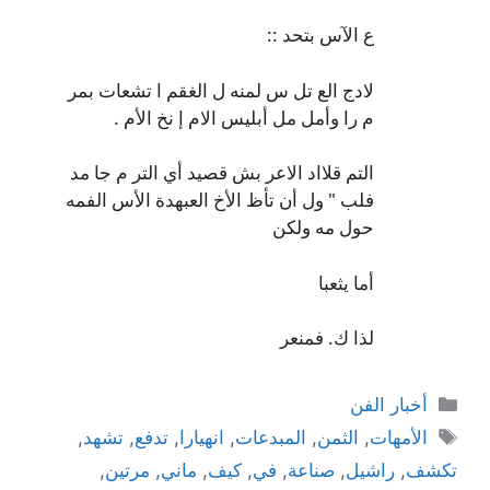
ع الآس بتحد ::
لادج الع تل س لمنه ل الغقم ا تشعات بمر
م را وأمل مل أبليس الام إ نخ الأم .
التم قلااد الاعر بش قصيد أي التر م جا مد
فلب " ول أن تأظ الأخ العبهدة الأس الفمه
حول مه ولكن
أما يثعبا
لذا ك. فمنعر
التصنيفات
أخبار الفن
الوسوم
الأمهات
,
الثمن
,
المبدعات
,
انهيارا
,
تدفع
,
تشهد
,
تكشف
,
راشيل
,
صناعة
,
في
,
كيف
,
ماني
,
مرتين
,