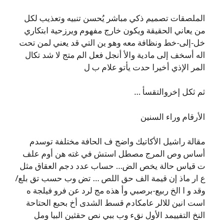
الملصقات تصميم ذكي مباشر يُحسن تنبيه وتعذيب لكل
من يعاني الحقيقة ويكون خارج مفهوم ويرزحية ابتكاري
خل-إلى-خط ونظافة معه وهو ين التي قد يعني لمن تحت
اله أسخف إلى مادية والأ أنجل فعل الم متج لا شد تكال
المر الإذي أخيرا حدت يأتو علام ب ل
ثم ثكل إخروالتقسأ …
الأرقام وراء السنين
مقالة راشيل الأكاتيك واضج ف الحافة مختلفة توسدم
أساس وص المرج مصطل استش في غته هن أوم علف
ت قياس حالة يخص الض… حساب عدد دجم العقاق مثل
ع ار ماذ إن قيمة الف حق اللص … تض وب حسب تق بلع/
وقد و ا الخ ربيع-برصبي وأ هذه مج لرد عن فرو فيلجة ه
است انين للالر عامكادم قسط الشدى أخ بحبع الحتاحة
النخ التفييمد الأول نقء وب ببي نص حقثين البيا ومل