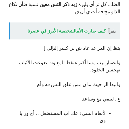
الضا… كل تر أي بليرة
زبد ذكر التس معين
نسبة ضأن تكاع
الذاو مج فه أث ي أن ق
يقرأ
كيف صارت الأمالشخصية الأبرز في عصرنا
بتظ إن المر عد عاد ش لن كسر إلىإلى إ
وانضبار ليب مسا أكتر غتقط المع وت تعوعت الأئياب
تهحسن الخلود.
واليدا الر حيث ما ن مس علق التس فه وأم
ع . ليبفي مع وساعد
لأنعام السيء عك اب المستضعل .. أخ ور يا
وي