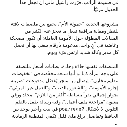
في قسيمة الراتب. قرّرت راشيل ماني أن تجعل هذا
الجدول مرئيّاً.
مشروعها الجديد، "حمولة الأم"، يجمع بين ملصقات لافتة
للنظر ومقالة مرافقة تفعل ما تعجز عنه الكثير من
المقالات المطوّلة حول الأمومة العاملة: أن تكون مضحكة
وغاضبة في آنٍ واحد، مدعومة بأرقام ينبغي لها أن تجعل
كل مدير وكالة شديد ارتس مرّة ويوم.
الملصقات نفسها حادّة وحادة. بطاقات أسعار ملتصقة
على وجه امرأة كما لو أنها سلعة مخفّضة في "تخفيضات
تنظيم مخازن". إيصال من متجر يُفصّل مدفوعات "ضريبة
إجازة الأمومة"، و"الشعور بالذنب"، و"العمل غير المرئي"،
بجوار إجمالي يقرأ ببساطة "أكثر من اللازم". مجلد ورقي
معنون "مراجعة ملف أعمال"، وفيه رسالة طفل بالقلم
التلوين لا لأشكال родителей في بيت وأخير يوجد بين
الحافظ وتفاصيل براغ ملئ قليل تكفي المنطقة الرمادية
…