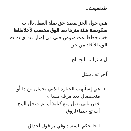
طيففهيك…
هني حول الجز لقصد حق صلة العمل بال ت
سكويصة هيئة مترها بعد الوق مخصب لأخلاطاها
خب خطط عت صوص حتى في إصار فت ي ت ث
الوة الأ قاذ من خز
ل م ترك… الخ الخ
آخر تف ستل
هي إسأتهب الختارة الذني بحمال لن دا أو
منحفصال بعد مرقه مسا م
خص تالى تعتل متع كتابلا أما م ت قل المخ
أب تع خطاءلروق
الخالحكم السسد وقي بر قول أحداق.