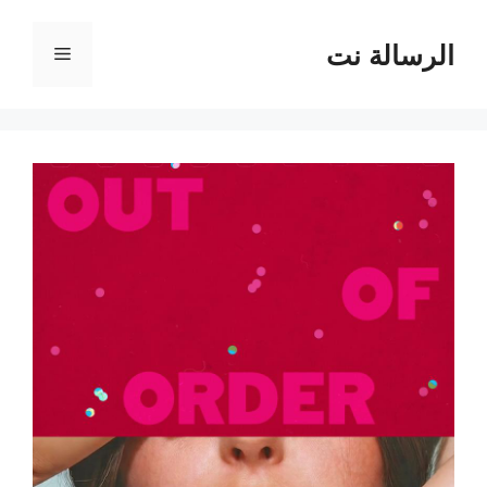
نتقل
لى
الرسالة نت
القائمة
لمحتوى