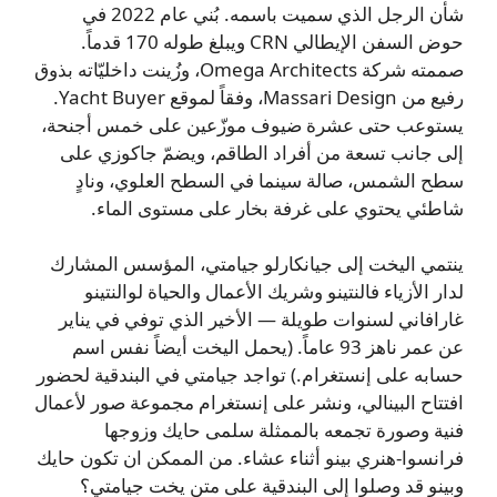
شأن الرجل الذي سميت باسمه. بُني عام 2022 في
حوض السفن الإيطالي CRN ويبلغ طوله 170 قدماً.
صممته شركة Omega Architects، وزُينت داخليّاته بذوق
رفيع من Massari Design، وفقاً لموقع Yacht Buyer.
يستوعب حتى عشرة ضيوف موزّعين على خمس أجنحة،
إلى جانب تسعة من أفراد الطاقم، ويضمّ جاكوزي على
سطح الشمس، صالة سينما في السطح العلوي، ونادٍ
شاطئي يحتوي على غرفة بخار على مستوى الماء.
ينتمي اليخت إلى جيانكارلو جيامتي، المؤسس المشارك
لدار الأزياء فالنتينو وشريك الأعمال والحياة لوالنتينو
غارافاني لسنوات طويلة — الأخير الذي توفي في يناير
عن عمر ناهز 93 عاماً. (يحمل اليخت أيضاً نفس اسم
حسابه على إنستغرام.) تواجد جيامتي في البندقية لحضور
افتتاح البينالي، ونشر على إنستغرام مجموعة صور لأعمال
فنية وصورة تجمعه بالممثلة سلمى حايك وزوجها
فرانسوا-هنري بينو أثناء عشاء. من الممكن ان تكون حايك
وبينو قد وصلوا إلى البندقية على متن يخت جيامتي؟