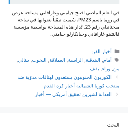
في العام الماضي افتتح جيامتي وغارافاني مساحة عرض
في روما باسم PM23، سُميت تيمّناً بعنوانها في ساحة
ميجنانيلي رقم 23. تُدار هذه المساحة بواسطة مؤسسة
فالنتينو غارافاني وجيانكارلو جيامتي.
التصنيفات
أخبار الفن
الوسوم
أمام
,
البندقية
,
الراسية
,
العملاقة
,
اليخوت
,
بينالي
,
من
,
وراء
,
يقف
الكوريون الجنوبيون يستعدون لهتافات مدوّية ضد
منتخب كوريا الشمالية أخبار كرة القدم
العدالة لشيرين تحقيق أمريكي — أخبار
البحث