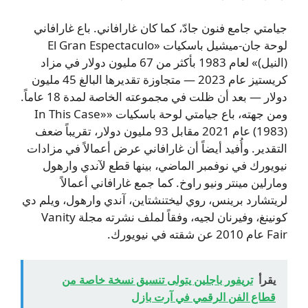
جيامتي جامع فنون جادّ، كما كان غارافاني. باع غارافاني
لوحة جان-ميشيل باسكيات «El Gran Espectaculo
(النيل)» لعام 1983 بأكثر من 67 مليون دولار في مزاد
كريستيز عام 2023 — متجاوزة تقديرها البالغ 45 مليون
دولار — بعد أن ظلت في مجموعته الخاصة لمدة 18 عاماً.
ومن جهته، باع جيامتي لوحة باسكيات «In This Case»
(1983) عام 2021 مقابل 93 مليون دولار، تقريباً ضعف
التقدير. وأُفيد أيضاً أن غارافاني عرض أعمالاً في مزادات
نيويورك في نوفمبر الماضي، بينها قطع لآندي وارهول
ومارلين مينتر ونيو راوخ. كما جمع غارافاني أعمالاً
لريتشارد برينس، روي ليختنشتاين، آندي وارهول، ويلم دي
كونينغ، وفيرنان لجيه، وفقاً لملف نشرته مجلة Vanity
Fair عام 2010 عن شقته في نيويورك.
يقرأ
تريفور باجلين يتولى تنسيق نسخة خاصة من
قطاع الفن الرقمي في آرت بازل