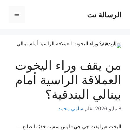
نتقل
لى
الرسالة نت
القائمة
لمحتوى
من يقف وراء اليخوت
العملاقة الراسية أمام
بينالي البندقية؟
8 مايو 2026
بقلم
سامي محمد
اليخت «برايفت جي جي» ليس سفينة خفيّة الطابع —