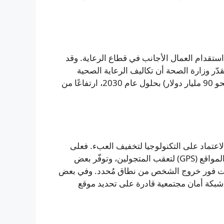
ستقدام العمال الأجانب في قطاع الرعاية. وقد
ّر وزارة الصحة أن تكاليف الرعاية الصحية
والاجتماعية المرتبطة بالخرف قد تصل إلى 14 تريليون ين (نحو 90 مليار دولار) بحلول عام 2030، ارتفاعًا من
اعتماد على التكنولوجيا لتخفيف العبء. فعلى
امتداد البلاد تُستخدم أنظمة متكاملة تعتمد على نظام تحديد المواقع (GPS) لتعقب المتجولين، وتوفّر بعض
لسلطات فور خروج الشخص من نطاق مُحدد. وفي بعض
شبكة أمان مجتمعية قادرة على تحديد موقع