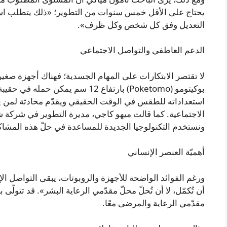
يحتاج على الأقل خمس سنوات من التطوير؛ «ذلك يتطلب استشع
التعديل وفق كل شخص وكل ظرف».
الدعم العاطفي والتواصل الاجتماعي
لا تقتصر الابتكارات على المهام الجسدية؛ فهناك أجهزة صغي
بوكيتومو (Poketomo) بارتفاع 12 سم ي
استعداداته للطقس في الوقت الحقيقي ويقدّم محادثة لمن 
الاجتماعية. كما قالت ميهو كاجي، مديرة التطوير في شركة ش
ونستخدم التكنولوجيا الجديدة للمساعدة في حلّ هذه المشا
أهميّة العنصر الإنساني
ورغم الفوائد الواضحة للأجهزة والروبوتات، يبقى التواصل الإ
أن تُكمّل، لا أن تُحلّ محلّ مقدّمي الرعاية البشر». قد تتول
مقدّمي الرعاية والمرضى معًا.