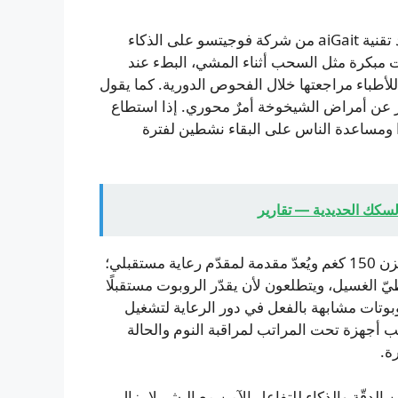
ثمة تقنيات تهدف أيضًا إلى الكشف المبكر عن الخرف. تعتمد تقنية aiGait من شركة فوجيتسو على الذكاء
 مبكرة مثل السحب أثناء المشي، البطء عند
أطباء مراجعتها خلال الفحوص الدورية. كما يقول
 عن أمراض الشيخوخة أمرٌ محوري. إذا استطاع
ًا ومساعدة الناس على البقاء نشطين لفترة
في جامعة واسيدا، يطوّر باحثون روبوتًا بشريًا اسمه AIREC يزن 150 كغم ويُعدّ مقدمة لمقدّم رعاية مستقبلي؛
الغسيل، ويتطلعون لأن يقدّر الروبوت مستقبلًا
بوتات مشابهة بالفعل في دور الرعاية لتشغيل
كّب أجهزة تحت المراتب لمراقبة النوم والحالة
ة.
دقّة والذكاء للتفاعل الآمن مع البشر لا يزال