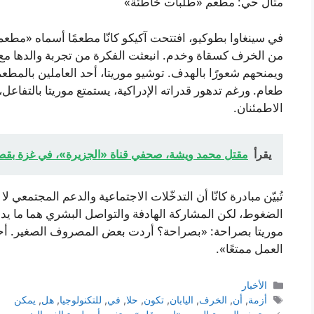
مثال حي: مطعم «طلبات خاطئة»
في سينغاوا بطوكيو، افتتحت آكيكو كانّا مطعمًا أسماه «مطعم
من الخرف كسقاة وخدم. انبعثت الفكرة من تجربة والدها مع ا
ويمنحهم شعورًا بالهدف. توشيو موريتا، أحد العاملين بالمطع
طعام. ورغم تدهور قدراته الإدراكية، يستمتع موريتا بالتفاع
الاطمئنان.
يقرأ
مقتل محمد ويشة، صحفي قناة «الجزيرة»، في غزة بقص
تُبيّن مبادرة كانّا أن التدخّلات الاجتماعية والدعم المجتمعي 
الضغوط، لكن المشاركة الهادفة والتواصل البشري هما ما يد
موريتا بصراحة: «بصراحة؟ أردت بعض المصروف الصغير. أحب 
العمل ممتعًا».
التصنيفات
الأخبار
الوسوم
أزمة
,
أن
,
الخرف
,
اليابان
,
تكون
,
حلا
,
في
,
للتكنولوجيا
,
هل
,
يمكن