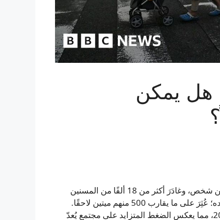
 هل يمكن
؟
حيث يُقدَّر عدد المصابين بالخرف في اليابان بنحو سبعة ملايين شخص، وغادَرَ أكثر من 18 ألفًا من المسنين
المصابين بالخرف من منازلهم وتجوّلوا في العام الماضي وحده؛ عُثِرَ على ما يقارب 500 منهم ميتين لاحقًا.
وتؤكد الشرطة أن حالات التوهان هذه تضاعفت منذ عام 2012، مما يعكس الضغط المتزايد على مجتمع يُعدّ