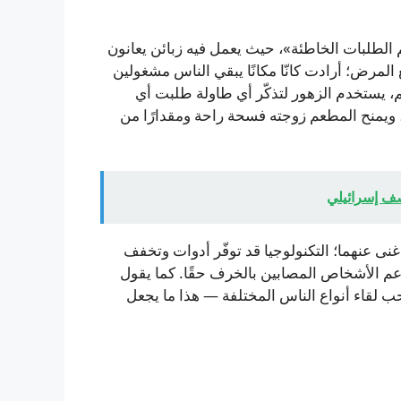
 الطلبات الخاطئة»، حيث يعمل فيه زبائن يعانون
لمرض؛ أرادت كانّا مكانًا يبقي الناس مشغولين
م، يستخدم الزهور لتذكّر أي طاولة طلبت أي
ل، ويمنح المطعم زوجته فسحة راحة ومقدارًا من
ف إسرائيلي
لا غنى عنهما؛ التكنولوجيا قد توفّر أدوات وتخفف
عم الأشخاص المصابين بالخرف حقًا. كما يقول
لقاء أنواع الناس المختلفة — هذا ما يجعل