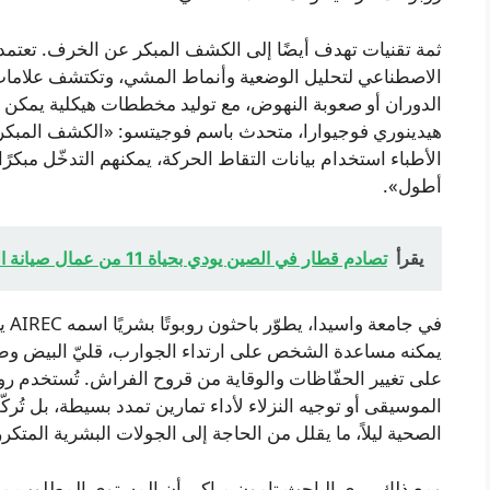
الاصطناعي لتحليل الوضعية وأنماط المشي، وتكتشف علامات
الدوران أو صعوبة النهوض، مع توليد مخططات هيكلية يمكن لل
هيدينوري فوجيوارا، متحدث باسم فوجيتسو: «الكشف المبكر
الأطباء استخدام بيانات التقاط الحركة، يمكنهم التدخّل مبكر
أطول».
يقرأ
تصادم قطار في الصين يودي بحياة 11 من عمال صيانة السكك الحديدية — تقارير
يمكنه مساعدة الشخص على ارتداء الجوارب، قليّ البيض وطيّ 
على تغيير الحفّاظات والوقاية من قروح الفراش. تُستخدم رو
الموسيقى أو توجيه النزلاء لأداء تمارين تمدد بسيطة، بل تُر
الصحية ليلاً، ما يقلل من الحاجة إلى الجولات البشرية المتكرر
ومع ذلك، يرى الباحث تامون مياكي أن المستوى المطلوب من ال