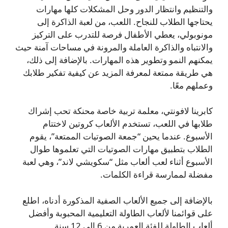
والتنظيم وانتظار الدور وحل المشكلات كلها مهارات
يحتاجها الطلاب للنجاح. اللعب، من لعبة الذاكرة إلى
مونوبولي، يعطي الأطفال فرصة للتدرب على التركيز
والانتباه والذاكرة العاملة والمرونة في مساحات آمنة حيث
يمكنهم النمو وتطوير هذه المهارات. بالإضافة إلى ذلك،
هي طريقة ممتعة لمعرفة المزيد عن كيفية تفكير طلابك
وعملهم معًا.
كابرينا لافونتي، معلمة تربية خاصة محنكة تحب إشراك
طلابها في اللعب، تستخدم الألعاب كروتين لاختتام
الأسبوع. عندما يحين “جمعة الصوتيات الممتعة”، يقوم
الطلاب بتطبيق مهارات الصوتيات التي تعلموها طوال
الأسبوع أثناء لعب ألعاب مثل “سكويشي لاند”، وهي لعبة
مفضلة لممارسة قراءة الكلمات.
بالإضافة إلى جميع الألعاب الصفية المذكورة أدناه، اطلع
على قوائمنا لألعاب الطاولة التعليمية المحبوبة وأفضل
ألعاب الطاولة للفئة العمرية من 6 إلى 12 سنة.