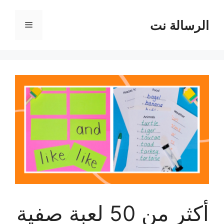
نتقل
لى
الرسالة نت
القائمة
لمحتوى
أكثر من 50 لعبة صفية