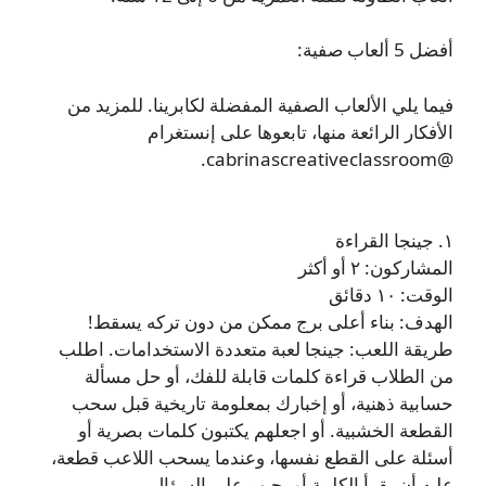
أفضل 5 ألعاب صفية:
فيما يلي الألعاب الصفية المفضلة لكابرينا. للمزيد من
الأفكار الرائعة منها، تابعوها على إنستغرام
@cabrinascreativeclassroom.
١. جينجا القراءة
المشاركون: ٢ أو أكثر
الوقت: ١٠ دقائق
الهدف: بناء أعلى برج ممكن من دون تركه يسقط!
طريقة اللعب: جينجا لعبة متعددة الاستخدامات. اطلب
من الطلاب قراءة كلمات قابلة للفك، أو حل مسألة
حسابية ذهنية، أو إخبارك بمعلومة تاريخية قبل سحب
القطعة الخشبية. أو اجعلهم يكتبون كلمات بصرية أو
أسئلة على القطع نفسها، وعندما يسحب اللاعب قطعة،
عليه أن يقرأ الكلمة أو يجيب على السؤال.