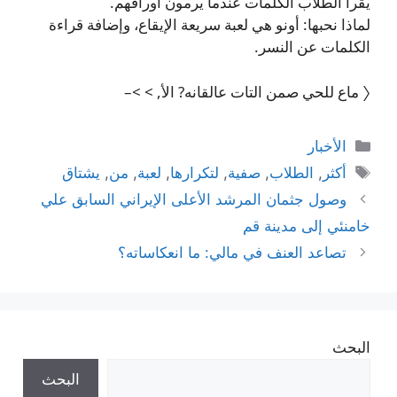
يقرأ الطلاب الكلمات عندما يرمون أوراقهم.
لماذا نحبها: أونو هي لعبة سريعة الإيقاع، وإضافة قراءة
الكلمات عن النسر.
〈 ماع للحي صمن التات عالقانه? الأ, > >–
التصنيفات
الأخبار
الوسوم
أكثر
,
الطلاب
,
صفية
,
لتكرارها
,
لعبة
,
من
,
يشتاق
وصول جثمان المرشد الأعلى الإيراني السابق علي
خامنئي إلى مدينة قم
تصاعد العنف في مالي: ما انعكاساته؟
البحث
البحث