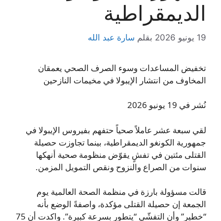
الديمقراطية
19 يونيو 2026
بقلم
سارة عبد الله
تخفيض المساعدات وسوء الصرف الصحي يعمقان
المخاوف من انتشار الإيبولا في مخيمات النازحين
نُشر في 19 يونيو 2026
لقي سبعة عشر عاملاً صحياً حتفهم بفيروس الإيبولا في
جمهورية الكونغو الديمقراطية، بينما تجاوزت حصيلة
القتلى مئتين في تفشٍ يقوّض منظومة صحية أنهكها
سنوات من الصراع والنزوح ونقص التمويل المزمن.
قالت مسؤولة بارزة في منظمة الصحة العالمية يوم
الجمعة إن حصيلة القتلى مؤكدة، واصفةً الوضع بأنه
“خطير” وأن التفشّي “يتطور بسرعة كبيرة”. واكدت أن 75