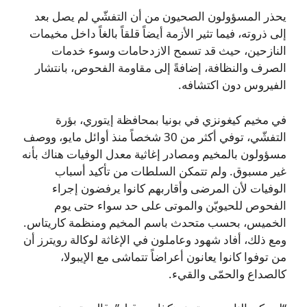
يحذر المسؤولون الصحيون من أن التفشّي لم يصل بعد
إلى ذروته، فيما تثير الأزمة أيضاً قلقاً بالغاً داخل مخيمات
النازحين، حيث قد تسمح الازدحامات وسوء خدمات
الصرف والنظافة، إضافةً إلى مقاومة الفحوص، بانتشار
الفيروس دون اكتشافه.
في مخيم كيغونزي في بونيا بمحافظة إيتوري، بؤرة
التفشّي، توفي أكثر من 30 شخصاً منذ أوائل مايو، ووصف
مسؤولون بالمخيم ومصادر إغاثية معدل الوفيات هناك بأنه
غير مسبوق. ولم تتمكن السلطات من تأكيد أسباب
الوفيات لأن المرضى وأقاربهم كانوا يرفضون إجراء
الفحوص للحيويّن والموتى على حد سواء حتى يوم
الخميس، بحسب متحدث باسم المخيم ومنظمة كاريتاس.
ومع ذلك، أفاد شهود وعاملون في الإغاثة لوكالة رويترز أن
من توفوا كانوا يعانون أعراضاً تتماشى مع الإيبولا،
كالصداع والحمّى والقيء.