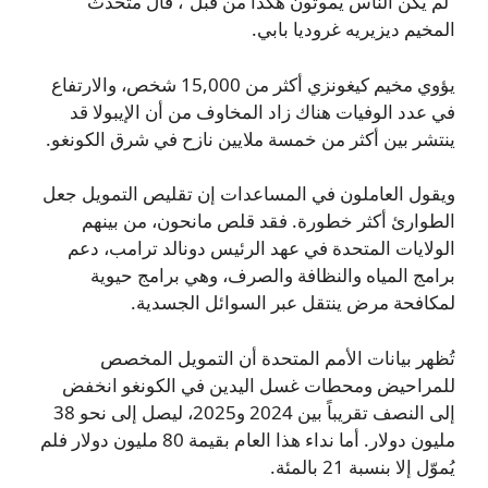
“لم يكن الناس يموتون هكذا من قبل”، قال متحدث
المخيم ديزيريه غروديا بابي.
يؤوي مخيم كيغونزي أكثر من 15,000 شخص، والارتفاع
في عدد الوفيات هناك زاد المخاوف من أن الإيبولا قد
ينتشر بين أكثر من خمسة ملايين نازح في شرق الكونغو.
ويقول العاملون في المساعدات إن تقليص التمويل جعل
الطوارئ أكثر خطورة. فقد قلص مانحون، من بينهم
الولايات المتحدة في عهد الرئيس دونالد ترامب، دعم
برامج المياه والنظافة والصرف، وهي برامج حيوية
لمكافحة مرض ينتقل عبر السوائل الجسدية.
تُظهر بيانات الأمم المتحدة أن التمويل المخصص
للمراحيض ومحطات غسل اليدين في الكونغو انخفض
إلى النصف تقريباً بين 2024 و2025، ليصل إلى نحو 38
مليون دولار. أما نداء هذا العام بقيمة 80 مليون دولار فلم
يُموّل إلا بنسبة 21 بالمئة.