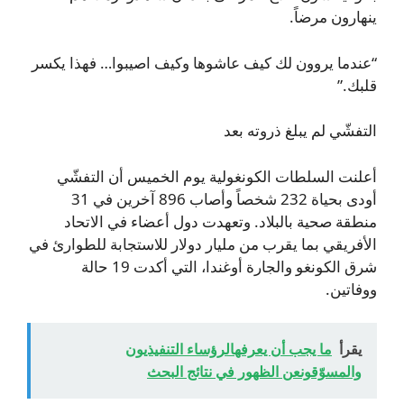
ينهارون مرضاً.
“عندما يروون لك كيف عاشوها وكيف اصيبوا… فهذا يكسر
قلبك.”
التفشّي لم يبلغ ذروته بعد
أعلنت السلطات الكونغولية يوم الخميس أن التفشّي
أودى بحياة 232 شخصاً وأصاب 896 آخرين في 31
منطقة صحية بالبلاد. وتعهدت دول أعضاء في الاتحاد
الأفريقي بما يقرب من مليار دولار للاستجابة للطوارئ في
شرق الكونغو والجارة أوغندا، التي أكدت 19 حالة
ووفاتين.
يقرأ
ما يجب أن يعرفهالرؤساء التنفيذيون
والمسوّقونعن الظهور في نتائج البحث