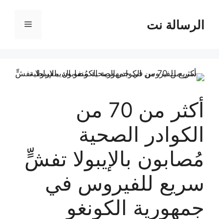
نتقل
لى
الرسالة نت
القائمة
لمحتوى
أكثر من 70 من
الكوادر الصحية
مُصابون بالإيبولا تفشٍّ
سريع للفيروس في
جمهورية الكونغو