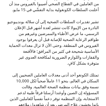
من العاملين في القطاع الصحي أصيبوا بالفيروس منذ أن
أعلنت السلطات الكونغولية بداية التفشّي في 15 مايو.
تشير تقديرات السلطات الصحية إلى أن سلالة بونديبوجيو
النادرة من الإيبولا كانت تنتشر لعدة أشهر قبل الإعلان
الرسمي، ما عرض الأطباء والممرضين وغيرهم من
طواقم الرعاية الصحية للإصابة قبل أن يعرفوا بوجود
الفيروس في المنطقة. وحتى الآن لا تزال معدات الحماية
الأساسية شحيحة في كثير من المرافق؛ فالأقنعة
والقفازات واللوازم الضرورية لمكافحة العدوى غير
متوفرة بشكل كافٍ.
تمتلك الكونغو أحد أدنى معدلات العاملين الصحيين إلى
السكان في العالم، بنحو 11 عاملاً صحياً لكل 10,000
نسمة وفق بيانات منظمة الصحة العالمية. وقالت
المسؤولة إن الصين وأوغندا أرسلتا فرقاً طبية لدعم
الاستجابة، وإن المنظمة توفر دعماً نفسياً للعاملين الذين
باتوا يخشون علاج المرضى بعد أن شاهدوا زملاءهم