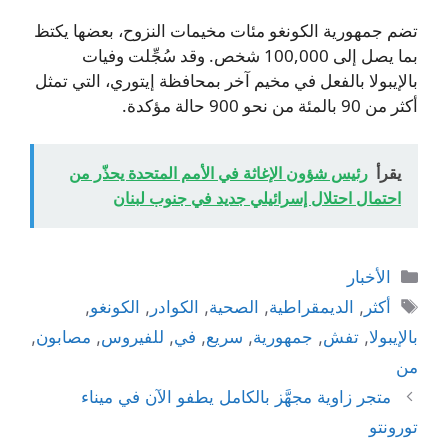
تضم جمهورية الكونغو مئات مخيمات النزوح، بعضها يكتظ
بما يصل إلى 100,000 شخص. وقد سُجِّلت وفيات
بالإيبولا بالفعل في مخيم آخر بمحافظة إيتوري، التي تمثل
أكثر من 90 بالمئة من نحو 900 حالة مؤكدة.
يقرأ
رئيس شؤون الإغاثة في الأمم المتحدة يحذّر من
احتمال احتلال إسرائيلي جديد في جنوب لبنان
التصنيفات
الأخبار
الوسوم
أكثر
,
الديمقراطية
,
الصحية
,
الكوادر
,
الكونغو
,
بالإيبولا
,
تفش
,
جمهورية
,
سريع
,
في
,
للفيروس
,
مصابون
,
من
متجر زاوية مجهَّز بالكامل يطفو الآن في ميناء
تورونتو