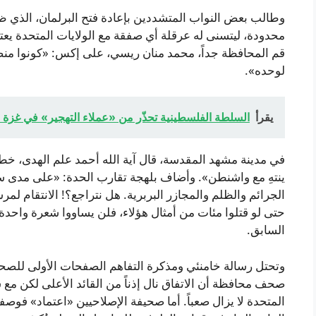
وطالب بعض النواب المتشددين بإعادة فتح البرلمان، الذي ظل 
محدودة، ليتسنى له عرقلة أي صفقة مع الولايات المتحدة يعتبر
قم المحافظة جداً، محمد منان ريسي، على إكس: «كونوا منصفي
لوحده».
يقرأ
السلطة الفلسطينية تحذّر من «عملاء التهجير» في غزة 
في مدينة مشهد المقدسة، قال آية الله أحمد علم الهدى، خطي
ينتهِ مع واشنطن». وأضاف بلهجة تقارب الحدة: «على مدى سبع
الجرائم والظلم والمجازر البربرية. هل نتراجع؟! الانتقام ل
حتى لو قتلوا مئات من أمثال هؤلاء، فلن يساووا شعرة واحد
السابق.
وتحتل رسالة خامنئي ومذكرة التفاهم الصفحات الأولى للصح
صحف محافظة أن الاتفاق نال إذناً من القائد الأعلى لكن مع
المتحدة لا يزال صعباً. أما صحيفة الإصلاحيين «اعتماد» فوصف