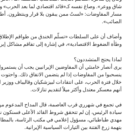
شاق ووعر». وصاغ نفسه كـ«قائد اقتصادي لما بعد الحرب» وأ
مسار المفاوضات: «لستُ ممن يبقون بلا قرار وينتظرون. أطلب 
الصائب».
وأضاف أن على السلطات «تسلّم الخندق من طواقم الإطلاق، 
وطأة الضغوط الاقتصادية»، في إشارة إلى تفاقم مشاكل إيران 
لماذا يحتج المتشددون؟
يرى أنصار خامنئي أن المفاوضين الإيرانيين يجب أن يستم
ينسحبوا من المفاوضات إذا لم يتضمن الاتفاق ذلك. واحتوت ال
خلال فترة الحرب، على انتقادات لبيزشكيان وقاليباف ووزير 
أنهم معسكر معتدل وأكثر ميلاً لتقديم تنازلات.
في تجمع في شهرري قرب العاصمة، قال المداح المدعوم من 
سيادة الرئيس، إن لم تتحقق شروط القائد الأعلى فسنكون ن
مهدي طباطبائي، مسؤول إعلامي في مكتب الرئاسة، بالمطا
بتهمة زرع الفتنة بين التيارات السياسية الإيرانية.