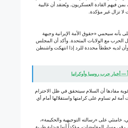
من فيهم القادة العسكريون. ويُعتقد أن غالبية
لا تزال غير مؤكدة.
لى بأنه سيحمي «حقوق الأمة الإيرانية وجبهة
ال الحرب مع الولايات المتحدة. وأكد أن المجلس
وأن لديه خططاً محددة للرد إذا انتهكت واشنطن
قوية مفادها أن السلام سيتحقق في ظل الاحترام
ة لم تساوم على كرامتها واستقلالها أمام أي
، خامنئي على «رسالته التوجيهية والحكيمة»،
 في مسار المفاوضات، مؤكداً أنها «بداية طريق