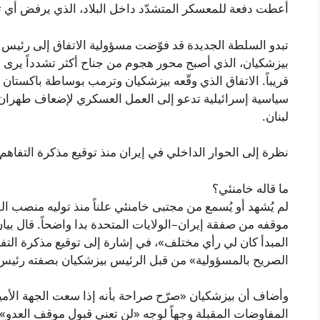
أعطت دفعة للمعسكر المتشدّد داخل البلاد، الذي يرفض أي ت
تبدو السلطة الجديدة قد فوّضت مسؤولية الاتفاق إلى رئيس
بيزشكيان، الذي أصبح محور هجوم من جناح أكثر تشدداً يرى أ
قريباً. الاتفاق الذي وقّعه بيزشكيان وترمب بوساطة باكستا
سياسية إسرائيلية تدعو إلى العمل العسكري لإضعاف طهران 
لبنان.
نظرة إلى الحوار الداخلي في إيران منذ توقيع مذكرة التفاه
ما قاله خامنئي؟
لم يُشهد أو يُسمع من مجتبى خامنئي علناً منذ توليه منصب ال
موقفه من صفقة إيران–الولايات المتحدة بدا واضحاً. قال 
المبدأ كان لي رأي مختلف»، في إشارة إلى توقيع مذكرة التفا
الصريح بالمسؤولية» من قبل الرئيس بيزشكيان بصفته رئيس
وأضاف أن بيزشكيان «صرّح صراحة بأنه إذا سعت الجهة الأم
المفاوضات المقبلة وجهاً لوجه «لن تعني قبول موقف العدو».