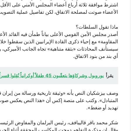
اشترط موافقة ثلاثة أرباع أعضاء المجلس الأمني على الأقل، ب
الأعضاء صوتت لمصلحة الاتفاق، لكن تفاصيل عملية التصويت 
ماذا تقول السلطات؟
أصدر مجلس الأمن القومي الأعلى بياناً طمأن فيه القائد الأع
المقاومة» مع إحياء ذكرى القادة الإيرانيين الذين سقطوا خل
سيستأنف المحادثات «بثقة متناهية» تجاه الجانب الأميركي، 
أي بند من بنود الاتفاق.
يقرأ
يوروبول وشركاؤها يتعقّبون 45 طفلاً أوكرانياً نُقِلوا قسراً — أخبار حرب روسيا وأوكرانيا
وصف بيزشكيان النص بأنه «وثيقة تاريخية ورسالة من إيران 
المتبادل». وكتب على منصة إكس أن «هذا النص يعكس صوت أم
تهديد أو ضغط».
شكر محمد باقر قاليبافف، رئيس البرلمان والمفاوض الرئيسي
وقال إن مذكرة التفاهم دمجت المكاسب المحققة أثناء الحرب