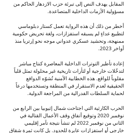
المقابل يهدف النص إلى تبرئة حزب الازدهار الحاكم من
مسؤولية الأزمات الداخلية المتصاعدة.
أخطر من ذلك أن هذه الرواية تعمل كستار دبلوماسي
لتطبيع عداءٍ لم يسبقه استفزازات، ولغة تحريض حكومية
ممنهجة، وتحشيد عسكري عدواني موجه نحو إرتريا منذ
أواخر 2023.
إعادة تأطير التوترات الداخلية المعاصرة كنتاج مباشر
لتدخّلات خارجية أو لثأرات تاريخية غير محلولة تمثل قلباً
مقلوباً للواقع. هذه الخطابية الأمنية تُشوّه الدوافع
الحقيقية لعدم الاستقرار في المنطقة وتستخدمها درعاً
لحماية السلطات الفدرالية من المراجعة الدولية.
الحرب الكارثية التي اجتاحت شمال إثيوبيا بين الرابع من
نوفمبر 2020 وتوقيع أتفاق وقف الأعمال القتالية في
الثاني من نوفمبر 2022 لم تنشأ نتيجة تآمر إقليمي
خارجي أو استفزازات عابرة للحدود. بل كانت ثمرة شقاق