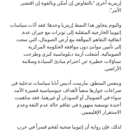
إريترية أخرى “بالتفاوض إن أمكن وبالقوة إن اقتضى
الأمر”.
واليوم يتجاوز هذا النمط إريتريا وحدها؛ فقد أدّت سياسات
إثيوبيا الخارجية المتقلبة إلى توترات مع جيران عدة.
اتفاقية التفاهم الموقّعة مع أرض الصومال، التي سعت
إلى تأمين موانئ دون موافقة الحكومة المركزية
الصومالية، أشعلت أزمة دبلوماسية كبرى وطرحت
تساؤلات خطيرة عن احترام مبادئ السيادة وسلامة
الأراضي.
وبنفس المنطق، مارست أديس أبابا سياسات تدخلية في
صراعات جوارها سعياً لأهداف جيوسياسية قصيرة الأمد.
سواء في الصومال أو السودان أو غيرهما، فقد ساهمت
أجندة توسعية متهورة في تفاقم حالة عدم الثقة وعدم
الاستقرار الإقليميين.
لذلك، فإن رواية أن إثيوبيا ضحية تُقحَم قسراً في حربٍ