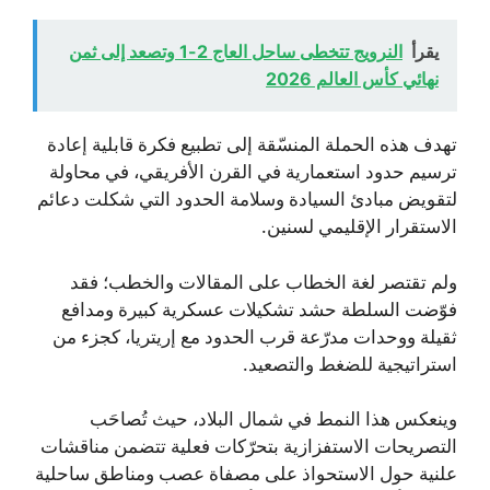
يقرأ
النرويج تتخطى ساحل العاج 2-1 وتصعد إلى ثمن
نهائي كأس العالم 2026
تهدف هذه الحملة المنسّقة إلى تطبيع فكرة قابلية إعادة
ترسيم حدود استعمارية في القرن الأفريقي، في محاولة
لتقويض مبادئ السيادة وسلامة الحدود التي شكلت دعائم
الاستقرار الإقليمي لسنين.
ولم تقتصر لغة الخطاب على المقالات والخطب؛ فقد
فوّضت السلطة حشد تشكيلات عسكرية كبيرة ومدافع
ثقيلة ووحدات مدرّعة قرب الحدود مع إريتريا، كجزء من
استراتيجية للضغط والتصعيد.
وينعكس هذا النمط في شمال البلاد، حيث تُصاحَب
التصريحات الاستفزازية بتحرّكات فعلية تتضمن مناقشات
علنية حول الاستحواذ على مصفاة عصب ومناطق ساحلية