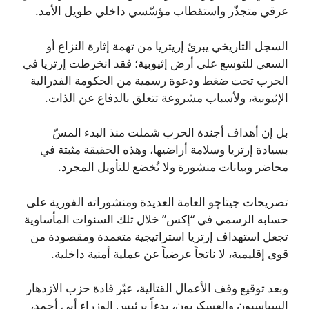
عرقي متجذّر واستقطاب مؤسّسي داخلي طويل الأمد.
السجل التاريخي يبرئ إريتريا من تهمة إثارة النزاع أو
السعي للتوسع على أرض إثيوبية؛ فقد انخرطت إرتريا في
الحرب تحت ضغط ودعوة رسمية من الحكومة الفدرالية
الإثيوبية، ولأسباب مشروعة تتعلق بالدفاع عن الذات.
بل إن أهداف أجندة الحرب شملت منذ البدء المسّ
بسيادة إرتريا وسلامة أراضيها، وهذه الحقيقة مثبتة في
محاضر وبيانات منشورة ولا تُخضع للتأويل المجرد.
تصريحات جيتاچو العامة العديدة ومنشوراته الفورية على
حسابه الرسمي في “إكس” خلال تلك السنوات المأساوية
تجعل استهداف إرتريا استراتيجية متعمدة ومقصودة من
قوى إقليمية، لا ناتجاً عرضياً عن عملية أمنية داخلية.
وبعد توقيع وقف الأعمال القتالية، عبّر قادة حزب الازدهار
السياسيون والعسكريون، بدءاً برئيس الوزراء أبي أحمد،