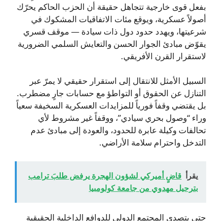
بفعل قوى خارجية تتجاهل حقيقة أن الحزب الحاكم يحرّك
أصولاً عسكرية، ويوقع مئات الاتفاقيات المشكوك في
شرعيتها، ويهدد حدود دول ذات سيادة — موقف قسري
يقوّض مبادئ الجوار الحسن والتعايش السلمي الضرورية
لاستقرار القرن الأفريقي.
السبيل الأمثل للانتقال إلى استقرار حقيقي لا يمرّ عبر
التنازل عن الحقوق أو التواطؤ مع حسابات جارٍ مضطرب.
بل يقتضي وقفاً فورياً للمزايدات العسكرية السخيفة سعياً
وراء “وصول بحري سيادي”، ووقفاً غير مشروط لأي
تحالفات وكيلة عابرة للحدود، والعودة إلى مبادئ عدم
التدخل واحترام سلامة الأراضي.
يقرأ
قاضٍ أميركي لشؤون الهجرة يرفض طلبَ ترامب
بترحيل مهدوي من جامعة كولومبيا
حتى يتصدى المجتمع الدولي للدوافع الداخلية الحقيقية