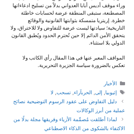
وراء موقف أديس أبابا العدواني بدلاً من تسليح ادعاءاتها
المصطنعة، ستبقى المنطقة عرضة لحسابات خاطئة
خطرة. إريتريا متمسكة بثوابتها القانونية والوقائع
التاريخية؛ سيادتها ليست عرضة للتفاوض ولا للاختراق، ولا
يتحقق الأمن الدائم إلا حين تُحترم الحدود ويُطبق القانون
الدولي بلا استثناء.
المواقف المعبر عنها في هذا المقال رأي الكاتب ولا
تعكس بالضرورة سياسة الجزيرة التحريرية.
التصنيفات
الأخبار
الوسوم
إثيوبيا
,
إلى
,
الحربآراء
,
تسحب
,
لا
دليل التفاوض على عقود الرسوم التوضيحية نصائح
عملية من أبرز الوكالات
لماذا أطلقت مُصمِّمة الأزياء وفريقها مجلة بدلًا من
الاكتفاء بالشكوى من الذكاء الاصطناعي