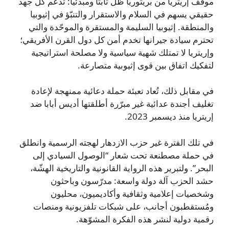
موقف إريتريا من بريتوريا ظل ثابتاً ومبدئياً: تدعم كل جهد
حقيقي يسهم في السلام والاستقرار والتنبّؤ في إثيوبيا
والمنطقة. إثيوبيا السليمة والمستقرة والموحّدة والتي
تحترم سيادة جيرانها تخدم أمن كل دول القرن الأفريقي؛
وإريتريا لا تمتلك شهية سياسية ولا مصلحة استراتيجية
لتفكيك اتفاق بين قوى إثيوبية متصارعة.
في مقابل ذلك، تُعاد تعبئة حملة دعائية ممنهجة لإعادة
تغليف أجندة عدائية غير مبرّرة أطلقتها أديس أبابا ضد
إريتريا منذ ديسمبر 2023.
في تلك الفترة غير حزب الازدهار لهجته الرسمية وانطلق
في حملة مصطنعة تحت شعار “الوصول السيادي إلى
البحر”. ولتبرير هذه الرواية القانونية والتاريخية الهشّة،
حشد الحزب آلة دولة واسعة: مدرّسون وباحثون
وشخصيات إعلامية وثقافية وأكاديميون، محليون
ومُستقطبون أجانب، على شبكات تلفزيونية ومنصات
رقمية دولية لنشر هذه الفكرة المشوّهة.