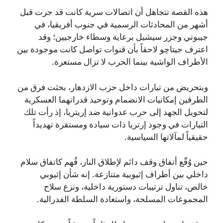
هذه القصة تتجاهل أن اتصالات سرية كانت قد جرت قبل
أشهر من المحادثات الرسمية في جنوب أفريقيا، في
جيبوتي وجزر سيشيل برعاية وسطاء خارجيين؛ وقد
اعترف جيتاچو لاحقاً بأن قنوات تواصل كانت موجودة بين
الأطراف الواشية بينما الحرب لا تزال مستعرة.
وبتحريض من تيارات داخل حزب الازدهار، بحثت فرق من
الطرفين إمكانيات الانضمام وتوحيد قدراتهما العسكرية
لتحويل الجهد إلى حرب عدوانية ضد إريتريا، إذ رأت تلك
التيارات في وجود إرتريا ذات سيادة ومستقرة تهديداً
حقيقياً لمآلاتها السياسية.
حين وُقّع أتفاق وقف دائم لإطلاق النار، فُهم كاتفاق سلام
داخلي بين أطراف إثيوبية متنازعة. إنه شأن إثيوبي
خالص، تناول ترتيبات دستورية داخلية، ونزع سلاح
المجموعات المسلحة، واستعادة السلطة الفدرالية.