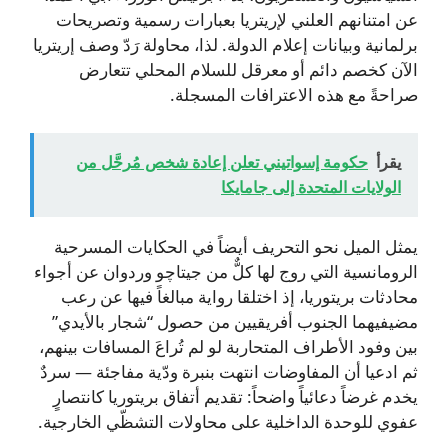
عن امتنانهم العلني لإريتريا بعبارات رسمية وتصريحات
برلمانية وبيانات إعلام الدولة. لذا، محاولة رَدّ وصف إريتريا
الآن كخصم دائم أو معرقل للسلام المحلي تتعارض
صراحةً مع هذه الاعترافات المسجلة.
يقرأ
حكومة إسواتيني تعلن إعادة شخص مُرحَّل من
الولايات المتحدة إلى جامايكا
يمثل الميل نحو التحريف أيضاً في الحكايات المسرحية
الرومانسية التي روج لها كلٌّ من جيتاچو وردوان عن أجواء
محادثات بريتوريا، إذ اختلقا رواية مبالغاً فيها عن رعب
مضيفيهما الجنوب أفريقيين من حصول “شجار بالأيدي”
بين وفود الأطراف المتحاربة لو لم تُراعَ المسافات بينهم،
ثم ادعيا أن المفاوضات انتهت بنبرة ودّية مفاجئة — سردٌ
يخدم غرضاً دعائياً واضحاً: تقديم أتفاق بريتوريا كانتصارٍ
عفوي للوحدة الداخلية على محاولات التشظّي الخارجية.