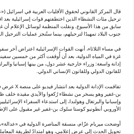
قال المركز القانوني لحقوق الأقليات العربية في اسرائيل (
ترحيل مئات النشطاء الذين اختطفتهم قوات إسرائيلية بعد 
جنوب البلاد تمهيدًا لترحيلهم، بينما ستُنجز عمليات الترحيل 
في مساء الثلاثاء، أنهت القوات الإسرائيلية اعتراض آخر سفن 
غزة في المياه الدولية، بعد أن أُوقفت أكثر من خمسين سفين
إدانة واسعة: وزراء خارجية عشر دول، من بينها إسبانيا والبرا
للقانون الدولي وللقانون الإنساني الدولي.
تفاقمت الإدانة
بن-غفير وهو يسخر من نشطاء رُكعوا والأيدي مقيدة خلف ظهور
وإسبانيا والبرتغال وهولندا، إلى استدعاء السفراء الإسرائيلي
الأوروبي أنطونيو كوستا سلوك بن-غفير غير مقبول على الإطلا
أوضحت ميريام عزّام، منسقة المناصرة الدولية في «عدالة»، 
تحويل الحدث إلى عرضٍ إعلامي، وهو امتدادٌ لطريقة المعاملة