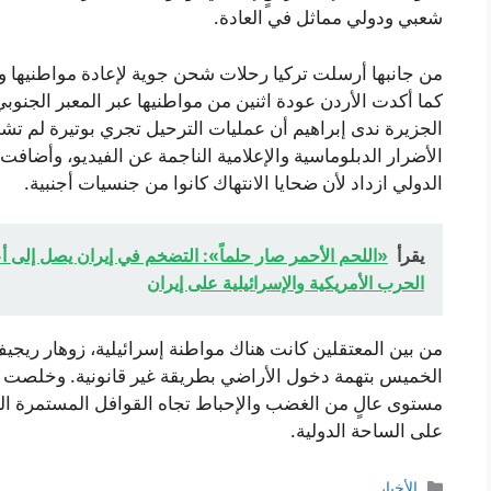
شعبي ودولي مماثل في العادة.
من جانبها أرسلت تركيا رحلات شحن جوية لإعادة مواطنيها وب
كما أكدت الأردن عودة اثنين من مواطنيها عبر المعبر الجنوب
الجزيرة ندى إبراهيم أن عمليات الترحيل تجري بوتيرة لم تش
الأضرار الدبلوماسية والإعلامية الناجمة عن الفيديو، وأضافت
الدولي ازداد لأن ضحايا الانتهاك كانوا من جنسيات أجنبية.
يقرأ
«اللحم الأحمر صار حلماً»: التضخم في إيران يصل إلى أعل
الحرب الأمريكية والإسرائيلية على إيران
من بين المعتقلين كانت هناك مواطنة إسرائيلية، زوهار ريجي
الخميس بتهمة دخول الأراضي بطريقة غير قانونية. وخلصت ت
مستوى عالٍ من الغضب والإحباط تجاه القوافل المستمرة ال
على الساحة الدولية.
التصنيفات
الأخبار