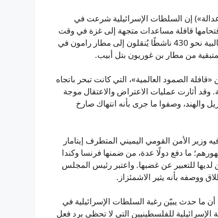
«عدالة») إن السلطات الإسرائيلية شرعت في
اقتحامها قافلة مساعدات متجهة إلى غزة في وقت
سابق من هذا الأسبوع. ونقلت المنظمة لوسائل الإعلام أن غالبية نحو 430 ناشطًا يُنقلون إلى مطار رامون في
المتبقية من مطار بن غوريون بتل أبيب.
«قافلة الصمود العالمية»، التي كانت تبحر باتجاه
ة. وقد أثارت عمليات الاعتراض والاعتقال موجة
زيل والهند، وصفوا ما جرى بأنه انتهاك صارخ
 الدولية بعد انتشار فيديو على منصة X عرض فيه وزير الأمن القومي اليميني المتطرف إيتامار
هم؛ ما دفع دولًا عدة، من ضمنها فرنسا وكندا
ين لديها للتعبير عن غضبها. واعتبر رئيس المجلس
ق ووصفه بأنه يثير الاشمئزاز.
أن ما حدث يبيّن رغبة السلطات الإسرائيلية في
 الإسرائيلية للفلسطينيين التي لا تحظى برد فعل