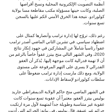
أنظمة التصويت الإلكترونية المحلية ونسخ أقراصها
الصلبة، وكانت حينها مسؤولة مكتب مقاطعة مسا بولاية
كولورادو. نتيجة هذا الخرق الأمني حُكم عليها بالسجن
تسع سنوات.
رغم ذلك، تروّج لها إدارة ترامب وأنصارها كمثال على
اضطهاد سياسي. في تشرين الثاني الماضي أصدر ترامب
عفواً رئاسياً شاملاً عن المشاركين في جهود إنكار نتائج
2020، وفي الشهر التالي منح بيترز عفواً خاصاً بالرغم من
أن لا تهمة فدرالية كانت موجهة إليها. يُذكر أن العفو
الفدرالي لا يسري على التهم المرفوعة على مستوى
الولاية، ومع ذلك مارست إدارة ترامب ضغوطاً على
سلطات كولورادو لإسقاط الإدانات.
في الشهر الماضي منح حاكم الولاية الديمقراطي جاريد
بوليس بيترز العفو، معتبراً أن عقوبة تسع سنوات كانت
عقوبة غير متناسبة وطويلة جداً لمتهمة لأول مرة ارتكبت
جرائم غير عنيفة. قال بوليس في بيانه: الجرائم التي أدنت