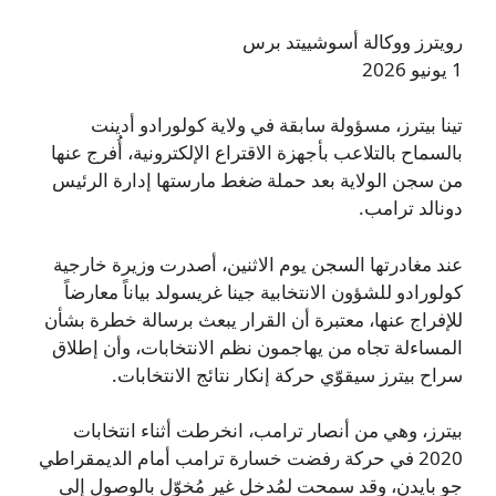
رويترز ووكالة أسوشييتد برس
1 يونيو 2026
تينا بيترز، مسؤولة سابقة في ولاية كولورادو أدينت
بالسماح بالتلاعب بأجهزة الاقتراع الإلكترونية، أُفرج عنها
من سجن الولاية بعد حملة ضغط مارستها إدارة الرئيس
دونالد ترامب.
عند مغادرتها السجن يوم الاثنين، أصدرت وزيرة خارجية
كولورادو للشؤون الانتخابية جينا غريسولد بياناً معارضاً
للإفراج عنها، معتبرة أن القرار يبعث برسالة خطرة بشأن
المساءلة تجاه من يهاجمون نظم الانتخابات، وأن إطلاق
سراح بيترز سيقوّي حركة إنكار نتائج الانتخابات.
بيترز، وهي من أنصار ترامب، انخرطت أثناء انتخابات
2020 في حركة رفضت خسارة ترامب أمام الديمقراطي
جو بايدن، وقد سمحت لمُدخل غير مُخوّل بالوصول إلى