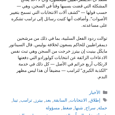
المشكلة التي قضت بسببها وقتاً في السجن، وهي —
حسب قولها — “كشف آلات الانتخابات التي تسمح بتغيير
الأصوات”. وأضافت أنها كتبت رسائل إلى ترامب تشكره
على مساعدته.
توالت ردود الفعل السلبية، بما في ذلك من مرشحين
ديمقراطيين للحاكم يسعون لخلافة بوليس. قال السيناتور
مايكَل بينيت إن بيترز خرجت من السجن وهي تبث نفس
الادعاءات الزائفة عن انتخابات كولورادو التي دفعتها
لارتكاب أربع جرائم في الأصل — كل ذلك في خدمة
“الكذبة الكبرى” لترامب — مضيفاً أن هذا ليس مظهر
الندم.
التصنيفات
الأخبار
الوسوم
إطلاق
,
الانتخابات
,
السابقة
,
بعد
,
بيترز
,
ترامب
,
تينا
,
حملة
,
سراح
,
شنها
,
ضغط
,
مسؤولة