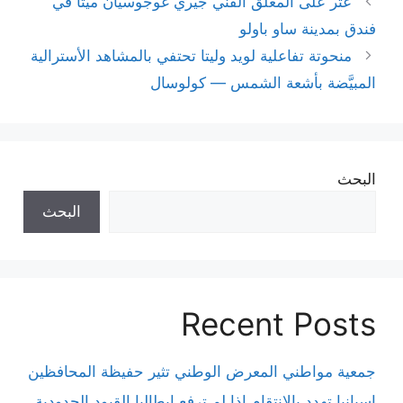
عُثر على المعلّق الفني جيري غوجوسيان ميتًا في
فندق بمدينة ساو باولو
منحوتة تفاعلية لويد وليتا تحتفي بالمشاهد الأسترالية
المبيَّضة بأشعة الشمس — كولوسال
البحث
البحث
Recent Posts
جمعية مواطني المعرض الوطني تثير حفيظة المحافظين
إسبانيا تهدد بالانتقام إذا لم ترفع إيطاليا القيود الحدودية