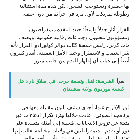
بها خطيرة وتستوجب السجن، لكن هذه مدة استثنائية
وطويلة لمرتكب لأول مرة في جرائم من دون عنف.
القرار أثار جدلاً واسعاً؛ حيث انتقده ديمقراطيون
ومسؤولون محليون وجماعات رقابية حكومية، ووصف
مات كرين، رئيس جمعية كتّاب دوائر كولورادو، القرار بأنه
يثير الغضب والاشمئزاز وخيبة الأمل العميقة. أشار كثيرون
أيضاً إلى غياب أي إظهار للندم من جانب بيترز.
يقرأ
الشرطة: قتيل وتسعة جرحى في إطلاق نار داخل
كنيسة مورمون بولاية ميشيغان
فور الإفراج عنها، أجرى ستيف بانون مقابلة معها في
برنامجه الصوتي، أعادت خلالها بيترز تكرار ادعاءات غير
مثبتة عن تزوير الانتخابات، مُحيلة إلى أمثلة متعددة على
فوز أو تقدم للديمقراطيين في ولايات مختلفة. قالت إنها
تعتقد أن الديمقراطيين سيغشون، وأن لا أحد يعالج