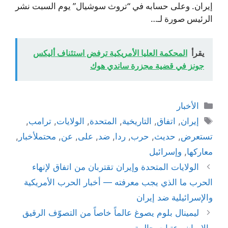
إيران. وعلى حسابه في “تروث سوشيال” يوم السبت نشر
الرئيس صورة لـ…
يقرأ
المحكمة العليا الأمريكية ترفض استئناف أليكس
جونز في قضية مجزرة ساندي هوك
التصنيفات
الأخبار
الوسوم
إيران
,
اتفاق
,
التاريخية
,
المتحدة
,
الولايات
,
ترامب
,
تستعرض
,
حديث
,
حرب
,
ردا
,
ضد
,
على
,
عن
,
محتملأخبار
,
معاركها
,
وإسرائيل
الولايات المتحدة وإيران تقتربان من اتفاق لإنهاء
الحرب ما الذي يجب معرفته — أخبار الحرب الأمريكية
والإسرائيلية ضد إيران
ليمينال بلوم يصوغ عالماً خاصاً من التصوّف الرقيق
والإيمان وعتبات حالمة