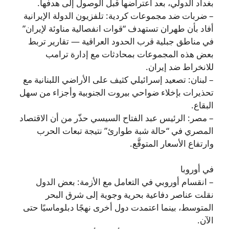
بغداد الدولي، بعد اعتراضها قبل الوصول إلى هدفها.
– ضربات ضد مجموعات كردية: تلفزيون الدولة الإيرانية
أفاد بأن طهران تستهدف “قوات انفصالية مناوئة لإيران”
في مناطق جبلية قرب الحدود العراقية — تقارير تربط
بعض هذه المجموعات بمحادثات مع إدارة ترامب
للانخراط ضد إيران.
– لبنان: تصعيد إسرائيلي كثيف على الأراضي اللبنانية مع
تحذيرات بإخلاء ضواحي بيروت الجنوبية وأجزاء من سهل
البقاع.
– مصر: الرئيس عبد الفتاح السيسي حذّر من أن الاقتصاد
المصري في “حالة شبة طوارئ” نتيجة تبعات الحرب
وارتفاع الأسعار المتوقَّع.
في أوروبا
– انقسام أوروبي في التعامل مع الأزمة: بعض الدول
نقلت عناصر دفاعية بحرية وجوية إلى شرق البحر
المتوسط، بينما اعتمدت دول أخرى نهجًا دبلوماسيًا حتى
الآن.