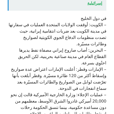
إسرائيلية
في دول الخليج
– الكويت: أوقفت الولايات المتحدة العمليات في سفارتها
في مدينة الكويت بعد ضربات انتقامية إيرانية، حيث
تصدت منظومات الدفاع الجوي الكويتية لصواريخ
وطائرات مسيّرة.
– البحرين: أصاب صاروخ إيراني مصفاة نفط يديرها
القطاع العام في مدينة صناعية بحرينية، لكن الحريق
احتُوِي بسرعة.
– الإمارات وقطر: أعلنت الإمارات اعتراض عدة صواريخ
وإسقاط أكثر من 120 طائرة مسيّرة. وقطر أبلغت بأنها
تعرّضت لوابل من الصواريخ والطائرات المسيّرة بعد
سماع انفجارات في الدوحة.
– عمليات الإجلاء: وزارة الخارجية الأميركية قالت إن نحو
20,000 أميركي غادروا الشرق الأوسط، معظمهم من
دون مساعدة حكومية، بينما تنسق الحكومة رحلات
استئجار طائرات للمواطنين الراغبين بالإجلاء.