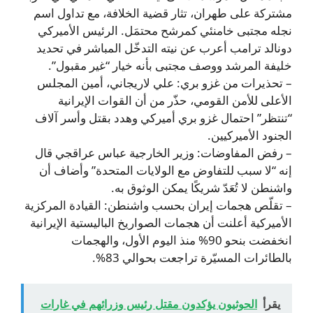
مشتركة على طهران، تثار قضية الخلافة، مع تداول اسم
نجله مجتبى خامنئي كمرشح محتمَل. الرئيس الأميركي
دونالد ترامب أعرب عن نيته التدخّل المباشر في تحديد
خليفة المرشد ووصف مجتبى بأنه خيار “غير مقبول”.
– تحذيرات من غزو بري: علي لاريجاني، أمين المجلس
الأعلى للأمن القومي، حذّر من أن القوات الإيرانية
“تنتظر” احتمال غزو بري أميركي وهدد بقتل وأسر آلاف
الجنود الأميركيين.
– رفض المفاوضات: وزير الخارجية عباس عراقجي قال
إنه “لا سبب للتفاوض مع الولايات المتحدة” وأضاف أن
واشنطن لا تُعَدّ شريكًا يمكن الوثوق به.
– تقلّص هجمات إيران بحسب واشنطن: القيادة المركزية
الأميركية أعلنت أن هجمات الصواريخ الباليستية الإيرانية
انخفضت بنحو 90% منذ اليوم الأول، والهجمات
بالطائرات المسيّرة تراجعت بحوالي 83%.
يقرأ
الحوثيون يؤكدون مقتل رئيس وزرائهم في غارات