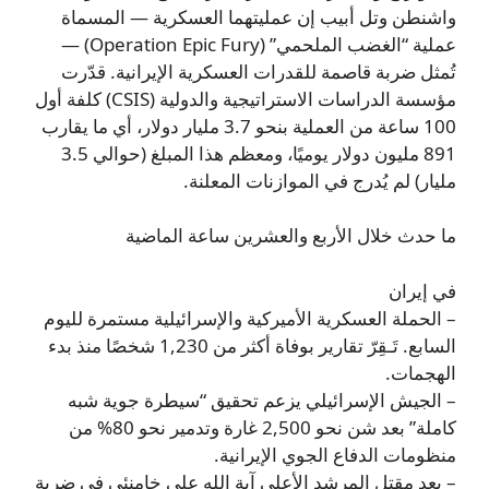
واشنطن وتل أبيب إن عمليتهما العسكرية — المسماة
عملية “الغضب الملحمي” (Operation Epic Fury) —
تُمثل ضربة قاصمة للقدرات العسكرية الإيرانية. قدّرت
مؤسسة الدراسات الاستراتيجية والدولية (CSIS) كلفة أول
100 ساعة من العملية بنحو 3.7 مليار دولار، أي ما يقارب
891 مليون دولار يوميًا، ومعظم هذا المبلغ (حوالي 3.5
مليار) لم يُدرج في الموازنات المعلنة.
ما حدث خلال الأربع والعشرين ساعة الماضية
في إيران
– الحملة العسكرية الأميركية والإسرائيلية مستمرة لليوم
السابع. تَـقِرّ تقارير بوفاة أكثر من 1,230 شخصًا منذ بدء
الهجمات.
– الجيش الإسرائيلي يزعم تحقيق “سيطرة جوية شبه
كاملة” بعد شن نحو 2,500 غارة وتدمير نحو 80% من
منظومات الدفاع الجوي الإيرانية.
– بعد مقتل المرشد الأعلى آية الله علي خامنئي في ضربة