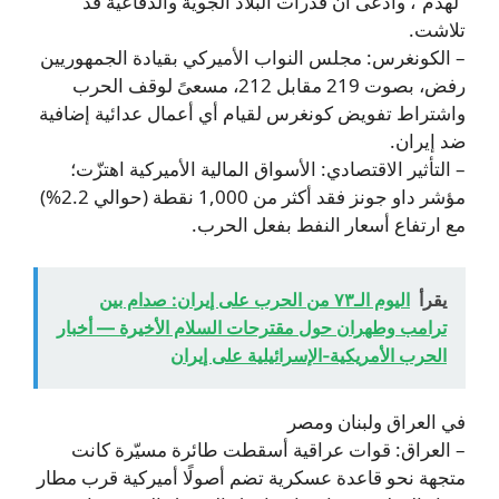
“لهدم”، وادعى أن قدرات البلاد الجوية والدفاعية قد
تلاشت.
– الكونغرس: مجلس النواب الأميركي بقيادة الجمهوريين
رفض، بصوت 219 مقابل 212، مسعىً لوقف الحرب
واشتراط تفويض كونغرس لقيام أي أعمال عدائية إضافية
ضد إيران.
– التأثير الاقتصادي: الأسواق المالية الأميركية اهتزّت؛
مؤشر داو جونز فقد أكثر من 1,000 نقطة (حوالي 2.2%)
مع ارتفاع أسعار النفط بفعل الحرب.
يقرأ
اليوم الـ٧٣ من الحرب على إيران: صدام بين
ترامب وطهران حول مقترحات السلام الأخيرة — أخبار
الحرب الأمريكية‑الإسرائيلية على إيران
في العراق ولبنان ومصر
– العراق: قوات عراقية أسقطت طائرة مسيّرة كانت
متجهة نحو قاعدة عسكرية تضم أصولًا أميركية قرب مطار