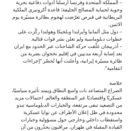
– المملكة المتحدة وفرنسا أرسلتا أدوات دفاعية بحرية
وجوية لحماية المصالح الحليفة؛ قاعدة أكروتيري الملكية
البريطانية في قبرص تعرّضت لهجوم بطائرة مسيّرة يوم
الاثنين.
– دول مثل ألمانيا وأيرلندا وبلجيكا وهولندا ركّزت على
خطوات دبلوماسية ولم تعلن نشر قوات قتالية.
– أذربيجان علّقت حركة الشاحنات عبر الحدود مع ايران
بعد إصابة أربعة مدنيين في إقليم نخجوان بضربة من
طائرة مسيّرة إيرانية، وأعلنت أنها تُحضّر “إجراءات
انتقامية”.
خلاصة
الصراع المتصاعد بات واسع النطاق ويمتد تأثيره سياسيًا،
عسكريًا واقتصاديًا عبر المنطقة والعالم. احتمالات مزيد
من التصعيد تبقى مرتفعة، والخيارات الدبلوماسية تبدو
محدودة في ظل إعلان الأطراف عن نوايا عسكرية
واستقطاب داخلي وخارجي حول مسؤولية وخيارات
القيادة المقبلة في طهران. مراقبون يحذّرون من أن