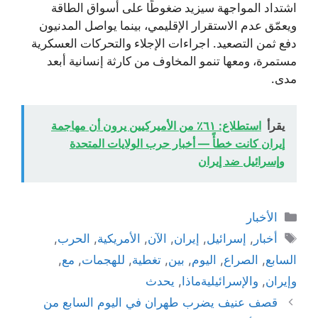
اشتداد المواجهة سيزيد ضغوطًا على أسواق الطاقة
ويعمّق عدم الاستقرار الإقليمي، بينما يواصل المدنيون
دفع ثمن التصعيد. اجراءات الإجلاء والتحركات العسكرية
مستمرة، ومعها تنمو المخاوف من كارثة إنسانية أبعد
مدى.
يقرأ
استطلاع: ٦١٪ من الأميركيين يرون أن مهاجمة
إيران كانت خطأً — أخبار حرب الولايات المتحدة
وإسرائيل ضد إيران
التصنيفات
الأخبار
الوسوم
أخبار
,
إسرائيل
,
إيران
,
الآن
,
الأمريكية
,
الحرب
,
السابع
,
الصراع
,
اليوم
,
بين
,
تغطية
,
للهجمات
,
مع
,
وإيران
,
والإسرائيليةماذا
,
يحدث
قصف عنيف يضرب طهران في اليوم السابع من