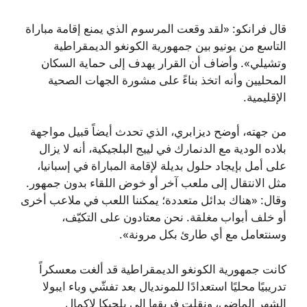
قال فرانكو: «لقد وقعت المرسوم الذي يمنع إقامة مباراة
التاسع من يونيو بين جمهورية الكونغو الديمقراطية
وتشيلي». وأضاف أن القرار يهدف إلى حماية السكان
المحليين وأنه اتخذ بناءً على مشورة الجهات الصحية
الإقليمية.
من جهته، أوضح ديزابري، الذي تحدث أيضاً قبيل مواجهة
بلاده الودية مع الدنمارك في لييج البلجيكية، أنه لا يزال
على أمل بإيجاد حلول بديلة لإقامة المباراة في إسبانيا،
مثل الانتقال إلى ملعب آخر أو خوض اللقاء بدون جمهور.
وقال: «هناك بدائل متعددة؛ يمكننا اللعب في ملاعب أخرى
أو خلف أبواب مغلقة. نحن معتادون على التكيّف،
وسنتعامل مع أي طارئ بكل مرونة».
كانت جمهورية الكونغو الديمقراطية قد ألغت معسكراً
تدريبيًا محليًا استعدادًا للمونديال بعد تفشّي وباء ايبولا
الشهر الماضي، ونقلت فريقها إلى بلجيكا لإكمال