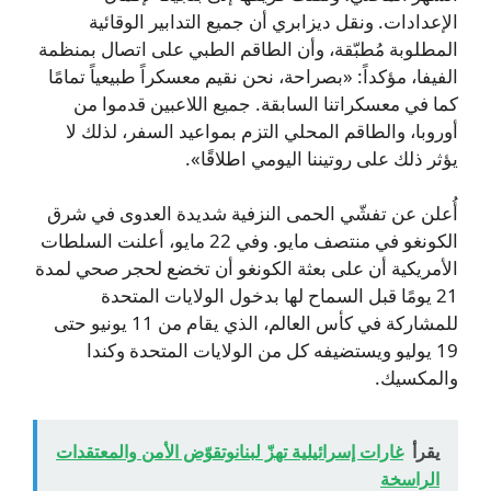
الإعدادات. ونقل ديزابري أن جميع التدابير الوقائية
المطلوبة مُطبّقة، وأن الطاقم الطبي على اتصال بمنظمة
الفيفا، مؤكداً: «بصراحة، نحن نقيم معسكراً طبيعياً تمامًا
كما في معسكراتنا السابقة. جميع اللاعبين قدموا من
أوروبا، والطاقم المحلي التزم بمواعيد السفر، لذلك لا
يؤثر ذلك على روتيننا اليومي اطلاقًا».
أُعلن عن تفشّي الحمى النزفية شديدة العدوى في شرق
الكونغو في منتصف مايو. وفي 22 مايو، أعلنت السلطات
الأمريكية أن على بعثة الكونغو أن تخضع لحجر صحي لمدة
21 يومًا قبل السماح لها بدخول الولايات المتحدة
للمشاركة في كأس العالم، الذي يقام من 11 يونيو حتى
19 يوليو ويستضيفه كل من الولايات المتحدة وكندا
والمكسيك.
يقرأ
غارات إسرائيلية تهزّ لبنانوتقوّض الأمن والمعتقدات
الراسخة