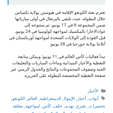
تعتزم بعثة الكونغو الإقامة في هيوستن بولاية تكساس
خلال البطولة، حيث تلتقي بالبرتغال في أولى مبارياتها
ضمن المجموعة K في 17 يونيو. ثم ستتوجه إلى
غوادالاخارا بالمكسيك لمواجهة كولومبيا في 24 يونيو،
قبل العودة إلى الولايات المتحدة لمواجهة أوزبكستان في
أتلانتا بولاية جورجيا في 28 يونيو.
تبدأ فعاليات كأس العالم في 11 يونيو؛ ويمكن متابعة
التغطية والأخبار الميدانية وبناءات المباريات والتعليقات
الحية وصفوف المجموعات والنتائج والجدول الزمني عبر
صفحة التغطية المخصصة للبطولة على الجزيرة.
التصنيفات
الأخبار
الوسوم
أبواب
,
أخبار
,
الإيبولا
,
الديمقراطية
,
العالم
,
الكونغو
,
تحضيرات
,
تقترح
,
تهديد
,
خلف
,
كأس
,
لمواجهة
,
مغلقة