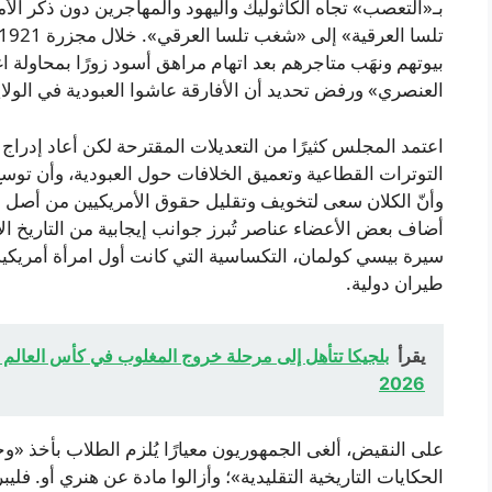
بـ«التعصب» تجاه الكاثوليك واليهود والمهاجرين دون ذكر الأ
بيوتهم ونهَب متاجرهم بعد اتهام مراهق أسود زورًا بمحاولة ا
العنصري» ورفض تحديد أن الأفارقة عاشوا العبودية في الولاي
اعتمد المجلس كثيرًا من التعديلات المقترحة لكن أعاد إدراج
التوترات القطاعية وتعميق الخلافات حول العبودية، وأن توسع
وأنّ الكلان سعى لتخويف وتقليل حقوق الأمريكيين من أصل 
أضاف بعض الأعضاء عناصر تُبرز جوانب إيجابية من التاريخ ا
سيرة بيسي كولمان، التكساسية التي كانت أول امرأة أمريك
طيران دولية.
يقرأ
بلجيكا تتأهل إلى مرحلة خروج المغلوب في كأس العالم بينما
2026
على النقيض، ألغى الجمهوريون معيارًا يُلزم الطلاب بأخذ «
الحكايات التاريخية التقليدية»؛ وأزالوا مادة عن هنري أو. فل