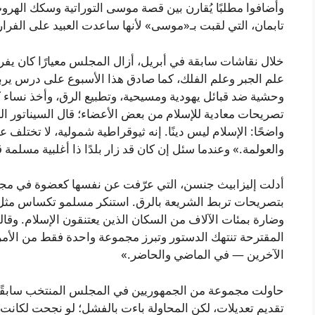
تابمان، التي لقبت بـ«موسى» لأنها ساعدت العبيد على الفرار
خلال نقاشات سابقة في أبريل، أزال المجلس معيارًا كان ي
علم الجبر وعلم الفلك، كما صادق هذا الأسبوع على درس ير
وحشية ضد قبائل يهودية ومسيحية، وتطبيع الرق، وأخذ نس
تصريحات معادية للإسلام من بعض الأعضاء؛ قال السيناتور 
واضحًا: الإسلام ليس دينًا. إنه ثيوقراطية شمولية، لا تختلف 
والعولمة.» وعندما سئل إن كان قد زار بلدًا ذا أغلبية مسلمة قا
أدلت إليزابيث جنسن، التي عرّفت عن نفسها كعضوة في مج
بتصريحات تربط الشريعة بالرق. استنكر مسلمو تكساس مثل 
وضارة بمئات الآلاف من السكان الذين يعتنقون الإسلام. وقا
المقترحة تنتهك الدستور وتبرز مجموعة واحدة فقط من الأمريك
الآخرين — في الماضي والحاضر.»
حاولت مجموعة من الجمهوريين في المجلس المنتخب سابقًا م
تقديم تعديلات، لكن المحاولة باءت بالفشل؛ لو نجحت لكانت