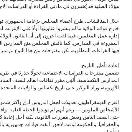
هؤلاء الطلبة قد يُختبرون في مادتي القراءة أو الدراسات ال
خلال المناقشات، طرح أعضاء المجلس بزعامة الجمهوري توم ماي
خارج قوائم الولاية ما لم ينشروا عناوينها أولًا على الإنترنت
إدارة عمل المعلمين، فيما لفت آخرون إلى أن القانون الول
المقروءة في المدارس. كما ناقش المجلس منح المدارس الم
فيها القراءات المطلوبة، لكن مقترحات من هذا النوع لم تمر.
إعادة تأطير التاريخ
تتضمن مقترحات الدراسات الاجتماعية تحولًا جذريًا في طريق
المدارس التكساسية. أُلغِي مقرر ثقافات العالم للصف السادس،
الأوروبية، وزاد التركيز على تاريخ تكساس والولايات المتحدة.
اقترح الديمقراطيون تعديلات لجعل الدروس أدق وأكثر شمولًا
الأشخاص الملونين — رغم أنهم لم يؤيدوا الخطة العامة. و
حتى الصف الثامن وبعض مقررات الثانوية، لكنه أجل إعادة كتاب
والجغرافيا، والحكومة لوقت لاحق. ألقت قيادات جمهورية بالل
التأجيل.