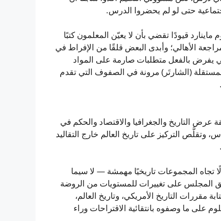
اجتماعية حتى لو لم يحضروا الدرس.
نارد قيودًا تقضي بأن لا يعيّن المعلمون كتبًا
 لمراجعة الأهالي؛ وأبدى البعض قلقًا من الإفراط في
ائي يفرض بالفعل متطلبات صارمة على المواد
ستقلة (الشارتَر) مرونة في الصفوف التي تقدم
ة عرض التاريخ والجغرافيا والاقتصاد والحكم في
 وتقلَّص التركيز على تاريخ العالم خارج التقاليد
 تجاه المجموعات تاريخيًا مهمشة — لا سيما
افق المجلس على تغييرات للمستويات من الروضة
ة مقررات التاريخ الأمريكي، وتاريخ العالم،
وم على ما وصفوه بانتقائية الاقتراحات وراء