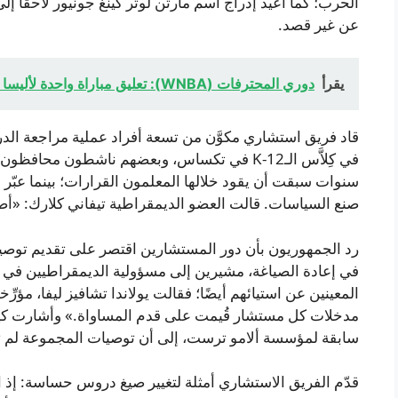
الحرب؛ كما أُعيد إدراج اسم مارتن لوثر كينغ جونيور لاحقًا إ
عن غير قصد.
يقرأ
دوري المحترفات (WNBA): تعليق مباراة واحدة لأليسا توماس بعد توجيه قبضة إلى حلق كايتلين كلارك
قاد فريق استشاري مكوَّن من تسعة أفراد عملية مراجعة ال
في كِلاَّس الـK-12 في تكساس، وبعضهم ناشطون م
سنوات سبقت أن يقود خلالها المعلمون القرارات؛ بينما عب
صنع السياسات. قالت العضو الديمقراطية تيفاني كلارك: «أصوا
رد الجمهوريون بأن دور المستشارين اقتصر على تقديم توصيات
في إعادة الصياغة، مشيرين إلى مسؤولية الديمقراطيين في ض
المعينين عن استيائهم أيضًا؛ فقالت يولاندا تشافيز ليفا، مؤر
مدخلات كل مستشار قُيمت على قدم المساواة.» وأشارت ك
سابقة لمؤسسة ألامو ترست، إلى أن توصيات المجموعة لم ت
قدّم الفريق الاستشاري أمثلة لتغيير صيغ دروس حساسة: إذ 