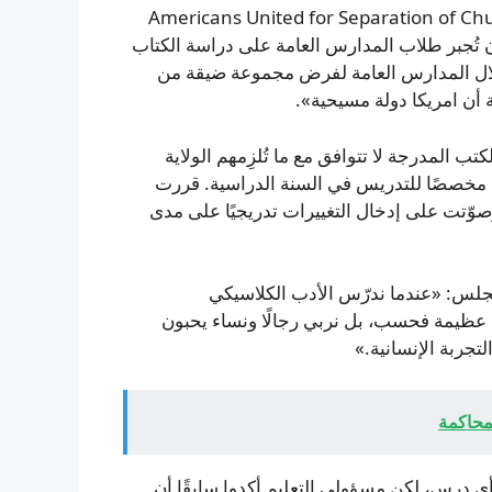
ر، رئيسة ومديرة تنفيذية منظمة Americans United for Separation of Church and
ي أن تُجبر طلاب المدارس العامة على دراسة الكتاب
ال المدارس العامة لفرض مجموعة ضيقة من
أن امريكا دولة مسيحية».
تب المدرجة لا تتوافق مع ما تُلزِمهم الولاية
نها ستستهلك الجزء الأكبر من نحو 36 أسبوعًا مخصصًا للتدريس في السنة الدراسية. قررت
 أن تبدأ تطبيق قوائم القراءة خلال سنة 2030-2031، وصوّتت على إدخال التغييرات تدريجيًا على مدى
جلس: «عندما ندرّس الأدب الكلاسيكي
 عظيمة فحسب، بل نربي رجالًا ونساء يحبون
تجربة الإنسانية.»
المحاكمة
 درس، لكن مسؤولي التعليم أكدوا سابقًا أن