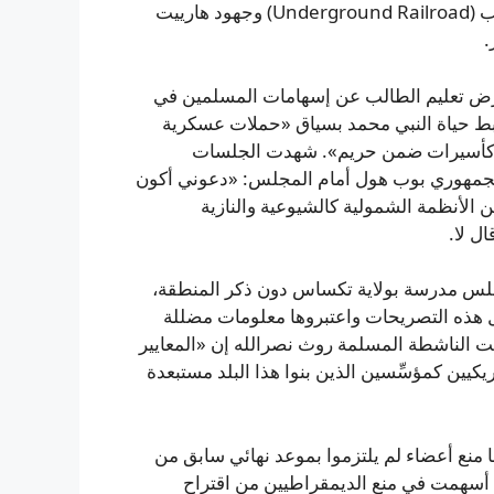
وأضافوا مطلبًا يُقارن بين قصة موسى التوراتية وسكك الهروب (Underground Railroad) وجهود هارييت
.
فرض تعليم الطالب عن إسهامات المسلمين في
بط حياة النبي محمد بسياق «حملات عسكرية
اء كأسيرات ضمن حريم». شهدت الجلسات
الجمهوري بوب هول أمام المجلس: «دعوني أكون
عن الأنظمة الشمولية كالشيوعية والنازية
ل لا.
لس مدرسة بولاية تكساس دون ذكر المنطقة،
هذه التصريحات واعتبروها معلومات مضللة
لت الناشطة المسلمة روث نصرالله إن «المعايير
يين كمؤسِّسين الذين بنوا هذا البلد مستبعدة
نع أعضاء لم يلتزموا بموعد نهائي سابق من
 أسهمت في منع الديمقراطيين من اقتراح