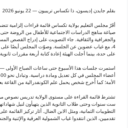
بقلم جايدن إديسون، ذا تكساس تريبيون — 22 يونيو 2026
أقَرّ مجلس التعليم بولاية تكساس قائمة قراءات إلزامية تت
صياغة مناهج الدراسات الاجتماعية للأطفال من الروضة حتى الص
4، مع غياب عضوين عن الجلسة. وصوّت المجلس أيضًا على ت
على حدة، بينما أجلت الهيئة إعادة كتابة أربعة مقررات ثانوي
استمرت جلسات هذا الأسبوع حتى ساعات الصباح الأولى — وص
الأمة؛ كما أُخرج شخص يحمل علم الكونفدرالية من القاعة بع
تشترط قائمة القراءة على مستوى الولاية تدريس نصوص من 
ست سنوات وحتى طلاب الثانوية الذين يتهيأون لنيل شهادات
التطويبات الثمانية، ومثل الابن الضال. أثار تركيز القائمة 
تقدميين، الذين انتقدوا غياب الشمولية العرقية والإثنية والج