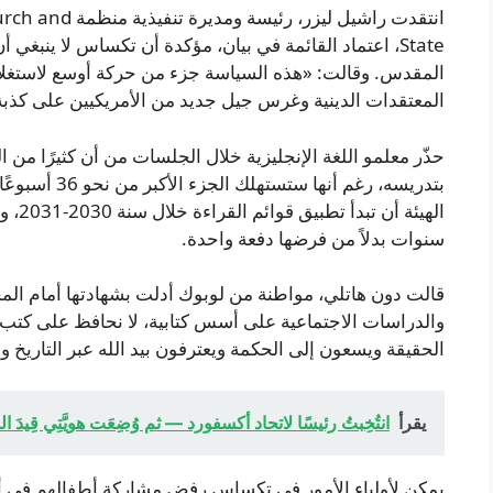
انتقدت راشيل ليز
State، اعتماد القائمة في بيان، مؤكدة أن تكساس لا ينبغ
المقدس. وقالت: «هذه السياسة جزء من حركة أوسع لاستغل
المعتقدات الدينية وغرس جيل جديد من الأمريكيين على كذبة 
حذّر معلمو اللغة الإنجليزية خلال الجلسات من أن كثيرًا من الك
بتدريسه، رغم أ
الهيئة
سنوات بدلاً من فرضها دفعة واحدة.
قالت دون هاتلي، مواطنة من لوبوك أدلت بشهادتها أمام الم
والدراسات الاجتماعية على أسس كتابية، لا نحافظ على كتب
الحقيقة ويسعون إلى الحكمة ويعترفون بيد الله عبر التاريخ وال
يقرأ
انتُخِبتُ رئيسًا لاتحاد أكسفورد — ثم وُضِعَت هويَّتِي قِيدَ 
يمكن لأولياء الأمور في تكساس رفض مشاركة أطفالهم في أي