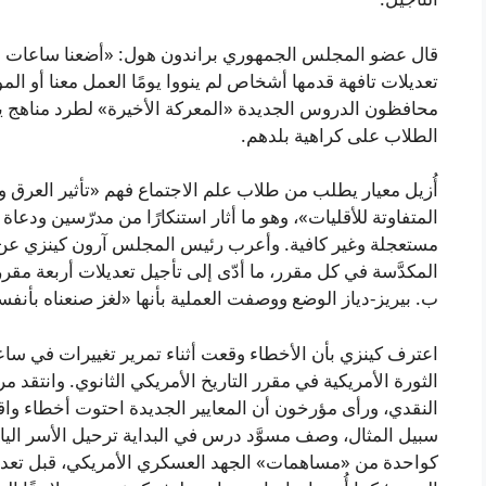
قال عضو المجلس الجمهوري براندون هول: «أضعنا ساعات طو
تعديلات تافهة قدمها أشخاص لم ينووا يومًا العمل معنا أو ال
محافظون الدروس الجديدة «المعركة الأخيرة» لطرد مناهج يص
الطلاب على كراهية بلدهم.
أُزيل معيار يطلب من طلاب علم الاجتماع فهم «تأثير العرق وا
المتفاوتة للأقليات»، وهو ما أثار استنكارًا من مدرّسين ودعاة ا
مستعجلة وغير كافية. وأعرب رئيس المجلس آرون كينزي عن
المكدَّسة في كل مقرر، ما أدّى إلى تأجيل تعديلات أربعة مقرر
ب. بيريز-دياز الوضع ووصفت العملية بأنها «لغز صنعناه بأنفسن
اعترف كينزي بأن الأخطاء وقعت أثناء تمرير تغييرات في ساع
الثورة الأمريكية في مقرر التاريخ الأمريكي الثانوي. وانتقد م
النقدي، ورأى مؤرخون أن المعايير الجديدة احتوت أخطاء واقعي
سبيل المثال، وصف مسوَّد درس في البداية ترحيل الأسر اليابان
كواحدة من «مساهمات» الجهد العسكري الأمريكي، قبل تعديل 