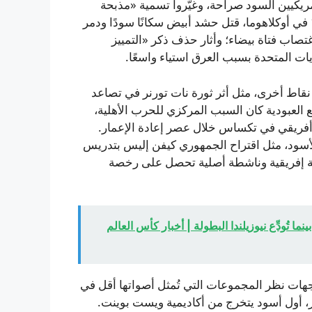
مريكيين السود صراحة، وغيّروا تسمية «مذبحة
تلسا العرقية» إلى «شغب تلسا العرقي». خلال مجزرة 1921 في أوكلاهوما، قتل حشد أبيض سكانًا سودًا ودمر
غتصاب فتاة بيضاء؛ وأثار حذف ذكر «التمييز
ات المتحدة بسبب العرق استياء واسعًا.
 نقاط أخرى، مثل أثر ثورة نات تورنر في تصاعد
 العبودية كان السبب المركزي للحرب الأهلية،
أفريقي في تكساس خلال عصر إعادة الإعمار.
لأسود، مثل اقتراح الجمهوري كيفن إليس بتدريس
ية إفريقية وناشطة أصلية تحصل على رخصة
 تُودِّع نيوزيلندا البطولة | أخبار كأس العالم
وجهات نظر المجموعات التي تُمثل أصواتها أقل في
يبر، أول أسود يتخرج من أكاديمية ويست بوينت.