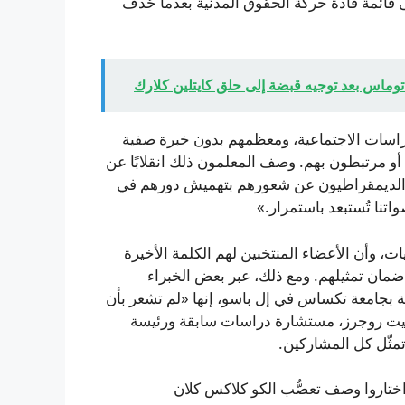
لى قائمة قادة حركة الحقوق المدنية بعدما حُذف
دراسات الاجتماعية، ومعظمهم بدون خبرة صفية
حافظون أو مرتبطون بهم. وصف المعلمون ذلك انقلابًا عن
ّر الديمقراطيون عن شعورهم بتهميش دورهم في
تنا تُستبعد باستمرار.»
، وأن الأعضاء المنتخبين لهم الكلمة الأخيرة
مان تمثيلهم. ومع ذلك، عبر بعض الخبراء
ِّخة بجامعة تكساس في إل باسو، إنها «لم تشعر بأن
يت روجرز، مستشارة دراسات سابقة ورئيسة
مثّل كل المشاركين.
اختاروا وصف تعصُّب الكو كلاكس كلان