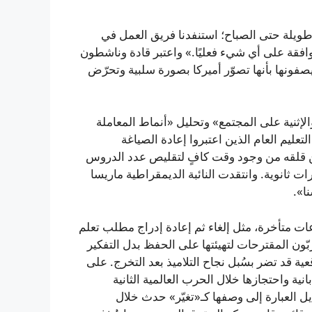
يلة حتى الصباح؛ استنفدنا فريق العمل في
موافقة على أي شيء فعليًا.» واعتبر قادة وناشطون
فونها بأنها تصوّر أميركا بصورة سلبية وتحرّض
لإثنية على المجتمع» وتحليل «أنماط المعاملة
لتعليم العام الذين اعتبروا إعادة الصياغة
 قلقه من وجود وقت كافٍ لتقليص عدد الدروس
ات ثانوية. وانتقدت النائبة الديمقراطية ماريسا
ا».
ات متأخرة، مثل إلغاء ثم إعادة إدراج مطلب تعلم
ربّون المقترحات لتهيئتها على الحفظ بدل التفكير
ة قد تضر بسُبل نجاح التلاميذ بعد التخرج. على
ية واحتجازها خلال الحرب العالمية الثانية
العبارة إلى وصفها كـ«تغيّر» حدث خلال