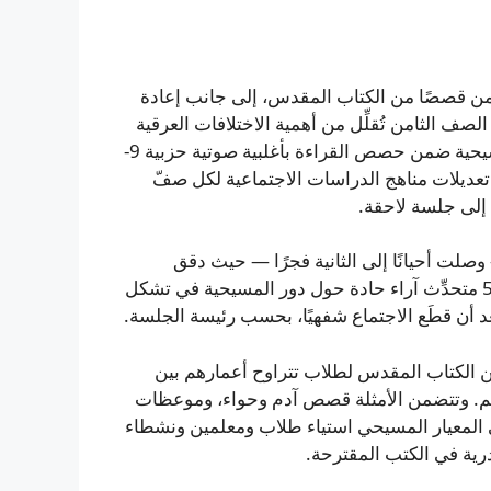
ضمن قصصًا من الكتاب المقدس، إلى جانب إعادة
ف الثامن تُقلِّل من أهمية الاختلافات العرقية
والجغرافية والثقافية. جاء التصويت على إدراج القصص المسيحية ضمن حصص القراءة بأغلبية صوتية حزبية 9-
عديلات مناهج الدراسات الاجتماعية لكل صفّ
ة إلى جلسة لاحقة.
لت أحيانًا إلى الثانية فجرًا — حيث دقق
أعضاء المجلس في كل تعديل ومادة دراسية. وتبادل نحو 500 متحدِّث آراء حادة حول دور المسيحية في تشكل
د أن قطَع الاجتماع شفهيًا، بحسب رئيسة الجلسة.
الكتاب المقدس لطلاب تتراوح أعمارهم بين
هم. وتتضمن الأمثلة قصص آدم وحواء، وموعظات
على المعيار المسيحي استياء طلاب ومعلمين ونشطاء
ندرية في الكتب المقترحة.