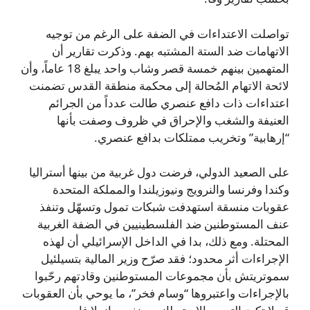
تواصلت الاعتداءات في الضفة على الرغم من توجيه
الاتهامات ضد الستة المشتبه بهم. وذكرت تقارير أن
المتهمين بينهم خمسة قصر وشاب واحد يبلغ 18 عاماً، وأن
لائحة الاتهام المُحالة إلى محكمة منطقة القدس تضمنت
اعتداءات ذات دافع عنصري طالت عدداً من الجرائم
العنيفة والشغب والإحراق في ظروف وصفت بأنها
“إرهابية” وتخريب ممتلكات بدافع عنصري.
على الصعيد الدولي، فرضت دول غربية من بينها أستراليا
وكندا وفرنسا والنرويج ونيوزيلندا والمملكة المتحدة
عقوبات منسقة استهدفت شبكات تمول وتسهّل وتنفذ
عنف المستوطنين ضد الفلسطينيين في الضفة الغربية
المحتلة. ومع ذلك، بدا في الداخل الإسرائيلي أن لهذه
الإجراءات أثر محدود؛ فقد صرّح وزير المالية بتسيلئيل
سموتريتش بأن مجموعات المستوطنين وقادتهم رحّبوا
بالإجراءات واعتبروها “وسام فخر”، ما يوحي بأن العقوبات