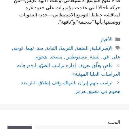
قد لا تكبح التوسع الاستيطاني. ونفت دانييلا فايس—من
حركة ناحالا التي عقدت مؤتمرات على حدود غزة
لمناقشة خطط التوسع الاستيطاني—جدية العقوبات
ووصفتها بأنها “سخيفة” و“تافهة”.
التصنيفات
الأخبار
الوسوم
الإسرائيلية
,
الضفة
,
الغربية
,
النيابة
,
بعد
,
تهما
,
توجه
,
على
,
في
,
لستة
,
مستوطنين
,
مسجد
,
هجوم
قاضٍ يعلّق تعريف إدارة ترامب الضيّق لـ«درجات
الدراسات العليا المهنية»
ترامب يتهم إيران بانتهاك وقف إطلاق النار بعد
هجوم في مضيق هرمز
البحث