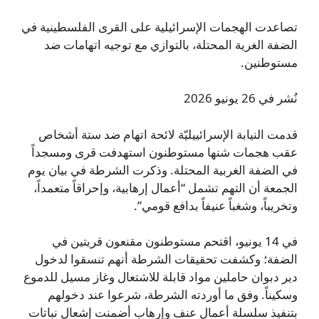
تصاعدت الهجمات الإسرائيلية على القرى الفلسطينية في
الضفة الغرية المحتلة، بالتوازي مع توجيه اتهامات ضد
مستوطنين.
نُشر في 26 يونيو 2026
قدمت النيابة الإسرائييليّة لائحة اتهام ضد ستة أشخاص
عقب هجمات شنها مستوطنون استهدفت قرى ومسجداً
في الضفة الغربية المحتلة. وذكرت الشرطة في بيان يوم
الجمعة أن التهم تشمل “أعمال إرهابية، وإحراقاً متعمداً،
وتخريباً، وشغباً عنيفاً بدافع قومي”.
في 14 يونيو، اقتحم مستوطنون مقنعون قريتين في
الضفة؛ وكشفت تحقيقات الشرطة أنهم تنسقوا لدخول
دير دبوان حاملين مواد قابلة للاشتعال وغاز مسيل للدموع
وسكيناً. وفق ما أوردته الشرطة، شرعوا عند دخولهم
بتنفيذ سلسلة أعمال عنف وإرهاب أضمنت إشعال نباتات