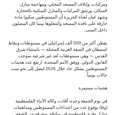
ومركبات، وإتلاف المسجد المحلي، ومهاجمة منازل
السكان، ورشق المركبات والمنازل السكنية بالحجارة.
وشهد عيان لقناة الجزيرة أن المستوطنين سكَبوا مادة
حارقة على نافذة المسجد وأشعلوها بينما كان المصلون
داخل المبنى.
يقطن أكثر من 500 ألف إسرائيلي في مستوطنات ونقاط
استيطان في الضفة الغربية المحتلة — باستثناء شرق
القدس — وهي مستوطنات تُعد غير شرعية بموجب
القانون الدولي. ووفق الأمم المتحدة، ارتفع عدد هجمات
المستوطنين بشكل حاد خلال 2026 ليصل إلى نحو ست
حالات يومياً.
هجمات مستمرة
في يوم الجمعة وحده، أفادت وكالة الأنباء الفلسطينية
(وفا) بوقوع عدد من اعتداءات المستوطنين ومداهمات
منازل وقرى فلسطينية في مناطق متفرقة من الضفة،