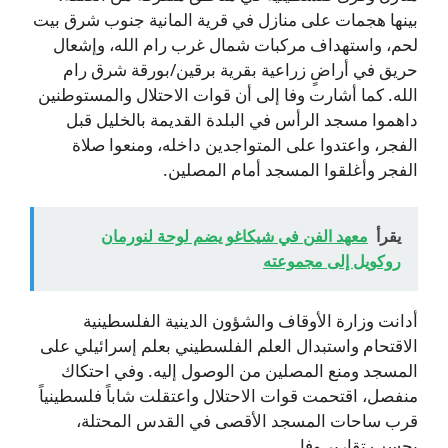
بينها هجمات على منازل في قرية المانية جنوب شرق بيت
لحم، واستهداف مركبات شمال غرب رام الله، وإشعال
حريق في أراضٍ زراعية بقرية برقين/بورقة شرق رام
الله. كما أشارت وفا إلى أن قوات الاحتلال والمستوطنين
داهموا مسجد الرأس في البلدة القديمة بالخليل قبل
الفجر، واعتدوا على المتواجدين داخله، ومنعوا صلاة
الفجر وأغلقوا المسجد أمام المصلين.
يقرأ
معهد الفن في شيكاغو يضم لوحة لنورمان
روكويل إلى مجموعته
أدانت وزارة الأوقاف والشؤون الدينية الفلسطينية
الاقتحام واستبدال العلم الفلسطيني بعلم إسرائيلي على
المسجد ومنع المصلين من الوصول إليه. وفي احتكاك
منفصل، اقتحمت قوات الاحتلال واعتقلت شاباً فلسطينياً
قرب ساحات المسجد الأقصى في القدس المحتلة،
بحسب تقارير وفا.