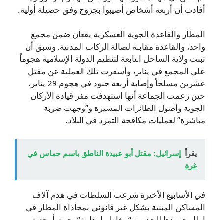
أفادت أن أربعة أشخاص أصيبوا بجروح وفق حصيلة أولية.
المطار والقاعدة الجوية العسكرية يقعان ضمن مجمع
واحد، والقاعدة مقابلة لصالة الركاب المدنية. وسبق أن
تبنت ولاية الساحل التابعة لتنظيم الدولة الإسلامية هجوماً
على المجمع في يناير، وأسفرت تلك العملية عن مقتل
عشرين مسلحاً وإصابة أربعة جنود في هجوم 29 يناير،
حين زعمت الجماعة أنها استهدفت مقر قيادة الأركان
الجوية وأصول الطائرات المسيرة و”وجهت ضربة
مباشرة” لعمليات مكافحة التمرد في البلاد.
يقرأ
إسرائيل: مقتل أبو عبيدة الناطق باسم حماس في
غزة
في الأسابيع الأخيرة شرعت السلطات في هدم آلاف
المساكن المبنية بشكل غير قانوني بمحاذاة المطار في
إطار جهودها للحد من “مخاطر إرهابية”، حيث أرجعت