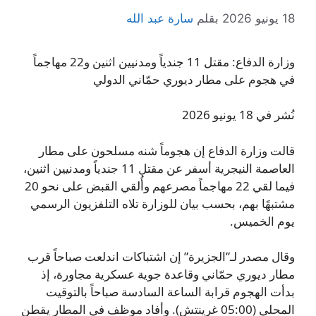
18 يونيو 2026
بقلم
سارة عبد الله
وزارة الدفاع: مقتل 11 جندياً ومدنيين اثنين و22 مهاجماً
في هجوم على مطار ديوري حمّاني الدولي
نُشر في 18 يونيو 2026
قالت وزارة الدفاع إن هجوماً شنه مسلحون على مطار
العاصمة النيجرية أسفر عن مقتل 11 جندياً ومدنيين اثنين،
فيما لقي 22 مهاجماً مصرعهم وأُلقي القبض على نحو 20
مشتبهًا بهم، بحسب بيان للوزارة تلاه التلفزيون الرسمي
يوم الخميس.
وقال مصدر لـ”الجزيرة” إن اشتباكات اندلعت صباحاً قرب
مطار ديوري حمّاني وقاعدة جوية عسكرية مجاورة، إذ
بدأت الهجوم قرابة الساعة السادسة صباحاً بالتوقيت
المحلي (05:00 غرينتش). وأفاد موظف في المطار يقطن