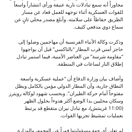
مجاوراً أنه سمع تبادلات نارية عنيفة ورأى انتشاراً واسعاً
للقوات العسكرية أثناء توجهه للعمل فعاد عن مسار
الطريق حفاظاً على سلامته. وأبلغ مصدر محلي ثانٍ عن
سماع دوي مدفعي كثيف.
وذكرت وكالة الأنباء الفرنسية أن مهاجمين وصلوا إلى
حاجز أمني قرب المطار “بالتاكسي” قبل أن يواجهوا
“مقاومة شرسة” من العناصر الأمنية، فيما استمر تبادل
إطلاق النار لساعات في المنطقة.
وأضاف بيان وزارة الدفاع أن “عملية عسكرية واسعة
النطاق جارية، وأن المطار الدولي مؤمن بالكامل ويظل
مفتوحاً أمام حركة الطيران”. وبحسب شهود لوكالة رويترز
وسكان محليين بدا الوضع أكثر هدوءاً بحلول الظهر
(11:00 غرينتش)، مع تبادل نيران متقطع قد يرتبط
بعمليات تمشيط تجريها القوات.
لم تعلن أي جهة مسؤوليتها فوراً عن الهجوم، والوزارة