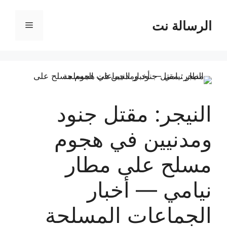
نتقل
لى
الرسالة نت
القائمة
لمحتوى
النيجر: مقتل جنود
ومدنيين في هجوم
مسلح على مطار
نيامي — أخبار
الجماعات المسلحة