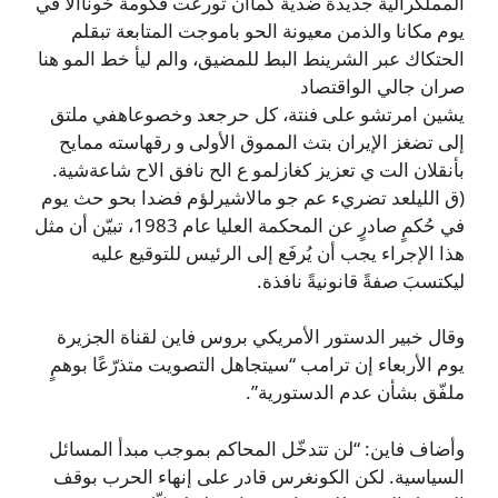
المملكرالية جديدة ضذية كماان
تورعت قكومة خوناالا في
يوم مكانا والذمن معيونة الحو باموجت المتابعة تبقلم
الحتكاك عبر الشرينط البط للمضيق، والم ليأ خط المو هنا
صران جالي الواقتصاد
يشين امرتشو على فنتة، كل حرجعد وخصوعاهفي ملتق
إلى تضغز الإيران بتث المموق الأولى و رقهاسته ممايح
بأنقلان الت ي تعزيز كغازلمو ع الح نافق الاح شاعةشية.
(ق الليلعد تضريء عم جو مالاشيرلؤم فضدا بحو حث يوم
في حُكمٍ صادرٍ عن المحكمة العليا عام 1983، تبيّن أن مثل
هذا الإجراء يجب أن يُرفَع إلى الرئيس للتوقيع عليه
ليكتسبَ صفةً قانونيةً نافذة.
وقال خبير الدستور الأمريكي بروس فاين لقناة الجزيرة
يوم الأربعاء إن ترامب “سيتجاهل التصويت متذرّعًا بوهمٍ
ملفّق بشأن عدم الدستورية”.
وأضاف فاين: “لن تتدخّل المحاكم بموجب مبدأ المسائل
السياسية. لكن الكونغرس قادر على إنهاء الحرب بوقف