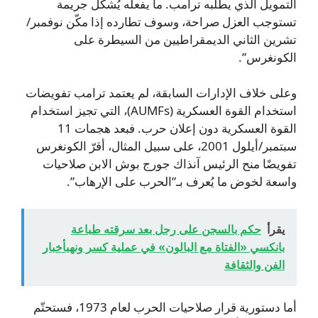
التمويل الذي يطلبه ترامب. ما يفعله يُشكّل جريمة
تستوجب العزل صراحة، وسوف تطارده إذا مكّن نوفمبر/
تشرين الثاني الديمقراطيين من السيطرة على
الكونغرس”.
وعلى خلاف الإدارات السابقة، لم يعتمد ترامب تفويضات
استخدام القوة العسكرية (AUMFs)، التي تجيز استخدام
القوة العسكرية دون إعلان حرب. فبعد هجمات 11
سبتمبر/أيلول 2001، على سبيل المثال، أقرّ الكونغرس
تفويضًا منح الرئيس آنذاك جورج بوش الابن صلاحيات
واسعة لخوض ما يُعرف بـ”الحرب على الإرهاب”.
يقرأ
حكم بالسجن على رجل بعد سرقته طباعة
بانكسي «الفتاة مع البالون» في عملية كسر ونهبأخبار
الفن والثقافة
أما دستورية قرار صلاحيات الحرب لعام 1973، فستحتّم