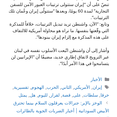
تنصّ على أن “إيران ستتولى ترتيبات العبور الآمن للسفن
التجارية” لمدة 60 يومًا، وبعدها “ستتولّى إيران وعُمان تلك
الترتيبات”.
وتابع: “الآن، واشنطن تريد تبديل الترتيبات، خلافاً للمذكرة
التي وقّعتها بنفسها. ما نراه هو محاولة أمريكية للالتفاف
على هذه المذكرة مع إلزام إيران ببنودها”.
وأشار إلى أن واشنطن اتّبعت الأسلوب نفسه في لبنان
عبر الترويج لاتفاق إطاري جديد، مضيفًا أن “الإيرانيين لن
يتسامحوا في هذا الأمر أبدًا”.
التصنيفات
الأخبار
الوسوم
إيران
,
الأمريكي
,
الثاني
,
الحرب
,
الهجوم
,
تفسيرية
,
خرقا
,
سلطات
,
على
,
قصة
,
لقرار
,
لليوم
,
هل
,
يمثل
الوخز بالإبر: جنرالات يعرقلون السلام بينما تحترق
الأبيض السودانية | أخبار الضربات الجوية بالطائرات