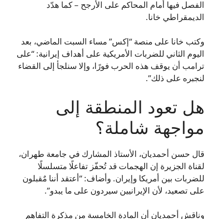
الفصل فيها أمام المحاكم على الأرجح – كما هدّد
الديمقراطي خانا.
وكتب خانا على منصة “إكس” مساء السبت الماضي، بعد
اليوم الثاني للضربات الأمريكية على أهداف إيرانية: “على
ترامب أن يوقف هذه الحرب فورًا، وإلا سنلجأ إلى القضاء
لنجبره على ذلك”.
هل تعود المنطقة إلى
مواجهة شاملة؟
قال حسن أحمديان، الأستاذ المشارك في جامعة طهران،
لقناة الجزيرة إن الهجمات قد تُحفّز تفاعلًا متسلسلًا
للضربات بين أمريكا وإيران. وأضاف: “أعتقد أننا مٌقبلون
على تصعيد، لأن الإيرانيين سيردون على ما يبدو”.
وناقش أحمديان أن المادة الخامسة من مذكرة التفاهم