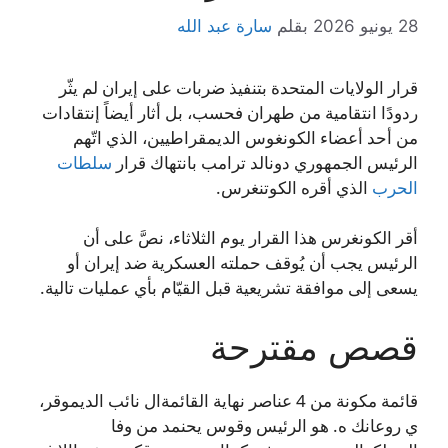
28 يونيو 2026
بقلم
سارة عبد الله
قرار الولايات المتحدة بتنفيذ ضربات على إيران لم يثّر
ردودًا انتقامية من طهران فحسب، بل أثار أيضاً إنتقادات
من أحد أعضاء الكونغوس الديمقراطيين، الذي اتّهم
الرئيس الجمهوري دونالد ترامب بانتهاك قرار
سلطات
الحرب
الذي أقره الكوتنغرس.
أقر الكونغرس هذا القرار يوم الثلاثاء، نصَّ على أن
الرئيس يجب أن يُوقف حملته العسكرية ضد إيران أو
يسعى إلى موافقة تشريعية قبل القيّام بأي عمليات تالية.
قصص مقترحة
قائمة مكونة من 4 عناصر نهاية القائمةال نائب الديموقر،
ي روعانك ه. هو الرئيس وقوس يحنمد من وفا