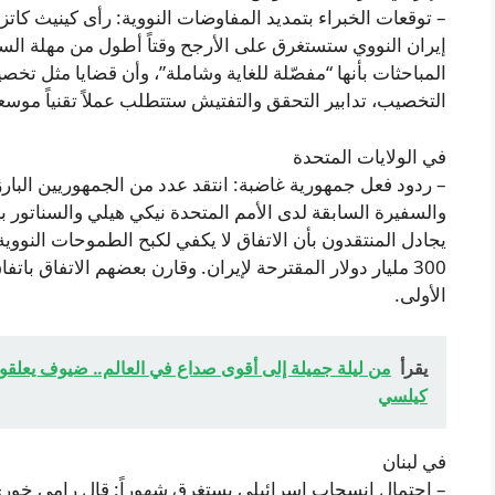
– توقعات الخبراء بتمديد المفاوضات النووية: رأى كينيث كا
إيران النووي ستستغرق على الأرجح وقتاً أطول من مهلة الست
المباحثات بأنها “مفصّلة للغاية وشاملة”، وأن قضايا مثل تخص
التخصيب، تدابير التحقق والتفتيش ستتطلب عملاً تقنياً موسعاً
في الولايات المتحدة
– ردود فعل جمهورية غاضبة: انتقد عدد من الجمهوريين البار
والسفيرة السابقة لدى الأمم المتحدة نيكي هيلي والسناتور ب
يجادل المنتقدون بأن الاتفاق لا يكفي لكبح الطموحات النووي
الأولى.
يقرأ
من ليلة جميلة إلى أقوى صداع في العالم.. ضيوف يعل
كيلسي
في لبنان
– احتمال انسحاب إسرائيلي يستغرق شهوراً: قال رامي خوري،