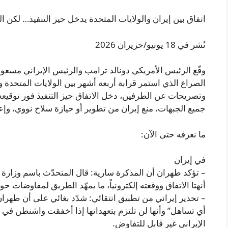
اتفاق بين إيران والولايات المتحدة يدخل حيز التنفيذ… لكن ا
نُشر في 18 يونيو/حزيران 2026
وقّع الرئيس الأمريكي دونالد ترامب والرئيس الإيراني مسعود ب
الصراع الذي استمر قرابة أربعة أشهر بين الولايات المتحدة
وتصريحات عن الطرفين، دخل الاتفاق حيز التنفيذ فور توقيعه
جميع الجبهات، منع إيران من تطوير أو حيازة سلاح نووي، وإ
ما نعرفه حتى الآن:
في إيران
– تؤكد طهران أن المذكرة سارية: قال المتحدّث باسم وزارة
أنهتا الاتفاق ووقعته إلكترونياً، ما يمهّد الطريق لمفاوضات حو
– تحذير إيراني من تطبيق انتقائي: شدّد بغائي على أن طهران
أي تساهل” وأنها لن تلتزم بتعهداتها إذا أخفقت واشنطن في أداء
الإيراني غير قابل للتفاوض.