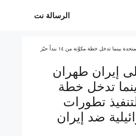
الرسالة نت
رب على إيران طهران
بينما تدخل خطة
اً حيّز التنفيذ تطورات
ئيلية ضد إيران