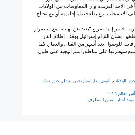
في الأمد القريب، وأن المفاوضات بين الولايات
ف الانسحاب، مع بقاء قضايا إقليمية أوسع تحتاج
 زينة خضر إن الصراع “بعيد عن نهايته” مع استمرار
قلقين بشأن التزام إسرائيل بوقف إطلاق النار،
بلة للوصول بعد أشهر من القتال والدمار. كما
توسيع سيطرتها على مناطق استراتيجية على طول
حدة
,
الولايات
,
اليوم
,
بندا
,
بينما
,
تحذر
,
تدخل
,
حيز
,
خطة
,
لعالم ٢٠٢٦
ويد أخبار اليمين المتطرف