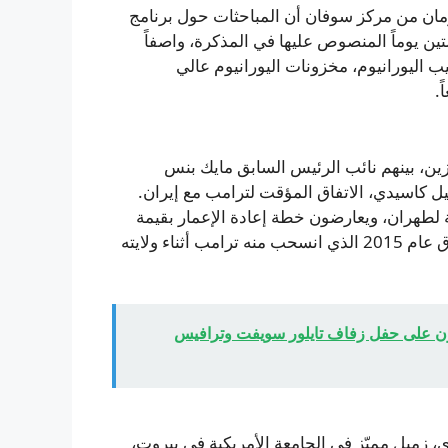
تزمان من مركز سوفان أن المباحثات حول برنامج
ين يوماً المنصوص عليها في المذكرة، واصفاً
يب اليورانيوم، مخزونات اليورانيوم عالي
.
زين، بينهم نائب الرئيس السابق مايك بنس
يل كاسيدي، الاتفاق المؤقت لترامب مع إيران.
ة لطهران، ويعارضون خطة إعادة الإعمار بقيمة
300 مليار دولار المقترحة لإيران. وقارن بعضهم الاتفاق باتفاق عام 2015 الذي انسحب منه ترامب أثناء ولايته
قون على حفل زفاف تايلور سويفت وترافيس
 زميل مميّز في الجامعة الأمريكية في بيروت،