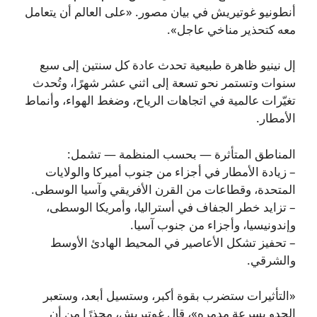
أنطونيو غوتيريش في بيان مصور. «على العالم أن يتعامل
معه كتحذير مناخي عاجل».
إل نينيو ظاهرة طبيعية تحدث عادة كل سنتين إلى سبع
سنوات وتستمر نحو تسعة إلى اثني عشر شهرًا، وتُحدث
تغيّرات عالمية في اتجاهات الرياح، وضغط الهواء، وأنماط
الأمطار.
المناطق المتأثرة — بحسب المنظمة — تشمل:
– زيادة الأمطار في أجزاء من جنوب أميركا والولايات
المتحدة، وقطاعات من القرن الأفريقي وآسيا الوسطى.
– تزايد خطر الجفاف في أستراليا، وأمريكا الوسطى،
وإندونيسيا، وأجزاء من جنوب آسيا.
– تحفيز تشكل الأعاصير في المحيط الهادئ الأوسط
والشرقي.
«التأثيرات ستضرب بقوة أكبر، وستسيل أبعد، وستعبر
الحدو بسرعة مدمره»، قال غوتيريش، محذرًا من أن