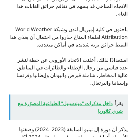
الاتجاه المناخي قد يسهم في تفاقم حرائق الغابات هذا
العام.
باحثون في كلية إمبريال لندن وشبكة World Weather
Attribution لعلماء المناخ حذروا من احتمال أن يغذي هذا
النمط حرائق برية شديدة في أماكن متعددة.
استعدادًا لذلك، أعلنت الاتحاد الأوروبي عن خطة لنشر
عدد قياسي من رجال الإطفاء والطائرات في المناطق
عالية المخاطر، شاملة قبرص واليونان وإيطاليا وفرنسا
وإسبانيا والبرتغال.
يقرأ
داخل مذكرات "ميندسبيل" الطباعية المصوّرة مع
شري كاثوريا
يذكر أن دورة إل نينيو السابقة (2023–2024) وصفتها
الأرصاد بأنها قوية، وساهمت في جعل عام 2024 أكثر