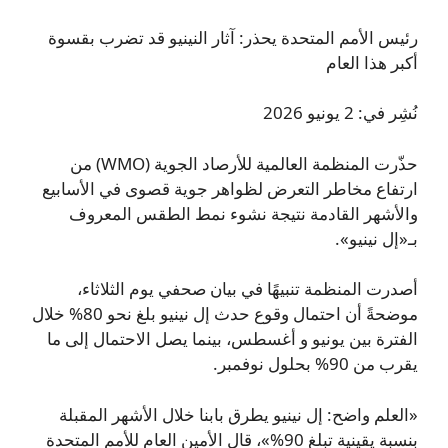
رئيس الأمم المتحدة يحذر: آثار النينيو قد تضرب بقسوة
أكبر هذا العام
نُشِر في: 2 يونيو 2026
حذّرت المنظمة العالمية للأرصاد الجوية (WMO) من
ارتفاع مخاطر التعرض لظواهر جوية قصوى في الأسابيع
والأشهر القادمة نتيجة نشوء نمط الطقس المعروف
بـ«إل نينيو».
أصدرت المنظمة تنبيهًا في بيان صحفي يوم الثلاثاء،
موضحةً أن احتمال وقوع حدث إل نينيو بلغ نحو 80% خلال
الفترة بين يونيو و أغسطس، بينما يصل الاحتمال إلى ما
يقرب من 90% بحلول نوفمبر.
«العلم واضح: إل نينيو يطرق بابنا خلال الأشهر المقبلة
بنسبة يقينية تبلغ 90%»، قال الأمين العام للأمم المتحدة