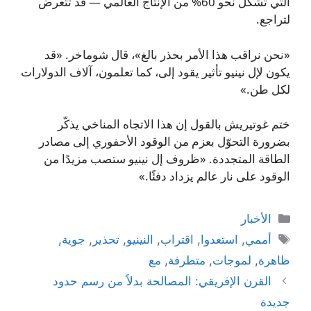
التي تشكل نحو 60% من الإنتاج العالمي — قد تتعرض
لتراجع.
«نحن نراقب هذا الأمر بحذر بالغ»، قال شوماخر. «قد
يكون لإل نينيو تأثير يقود إلى، كما تعلمون، آلاف الدولارات
لكل طن.»
ختم غوتيريش بالقول إن هذا الاتجاه المناخي يذكّر
بضرورة التحوّل بعزم من الوقود الأحفوري إلى مصادر
الطاقة المتجددة. «ظروف إل نينيو ستصب مزيدًا من
الوقود على نار عالم يزداد دفئًا.»
التصنيفات
الأخبار
الوسوم
أممي
,
استعدوا
,
اقتراب
,
النينيو
,
تحذير
,
جوية
,
ظاهرة
,
لموجات
,
متطرفة
,
مع
القرن الإفريقي: المصالحة بدلاً من رسم حدود
جديدة