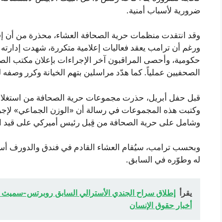
ضرورية لأسباب أمنية.
وقد انتقدت منظمات حرية الصحافة العشاء، محذرة من أن إق
ورغم أن ترامب يعقد فعاليات إعلامية متكررة، شهدت إدارته
حكومية، وأحصى المراقبون آخر الإجراءات بإعلان مكتب الص
الصحفيين عملياً. كما هدّد مراسلين بتهم الخيانة وكرر وصفه 
قبل حفل أبريل، حذرت مجموعات حرية الصحافة من استغلال
وكتبت هذه المجموعات في رسالة أن «الوزن الجماعي» لإجر
وشامل على حرية الصحافة من قِبل رئيس أميركي على قيد ا
وبحسب ترامب، سيُقام العشاء القادم في فندق والدورف أست
له وطوّره في السابق.
يقرأ
إطلاق سراح الجندي الأسترالي السابق روبرتس-سميث 
أخبار حقوق الإنسان