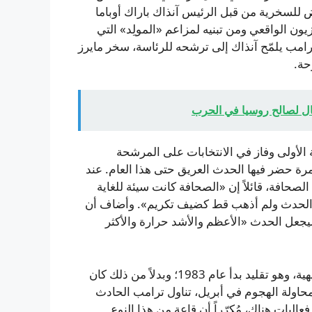
ترامب كضيف وتعرّض للسخرية من قبل الرئيس آنذاك باراك أوباما
ن الواقعي ومن تبنيه لمزاعم «المولِد» التي
ن ترامب يلمّح آنذاك إلى ترشحه للرئاسة، سخر مايرز
حة.
ة الناجحة الأولى وفاز في الانتخابات على المرشحة
 مرة حضر فيها الحدث العريق حتى هذا العام. عند
حافة، قائلاً إن «الصحافة كانت سيئة للغاية
طعت الحدث ولم أذهب قط كضيف تكريم». وأضاف أن
جعل الحدث «الأعظم والأشد حرارة والأكثر
يُذكر أن حفل هذا العام تميز بعدم وجود كوميديان كمادة ترفيهية، وهو تقليد بدأ عام 1983؛ وبدلاً من ذلك كان
محاولة الهجوم في أبريل، تناول ترامب الحادث
ليات هناك، مُكرّراً أن قاعة من هذا النوع