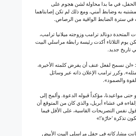
 الحفل، في ما بدا محاولة لشن هجوم على
لمشتبه به وضابط أمني، ومع ذلك لم تكن إصابتاهما
ت في سترة الضابط الواقية من الرصاص.
ت المتحدة دونالد ترامب وزوجته ميلانيا ترامب،
كن يوم الثلاثاء أكدت رئيسة رابطة مراسلي البيت
 تاريخ جديد.
 «لن نسمح لفعل عنف أن يفرض كلمته الأخيرة،
لذكرى الـ250 لأميركا وكل ما نمثله». وكرر ترامب الإعلان ذاته عبر وسائل
القوة والصمود».
و حتى مواعيدنا، مؤكداً قبوله الدعوة. وألمح إلى
لقاءه في عشاء أبريل، والذي كان من المتوقع أن
ول نفس التصريحات القاسية، على الأقل فيما
ون تذكرة ‘حارّة’!»
كانت مشاركاته في حفل مراسلي البيت الأبيض