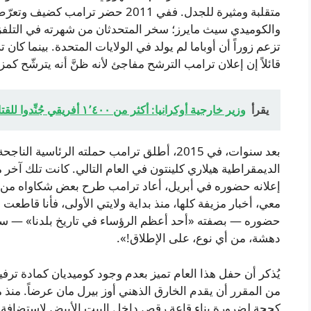
متقلبة ومثيرة للجدل. ففي 2011 حضر 
والكوميدي سيث مايرز؛ سخر المتحدثان من شهرته في التلفزيو
تزعم زوراً أن أوباما لم يولد في الولايات المتحدة. بينما كا
قائلاً إن إعلان ترامب الترشح مفاجئ لأنه ظنَّ أنه يترشّح كمز
يقرأ
وزير خارجية أوكرانيا: أكثر من ١٬٤٠٠ أفريقي جُنِّدوا للقتال لصالح روسيا في الحرب
بعد سنوات، في 2015، أطلق ترامب حملته الرئاسي
الديمقراطية هيلاري كلينتون في العام التالي. كانت تلك آخر
إعلانه حضوره في أبريل، أعاد ترامب طرح بعض شكاواه من الص
معي، أخبار مزيفة كلها، منذ بداية ولايتي الأولى، فأنا قا
حضوره — بصفته «أحد أعظم الرؤساء في تاريخ بلدنا» — سي
دهشة، من أي نوع، على الإطلاق!».
من المقرر أن يقدم الخارق الذهني أوز بيرل مان عرضاً. منذ 
كحجة لضرورة بناء قاعة رقص داخل البيت الأبيض لاستضافة فعا