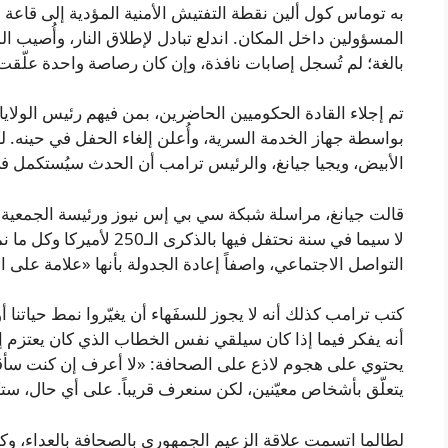
به توماس كول ألين نقطة التفتيش الأمنية المؤدية إلى قاعة
المسؤولين داخل المكان. اندلع تبادل لإطلاق النار، وأُصيب ا
بالغة؛ لم تُسجل إصابات نافذة، وإن كان رصاصة واحدة علّق
تم إجلاء القادة الحكوميين الحاضرين، بمن فيهم رئيس الولايا
بواسطة جهاز الخدمة السرية، وأُعلن إلغاء الحفل في حينه. ل
الأبيض، ويجيا جيانغ، والرئيس ترامب أن الحدث سيُستكمل في
قالت جيانغ، مراسلة شبكة سي بي إس نيوز ورئيسة الجمعية:
لا سيما في سنة نحتفل فيها با
التواصل الاجتماعي، واصفاً إعادة الجدولة بأنها «علامة على 
كتب ترامب كذلك أنه لا يجوز للسفَهاء أن يغيّروا نمط حياتنا أ
أنه يفكر فيما إذا كان سيلقي نفس الخطاب الذي كان يعتزم إ
يحتوي على هجوم لاذع على الصحافة: «لا أعرف إن كنت سأق
يتعلّق بأشخاص معيّنين، لكن سنعرف قريباً. على أي حال، ستك
لطالما اتسمت علاقة الزعيم الجمهوري بالصحافة بالعداء، و