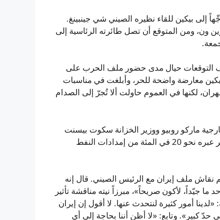
هاً إلى بيكين للقاء نظيره الصيني شي جينبينغ.
ن ون، ومن المتوقع أن تصل طائرته الرئاسية إلى
جمعة.
سقف التوقعات حيال مدى حضور ملف الحرب على
بكين معارضة واضحة للحر، وأبلغت في مناسبات
ن، لكنها في العموم حاولت ألا تُجرّ إلى الصدام
لخارجية ماركو روبيو ووزير الخزانة سكوت بيسنت
الصين لاستثمار نفوذها لإعادة فتح مضيق هرمز، الذي كان يمر عبره نحو 20 في المئة من إمدادات النفط
 نقاش ملف إيران مع الرئيس الصيني. قال إنه
ا جيّداً، لأكون صريحاً»، مبرزاً نيته مناقشة تأثير
لدينا أمور كثيرة لنتحدث عنها. لا أقول إن إيران
 حدّ كبير». وتابع: «لا أظن أننا بحاجة إلى أي