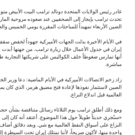
غادر رئيس الولايات المتحدة دونالد ترامب البيت الأبيض متوجِّ
تحدث ترامب بإيجاز إلى الصحفيين عند صعوده مروحية الماري
الصين الأربعاء تمهيداً للمباحثات المقررة يومي الخميس وال
في الأيام الأخيرة بذلت الجهات الأميركية جهوداً لخفض 
إيران في جدول الأعمال خلال زيارة ترامب. من جهتها أبدت 
أنها تمارس ضغوطاً خلف الكواليس على شريكتها التجارية طهرا
مباشرة.
زاد زخم الاتصالات الأميركية في الأيام الماضية: دعا وزير ا
العالمية قبل اندلاع النزاع.
ومع ذلك أطلق ترامب يوم الثلاثاء رسائل متناقضة بشأن حجم
«سنُجري حديثاً طويلاً حول هذا الموضوع. أعتقد أنه كان إلى حد م
النزاع على أسواق النفط العالمية مع شي. وبعد دقائق أضاف: «
واحدة منها، لأكون صريحاً، لأننا نمتلك إيران تحت السيطرة إلى