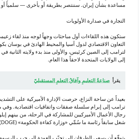
مساعدة بشأن إيران. سننتصر بطريقة أو بأخرى — سلمياً أو ب
التجارة في صدارة الأولويات
ستكون هذه اللقاءات أول مباحثات وجهاً لوجه منذ لقاء زعي
إلى الولايات المتحدة لاحقاً هذا العام.
يقرأ
صناعةُ التعليمِ وآفاقُ التعلمِ المستقبليّ
بعيداً عن ساحة النزاع، حرصت الإدارة الأميركية على التشد
ترامب إلى إبرام سلسلة صفقات واتفاقيات اقتصادية. وفي م
رجال الأعمال الأميركيين للمشاركة في الرحلة، من بينهم إي
شغل سابقاً رئاسة ما سُمِّي «وزارة كفاءة الحكومة» (DOGE) — وتيم كوك المدير التنفيذي لأبل.
يتوقّع أن يسعى الطرفان إلى تجنّب العودة إلى حرب الرسوم ا