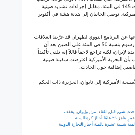
السابقة، والتي شهدت فرضه رسوماً على السلع الصينية بلغت 145 في المئة، مقابل إجراءات تشديد صينية
ميركية. توصل الجانبان إلى هدنة هشة في أكتوبر
عها عن البرنامج النووي لطهران قد عرّضا العلاقات
لخطر الانزلاق مجدداً. في الشهر الماضي هدد ترامب بفرض رسوم بنسبة 50 في المئة على الصين بعد أن
يران، لكنه تراجع لاحقاً قائلاً إنه تلقى تأكيداً
 بأن البحرية الأميركية اعترضت سفينة صينية
اصيل إضافية حول الحادث.
حة الأميركية إلى تايوان، الجزيرة ذات الحكم
حدة
,
شي
,
قبل
,
للقاء
,
من
,
وإيران
,
يخفف
رُ كرةِ السلة
ة بنسبة عشرة بالمئة أخبار التجارة الدولية