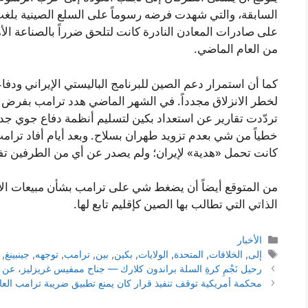
على صادرات المعادن النادرة كانت لتلحق ضرراً بالصناعة الأ
من العام الماضي.
كما أن استمرار دعم الصين للبرنامج الباليستي الإيراني ودفا
تردّدت تقارير عن استعداد بكين لتسليم أنظمة دفاع جوي جديدة لإ
خطياً من شي بعدم تزويد طهران بسلاح. وبعد أيام أفاد ترامب
كانت تحمل «هدية» لإيران؛ ولم يصدر عن أي من الطرفين تف
من المتوقع أيضاً أن يضغط شي على ترامب بشأن مبيعات الأسل
الذاتي التي تطالب بها الصين كإقليم تابع لها.
التصنيفات
الأخبار
الوسوم
إلى
,
الخلافات
,
المتحدة
,
الولايات
,
بكين
,
بين
,
ترامب
,
توجهه
,
جينبينغ
,
رحيل نَجْمِ كرةِ السلة براندون كلارك — جناح ممفيس غريزليز، عن عمرٍ يناهز ٢٩ عامًا أخبا
محكمة أمريكية توقف تنفيذ قرار كان يمنع تطبيق ضريبة ترامب العالمي