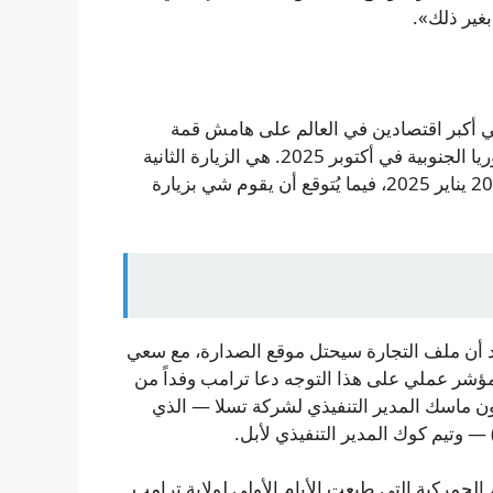
غير ذلك».
مي أكبر اقتصادين في العالم على هامش قمة
التعاون الاقتصادي لدول آسيا والمحيط الهادئ في بوسان بكوريا الجنوبية في أكتوبر 2025. هي الزيارة الثانية
لترامب إلى الصين كرئيس، والأولى منذ بدء ولايته الثانية في 20 يناير 2025، فيما يُتوقع أن يقوم شي بزيارة
يد أن ملف التجارة سيحتل موقع الصدارة، مع سعي
ؤشر عملي على هذا التوجه دعا ترامب وفداً من
لون ماسك المدير التنفيذي لشركة تسلا — الذي
لجمركية التي طبعت الأيام الأولى لولاية ترامب