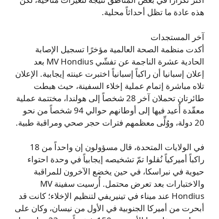
هذه عادة ما تظل أحداثاً محلية.
آخر المستجدات
أكدت منظمة الصحة العالمية مؤخرًا تسجيل الإصابة
الحادية عشرة الناجمة عن تفشّي MV Hondius بعد
إعلان إسبانيا أن راكباً إسبانياً اختبرت عينته إيجابية. الإعلان
تلاه مباشرة إتمام عملية إخلاء السفينة، حيث هبطت
طائرتان تحملان آخر 28 شخصاً إلى هولندا، مختتمة عملية
معقّدة أُعيد فيها إلى أوطانهم حوالي 94 شخصاً من نحو
20 دولة، ووُلِّى معظمهم فترات حجر صحي ومراقبة طبية.
في الولايات المتحدة، قال مسؤولون إن واحداً من 18
راكباً أميركياً نُقلوا تمّ تشخيصه إيجابياً في وحدة احتواء
حيوية في نبراسكا، في حين يخضع الآخرون للمراقبة
والاختبارات بعد تعرض محتمل. أُرسيت سفينة MV
Hondius عند ميناء في تينيريفي لتنظيم الإخلاء؛ كانت قد
أبحرت من أميركا الجنوبية في الأول من نيسان، وكان على