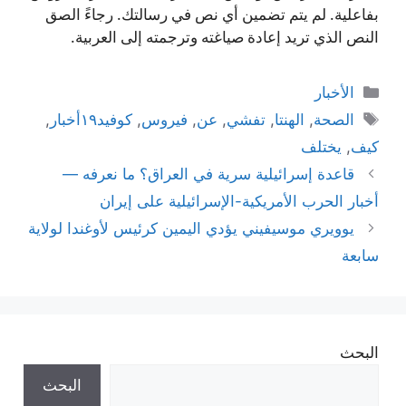
بفاعلية. لم يتم تضمين أي نص في رسالتك. رجاءً الصق
النص الذي تريد إعادة صياغته وترجمته إلى العربية.
التصنيفات
الأخبار
الوسوم
الصحة
,
الهنتا
,
تفشي
,
عن
,
فيروس
,
كوفيد١٩أخبار
,
كيف
,
يختلف
قاعدة إسرائيلية سرية في العراق؟ ما نعرفه —
أخبار الحرب الأمريكية-الإسرائيلية على إيران
يوويري موسيفيني يؤدي اليمين كرئيس لأوغندا لولاية
سابعة
البحث
البحث