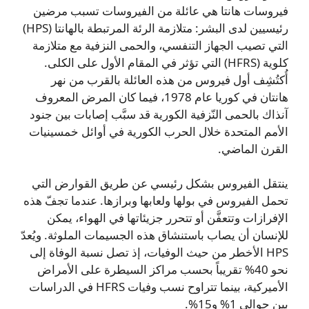
فيروسات هانتا هي عائلة من الفيروسات تسبب مرضين
رئيسيين لدى البشر: متلازمة الرئة المرتبطة بالهانتا (HPS)
التي تصيب الجهاز التنفسي، والحمى النزفية مع متلازمة
كلوية (HFRS) التي تؤثر في المقام الأول على الكلى.
أُكتُشِف أول فيروس من هذه العائلة بالقرب من نهر
هانتان في كوريا عام 1978، فيما كان المرض المعروف
آنذاك بالحمى النّزفية الكورية قد سبَّب إصابات بين جنود
الأمم المتحدة خلال الحرب الكورية في أوائل خمسينيات
القرن الماضي.
ينتقل الفيروس بشكل رئيسي عن طريق القوارض التي
تحمل الفيروس في بولها ولعابها وبرازها. عندما تجفّ هذه
الإفرازات وتتعفَّن أو تتحرر جزيئاتها في الهواء، يمكن
للإنسان أن يصاب باستنشاق هذه الجسيمات الملوثة. ويُعدّ
HPS الأخطر من حيث الوفيات، إذ تصل نسبة الوفاة إلى
نحو 40% تقريباً بحسب مراكز السيطرة على الأمراض
الأميركية، بينما تتراوح نسب وفيات HFRS في الدراسات
بين حوالي 1% و15%.