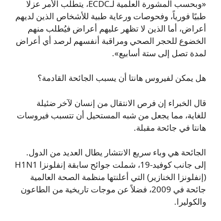
«وبحسب المشورة العلمية لـECDC، يتطلب الأمر عزلًا
طبيًا فورياً، وفحوصات ورعاية طبية للأشخاص الذين لديهم
أعراض، أما الذين لا تظهر عليهم أعراض فيُطلب منهم
الخضوع للحجر الصحي ومراقبة أنفسهم لرصد أي أعراض
لمدة تصل إلى ستة أسابيع».
هل يمكن لفيروس هانتا أن يسبب الجائحة القادمة؟
قال الخبراء إن فرص الانتقال من إنسان لآخر ضئيلة
للغاية، مما يجعل من شبه المستحيل أن تتسبب فيروسات
هانتا في جائحة مقبلة.
الجائحة هي وباء سريع الانتشار يطال العديد من الدول.
إلى جانب كوفيد‑19، شملت جوائح سابقة إنفلونزا H1N1
(إنفلونزا الخنازير) التي أعلنتها منظمة الصحة العالمية
جائحة في 2009، فضلاً عن موجات تاريخية من الطاعون
والكوليرا.