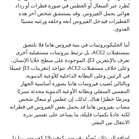
تُطرد عبر السعال أو العطس في صورة قطرات أو رذاذ
هوائي يحمل الفيروس. وقد يستنشق شخص آخر هذه
القطيرات فيدخل الفيروس أنفه وحلقه ورئتيه مسببًا
العدوى.
أما الجليكوبروتينات في بنية فيروس هانتا فلا تلتصق
بمستقبلات ACE2، بل ترتبط ببروتينات مستقبلية أخرى
تعرف بالإنتغرين β3، الموجودة على سطح خلايا الإنسان.
وعلى خلاف مستقبلات ACE2، تتواجد إنتغرينات β3 عميقًا
في الرئتين وعلى البطانة الداخلية للأوعية الدموية،
وبالتالي تُصيب فيروسات هانتا بصورة أساسية الجهاز
التنفسي السفلي وبطانة الأوعية الدموية محدثة تسربًا
ومرضًا خطيرًا هناك. لذلك، إن عطس أو سعال شخص
مصاب بفيروس هانتا قد يحمل بعض الفيروس في قطراته
لكنه عادةً بكميات قليلة، ما يساعد على تفسير ندرة
الانتقال بين البشر.
إضافة إلى ذلك، يُصنَّف فيروس كوفيد‑19 كفيروس رنا ذا