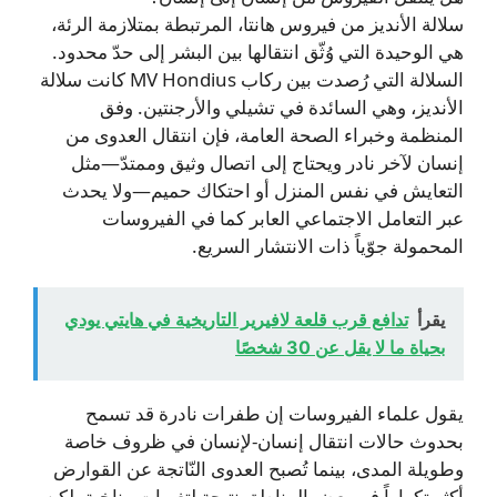
سلالة الأنديز من فيروس هانتا، المرتبطة بمتلازمة الرئة،
هي الوحيدة التي وُثّق انتقالها بين البشر إلى حدّ محدود.
السلالة التي رُصدت بين ركاب MV Hondius كانت سلالة
الأنديز، وهي السائدة في تشيلي والأرجنتين. وفق
المنظمة وخبراء الصحة العامة، فإن انتقال العدوى من
إنسان لآخر نادر ويحتاج إلى اتصال وثيق وممتدّ—مثل
التعايش في نفس المنزل أو احتكاك حميم—ولا يحدث
عبر التعامل الاجتماعي العابر كما في الفيروسات
المحمولة جوّياً ذات الانتشار السريع.
يقرأ
تدافع قرب قلعة لافيرير التاريخية في هايتي يودي
بحياة ما لا يقل عن 30 شخصًا
يقول علماء الفيروسات إن طفرات نادرة قد تسمح
بحدوث حالات انتقال إنسان‑لإنسان في ظروف خاصة
وطويلة المدى، بينما تُصبح العدوى النّاتجة عن القوارض
أكثر تكراراً في بعض المناطق نتيجة لتغيرات مناخية، لكن