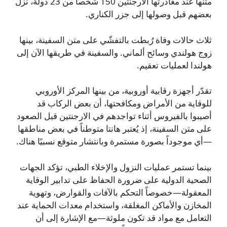
متنها عند مغادرتها الأرجنتين 150 شخصاً من 23 دولة، نزل
بعضهم قبل وصولها إلى جزر الكناري.
ثلاث حالات وفاة رُبطت بالتفشّي على متن السفينة، بينها
زوج هولندي وسائح ألماني. والسفينة في طريقها الآن إلى
هولندا لعمليات تعقيم.
تقدّر أجهزة رقابية أوروبية، من بينها المركز الأوروبي
للوقاية من الأمراض ومكافحتها، أن بعض الركاب قد
أصيبوا بالفيروس أثناء تواجدهم في الارجنتين قبل الصعود
على متن السفينة، إذ يُعتبر هانتا متوطناً في بعض مناطقها
—أي موجوداً بصورة مستمرة وبانتشار متوقع نسبيًا هناك.
بينما تستمر عمليات النزول والإخلاء الطبي، تؤكد الجهات
الصحية الدولية على ضرورة الحفاظ على تدابير الوقاية
المعقولة—خصوصاً التحكم بالآفات والقوارض، وتهوية
المخازن والأماكن المغلقة، واستخدام معدات الحماية عند
التعامل مع مواد قد تكون ملوثة—مع الإشارة إلى أن