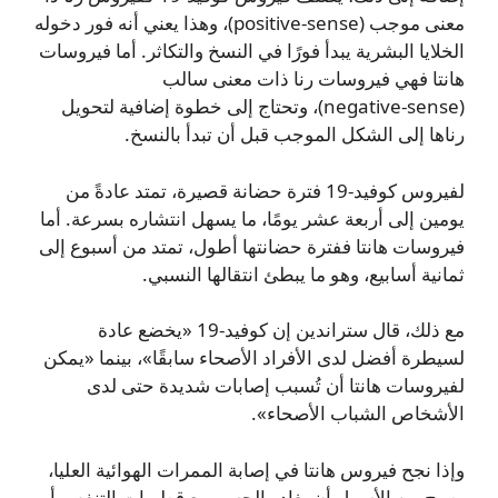
معنى موجب (positive‑sense)، وهذا يعني أنه فور دخوله
الخلايا البشرية يبدأ فورًا في النسخ والتكاثر. أما فيروسات
هانتا فهي فيروسات رنا ذات معنى سالب
(negative‑sense)، وتحتاج إلى خطوة إضافية لتحويل
رناها إلى الشكل الموجب قبل أن تبدأ بالنسخ.
لفيروس كوفيد‑19 فترة حضانة قصيرة، تمتد عادةً من
يومين إلى أربعة عشر يومًا، ما يسهل انتشاره بسرعة. أما
فيروسات هانتا ففترة حضانتها أطول، تمتد من أسبوع إلى
ثمانية أسابيع، وهو ما يبطئ انتقالها النسبي.
مع ذلك، قال ستراندين إن كوفيد‑19 «يخضع عادة
لسيطرة أفضل لدى الأفراد الأصحاء سابقًا»، بينما «يمكن
لفيروسات هانتا أن تُسبب إصابات شديدة حتى لدى
الأشخاص الشباب الأصحاء».
وإذا نجح فيروس هانتا في إصابة الممرات الهوائية العليا،
يصبح من الأسهل أن يغادر الجسم مع قطيرات التنفس أو