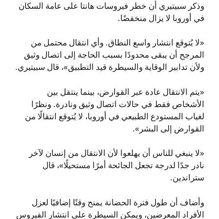
وذكر سبيتيري أن خطر فيروسات هانتا على عامة السكان
في أوروبا لا يزال منخفضًا.
«لا يُتوقع انتشار واسع النطاق. وأي انتقال محتمل من
المرجح أن يبقى محدودًا بسبب الحاجة إلى اتصال وثيق
ولأن تدابير الوقاية والسيطرة قيد التطبيق»، قال سبيتيري.
«يتم الانتقال عادة عبر القوارض، بينما ينتقل بين
الأشخاص فقط في حالات اتصال وثيق ونادرة. ونظرًا
لغياب المستودع الطبيعي في أوروبا، لا يُتوقع انتقالًا من
القوارض إلى البشر».
«لا ينبغي للناس أن يهلعوا لأن الانتقال من إنسان لآخر
نادر جدًا لدرجة تجعل الجائحة أمرًا مستحيلًا»، قال
ستراندين.
وأضاف أن طول فترة الحضانة يمنح وقتًا إضافيًا لعزل
الأفراد المعرضين، ويمكن السيطرة على انتشار الفيروس