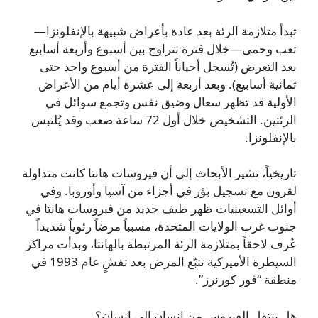
تبدأ متلازمة الرئة بعد عادة بأعراض شبيهة بالإنفلونزا—
تعب وحمى—خلال فترة تتراوح بين أسبوع وأربعة أسابيع
بعد التعرض (تُسجل أحياناً الفترة من أسبوع واحد حتى
ثمانية أسابيع). وبعد أربعة إلى عشرة أيام من الأعراض
الأولية قد تظهر سعال وضيق نفس وتجمع سوائل في
الرئتين. التشخيص خلال أول 72 ساعة صعب وقد يُلتبس
بالإنفلونزا.
تاريخياً، تشير الأبحاث إلى أن فيروسات هانتا كانت متداولة
لقرون مع تسجيل بؤر في أجزاء من آسيا وأوروبا. وفي
أوائل التسعينيات ظهر طيف جديد من فيروسات هانتا في
جنوب غرب الولايات المتحدة، مسبباً مرضاً رئوياً شديداً
عُرف لاحقاً بمتلازمة الرئة المرتبطة بالهانتا، وبدأت مراكز
السيطرة الأميركية تتبّع المرض بعد تفشٍ عام 1993 في
منطقة “فور كورنرز”.
هل ينتقل الفيروس من إنسان إلى إنسان؟