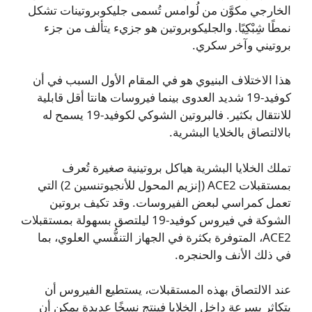
الخارجي مكوَّن من لُوامس تُسمى جليكوبروتينات تشكل
نمطًا شِبْكِيًا. والجليكوبروتين هو جزيء يتألف من جزء
بروتيني وآخر سكري.
هذا الاختلاف البنيوي هو في المقام الأول السبب في أن
كوفيد‑19 شديد العدوى بينما فيروسات هانتا أقل قابلية
للانتقال بكثير. فالبروتين الشوكي لكوفيد‑19 يسمح له
بالالتصاق بالخلايا البشرية.
تملك الخلايا البشرية هياكل بروتينية صغيرة تُعرف
بمستقبلات ACE2 (إنزيم المحول للأنجيوتنسين 2) التي
تعمل كمراسي لبعض الفيروسات. وقد تكيف بروتين
الشوكة في فيروس كوفيد‑19 ليلتصق بسهولة بمستقبلات
ACE2، المتوفرة بكثرة في الجهاز التنفُّسي العلوي، بما
في ذلك الأنف والحنجره.
عند الالتصاق بهذه المستقبلات، يستطيع الفيروس أن
يتكاثر بسرعة داخل الخلايا فينتج نسخًا عديدة يمكن أن