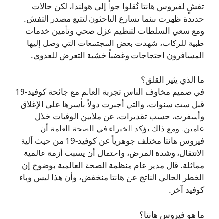
تفشٍ لفيروس هانتا نُقلوا جواً إلى هولندا، لكن حالات
جديدة ظهرت بينما يسارع الباحثون لتتبع مصدر التفش.
ومع سعي السلطات لتنظيم عزل صحي وتأمين خدمات
طبية للركاب، شهدت بعض المجتمعات التي وصل إليها
المسافرون احتجاجات وغضباً خشية التعرض للعدوى.
ما الذي يثير القلق؟
في صميم مخاوف الناس تجربة العالم مع جائحة كوفيد‑19
قبل ست سنوات، والتي أجبرت دولاً بأسرها على الإغلاق
وأسفرت، حسب تقديرات، عن ملايين الوفيات خلال
عامين. ومع ذلك يؤكد الخبراء في الصحة العامة أن
فيروس هانتا مختلف جوهرياً عن كوفيد‑19 من حيث آلية
الانتقال، وشدة المرض، واحتمال أن يسبب أزمة عالمية
مماثلة. قال مدير عام منظمة الصحة العالمية بوضوح إن
الخطر الحالي الناتج عن هانتا منخفض، وأن هذا ليس وباء
كوفيد آخر.
ما هو فيروس هانتا؟