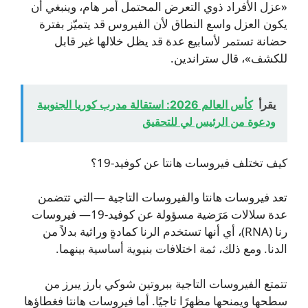
«عزل الأفراد ذوي التعرض المحتمل أمر هام، وينبغي أن
يكون العزل واسع النطاق لأن الفيروس قد يتميّز بفترة
حضانة تستمر لأسابيع عدة قد يظل خلالها غير قابل
للكشف»، قال ستراندين.
يقرأ
كأس العالم 2026: استقالة مدرب كوريا الجنوبية
ودعوة من الرئيس لي للتحقيق
كيف تختلف فيروسات هانتا عن كوفيد‑19؟
تعد فيروسات هانتا والفيروسات التاجية —التي تتضمن
عدة سلالات مَرَضية مسؤولة عن كوفيد‑19— فيروسات
رنا (RNA)، أي أنها تستخدم الرنا كمادةٍ وراثية بدلاً من
الدنا. ومع ذلك، ثمة اختلافات بنيوية أساسية بينهما.
تتمتع الفيروسات التاجية ببروتين شوكي بارز يبرز من
سطحها ويمنحها مظهرًا تاجيًا. أما فيروسات هانتا فغطاؤها