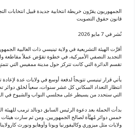
الجمهوريون يقرّون خريطة انتخابية جديدة قبيل انتخابات الت
قانون حقوق التصويت
نُشر في 7 مايو 2026
أقرَّت الهيئة التشريعية في ولاية تينيسي ذات الغالبية الجم
التجديد النصفي الأميركية، في خطوة تقوّض عملاً مقاطعة وا
تقسم الدائرة التي كانت تتركز حول مدينة ممفيس التي تتمتع 
يأتي قرار تينيسي تتويجاً لدفعة أوسع في ولايات عدة لإعادة تر
انتظار التعداد السكاني كل عشر سنوات، سعياً لخلق دوائر ت
التي ستحدد من يسيطر على مجلسي النواب والشيوخ في الول
بدأت الحملة بعد دعوة الرئيس السابق دونالد ترمب للهيئة 
خمس دوائر مُهيَّأة لصالح الجمهوريين. ومن ثم سارت هيئا
ولايات مثل ميزوري وكاليفورنيا ويوتا وأوهايو ونورث كارولاينا 