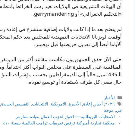
أن الهيئات التشريعية في الولايات تعيد رسم الخرائط بانتظا
«التحكيم الجغرافي» أو gerrymandering.
لم يتضح بعد ما إذا كانت ولايات إضافية ستشرع في إعادة رس
أوقفت لويزيانا الانتخابات التمهيدية للمجلس بعد حكم المحكمة
ألاباما أيضاً إلى تعديل خريطتها قبل نوفمبر.
حتى الآن حقق الجمهوريون مكاسب مقاعد أكثر من الديمقراط
المنافسة على السيطرة على مجلس النواب أكثر احتداماً. ومع 
الـ435 تميل حالياً إلى الديمقراطيين بحسب مؤشرات التنب
حال سعى كل طرف لاستعادة أو توسيع نفوذه.
التصنيفات
الأخبار
الوسوم
٢٠٢٦
,
أخبار
,
إعادة
,
الأخيرة
,
الأمريكية
,
الانتخابات
,
التقسيم
,
الجديدة
,
في
,
موجة
الانتخابات البريطانية — اختبار لحزب العمال بقيادة ستارمر
محكمة تجارية أميركية ترفض تعريفات ترامب العالمية بنسبة ١٠٪