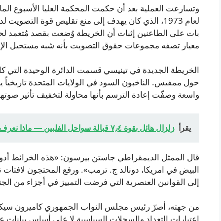
وتسارعت العملية بعد أن حكمت المحكمة العليا الأسبوع الم
لعام 1973، الذي كان يهدف إلى منع تقليص قوة التصوي
بات على الطاعنين إثبات أن الخريطة وُضعت بقصد مُتعمد لح
معيار تصفه مجموعات حقوق التصويت بأنه شبه مستحيل الإيف
الخريطة الجديدة في تينيسي قسمت الدائرة الوحيدة التي ك
حول ممفيس. الناخبون السود في الولايات المتحدة تاريخياً
واسعة وصفّت إعادة الترسم بأنها محاولة لتخفيف تأثير صوتهم
يقرأ
زلزال هائل بقوة ٧٫٤ قبالة سواحل الفلبين — ماذا نعرف حتى الآن؟ أخبار التسونامي
قال الممثل الديمقراطي جاستن بيرسون: «هذه الخرائط أدوا
البيض في امريكا، دونالد ج. ترمب». ورفع المحتجون لافتات 
إلى القوانين العنصرية التي فرضت التمييز في أجزاء من الج
من جهته، أصرّ رئيس مجلس النواب الجمهوري كاميرون سيكست
اعتبارات التعداد والسجلات السياسية لا على أساس بيانات ع