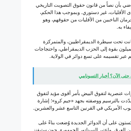
اضي بأن نصاً من قانون حقوق التصويت التاريخي
ت لدى الأقليات، غير دستوري. وبموجب هذا الحكم،
رمان الناخبين من الأقليات من حقوقهم، وهو
اء به.
انت تحت سيطرة الديمقراطيين، والمتمركزة
 يميلون بقوة إلى الحزب الديمقراطي، واحتجاجات
 عبر تقسيمه على تسع دوائر في الولاية.
ت عنصرية لتفوق البيض بأمر أقوى مؤيد لتفوق
ندّدت بالترسيم ووصفته بجهد «جيم كرو»؛ إشارة
نوب الأمريكي في القرنين التاسع عشر والعشرين.
ون على أن الدوائر الجديدة وُضعت بناءً على
ن العرق. واعتبر السيناتور الجمهوري جون ستيفنز