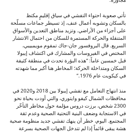
تأتي صعوبة احتواء التفشي في سياق إقليمٍ مكتظ
بالسكان وتشوبه أعمال عنف، إذ تسيطر جماعات مسلّحة
على أجزاء من الأراضي. وتزيد مناطق التعدين والأسواق
المتنقلة والحركة المستمرة للسكان من احتمال الانتشار
السريع. قال البروفسور جان-جاك تمفوم مويمبيبي،
المختص في الفيروسات والمشارك في اكتشاف إيبولا
قبل خمسين عاماً: “هذه البؤرة تحدث في منطقة كثيفة
السكان ومتداخلة الحركة؛ المخاطر هنا أكبر مما شهدته
في كيكويت عام 1976.”
منذ انتهاج التعامل مع تفشي إيبولا بين 2018 و2020 في
محافظات الشمال كيفو وايتوري، والتي أودت بحياة نحو
2300 شخص، برزت دروس مؤلمة حول مخاطر التأخّر
في الاستجابة وضعف البنية التحتية الصحية وعدم ثقة
المجتمع. اليوم، خطر أن ينهك تفشي جديد منظومة صحية
هشة يبقى قائماً إذا لم تتدخل الجهات الصحية بسرعة