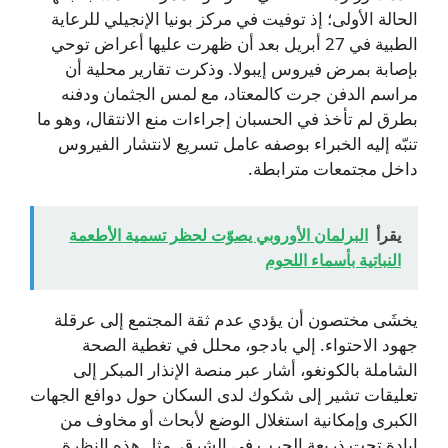
الحالة الأولى؛ إذ توفيت في مركز بونيا الإنجيلي للرعاية
الطبية في 27 أبريل بعد أن ظهرت عليها أعراض توحي
بإصابة بمرض فيروس إيبولا. وذكرت تقارير محلية أن
مراسم الدفن جرت كالمعتاد، مع لمس الجثمان ودفنه
بطرق لم تأخذ في الحسبان إجراءات منع الانتقال، وهو ما
تنبّه إليه الخبراء بوصفه عامل تسريع لانتشار الفيروس
داخل مجتمعات مترابطة.
يقرأ
البرلمان الأوروبي يصوّت لحظر تسمية الأطعمة
النباتية بأسماء اللحوم
يخشَى مختصون أن يؤدي عدم ثقة المجتمع إلى عرقلة
جهود الاحتواء. إلي بادجو، محلل في تغطية الصحة
الشاملة بالكونغو، أشار عبر منصة الإنذار المبكر إلى
تعليقات تشير إلى شكوك لدى السكان حول دوافع الجهات
الكبرى وإمكانية استغلال الوضع لأبحاث أو مخاوف من
إبادة تحت ذريعة الحرب في الشرق. مثل هذه النظرة