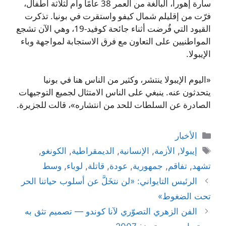
سارة إهورا، البالغة من العمر 38 عامًا وأم لثلاثة أطفال،
فرّت من إقليلم شمال كيفو واستقرت في بونيا. تذكرت
القيود التي فُرضت أثناء جائحة كوفيد-19، وهي الآن تشجع
المواطنيين على التعاون مع فرق الاستجابة لمواجهة وباء
الإيبولا.
«اليوم الإيبولا ينتشر، وكثير من الناس هنا في بونيا
يتحدثون عنه. ينبغي على الناس الامتثال لجميع التوجيهات
الصادرة عن السلطات للحد من انتشاره»، قالت للجزيرة.
التصنيفات
الأخبار
الوسوم
إيبولا
,
الأزمة
,
الإنسانية
,
الديمقراطية
,
الكونغو
,
تشهد
,
تفاقم
,
جمهورية
,
عودة
,
قاتلة
,
لوباء
,
وسط
الرئيس التايواني: «لن نتخَلَّ عن أسلوب حياتنا الحر
تحت الضغوط»
الفن الزهري التصوّري لآنا كوندو — تصميم تثق به