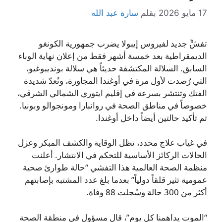
17 مايو 2026
بقلم
سارة عبد الله
تفشٍّ جديد لفيروس إيبولا يضرب جمهورية الكونغو
الديمقراطية بعد خمسة أشهر فقط من إعلان نهاية الوباء
السابق. السلالة المكتشفة حديثاً هي سلالة بونديبوغيو،
التي رُصدت لأول مرة في أوغندا المجاورة، وتُعدّ شديدة
الفتك وتنتشر بسرعة في إقليم ايتوري الشمالي الشرقي،
خصوصاً في مناطق الصحة في روانبارا ومونجوالو وبونيا.
تم تأكيد حالتين أيضاً داخل أوغندا.
في غياب علاج محدد، تظل الوقاية والكشف المبكر وعزل
الحالات الركائز الأساسية للتحكم في الانتشار. أعلنت
منظمة الصحة العالمية هذا التفشي “حالة طوارئ صحية
عمومية تثير قلقاً دولياً” بعدما بلغ عدد المشتبه بإصابتهم
أكثر من 300 حالة وسُجلت 88 وفاة.
“الموت يداهمنا كل يوم”، قال مسؤول في منطقة الصحة