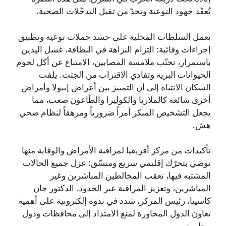
تُعقّد جهود التوعية وتحدّ من تقبل التدخّلات الصحية.
تعمل السلطات المحلية على حشد حملات توعية وتطبيق
إجراءات وقائية: التزام النزاهة في النظافة، غسل اليدين
باستمرار، تجنّب ملامسة المصابين، الامتناع عن أكل لحوم
الحيوانات البرية وتفادي الاقتراب من الجثث. يلفت
السكان الانتباه إلى أن التمييز بين أعراض إيبولا وأمراض
أخرى شائعة كالملاريا والكوليرا والطّاعون صعب، مما
يجعل التشخيص المبكر أمراً ضرورياً ومرهقاً لنظام صحي
هش.
تأكيدات من مركز أفريقيا لمراقبة الأمراض والوقاية منها
توصي بتحرّك إقليمي سريع ومنسّق: عزل جميع الحالات
المشتبه فيها، تعقب المخالطين المباشرين وغير
المباشرين، وتعزيز المراقبة عبر الحدود. الدكتور جان
كاسييا، رئيس المركز، شدد في ندوة إلكترونية على أهمية
تعاون الدول المجاورة لمنع الامتداد إلى محافظات ودول
مجاورة.