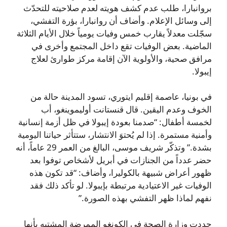
بروانبارا، طلب عدم كشف هويته لعدم صلاحيته للتحدّث
إلى وسائل الإعلام. وأضاف أن روانبارا، بؤرة التفشي،
سجّلت معدلاً يقارب خمس وفيات يومياً خلال الأيام الثلاثة
الماضية. بعض الوفيات تقع داخل المجتمع وأخرى في
مرافق صحية، والأولوية الآن إقامة مركز طوارئ لعلاج
إيبولا.
في بونيا، عاصمة إقليم ايتوري، تسود المدينة حالة من
الخوف وعدم اليقين. قال قنستانت أوليموينغو، أب
لخمسة أطفال: “صدمنا بعودة إيبولا في ظل أزمة إنسانية
وأمنية مستمرة. إذا لم يُحتوَ الانتشار، ستتأثر حياتنا اليومية
بشدة.” وتذكّر شريف موسى، البالغ من العمر 29 عاماً، أنه
حضر عدداً من الجنازات في أبريل لأشخاص توفوا بعد
ظهور أعراض شبيهة بالكوليرا، وأضاف: “قد تكون هذه
الوفيات غير الاعتيادية مرتبطة بإيبولا. لو تأكد ذلك فقد
نفهم لماذا ظهر التفشي بهذه الصورة.”
حددت وزارة الصحة في الكونغو الممرضة المشتبه بأنها