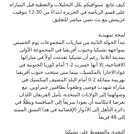
كيف تتابع: سنوافيكم بكل التحليلات والتغطية قبل المباراة
على قسم الرياضة في الجزيرة ابتداءً من 12:30 بتوقيت
غرينتش مع بث نصي مباشر للتعليق.
لمحة تمهيدية
تبدأ الجولة الثانية من مباريات المجموعات يوم الخميس
بمواجهة تشيكيا وجنوب أفريقيا في المجموعة الأولى
بمدينة أتلانتا. رغم أن تشيكيا تقدمت أولاً في مباراتها
الافتتاحية، إلا أنها خسرت 2-1 أمام كوريا الجنوبية في
غوادالاخارا بالمكسيك، بينما مني منتخب جنوب أفريقيا
بهزيمة مماثلة 2-0 أمام البلد المضيف المكسيك في
مباراة شهدت فوضى وطعوناً بطاقتين حمراوين. مع
وصولهما إلى الولايات المتحدة، يأمل الفريقان اللذان
تعرضا لانتكاسة أن يعودا سريعاً إلى المنافسة ويظلّا في
دائرة التأهل إلى الأدوار الإقصائية في هذا النسق الممتد
إلى 48 فريقاً.
التحدي والضغوط على تشيكيا