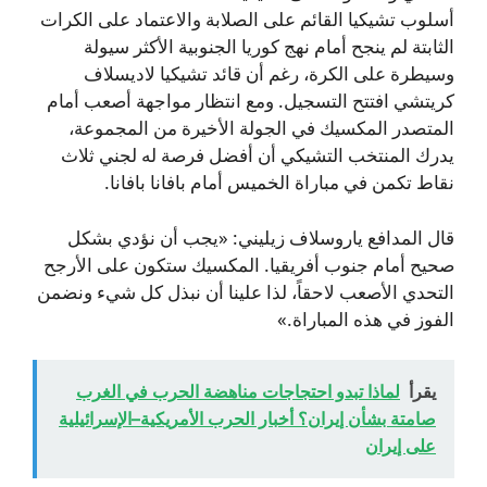
أسلوب تشيكيا القائم على الصلابة والاعتماد على الكرات
الثابتة لم ينجح أمام نهج كوريا الجنوبية الأكثر سيولة
وسيطرة على الكرة، رغم أن قائد تشيكيا لاديسلاف
كريتشي افتتح التسجيل. ومع انتظار مواجهة أصعب أمام
المتصدر المكسيك في الجولة الأخيرة من المجموعة،
يدرك المنتخب التشيكي أن أفضل فرصة له لجني ثلاث
نقاط تكمن في مباراة الخميس أمام بافانا بافانا.
قال المدافع ياروسلاف زيليني: «يجب أن نؤدي بشكل
صحيح أمام جنوب أفريقيا. المكسيك ستكون على الأرجح
التحدي الأصعب لاحقاً، لذا علينا أن نبذل كل شيء ونضمن
الفوز في هذه المباراة.»
يقرأ
لماذا تبدو احتجاجات مناهضة الحرب في الغرب
صامتة بشأن إيران؟ أخبار الحرب الأمريكية–الإسرائيلية
على إيران