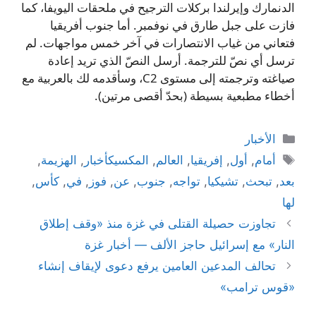
الدنمارك وإيرلندا بركلات الترجيح في ملحقات اليويفا، كما
فازت على جبل طارق في نوفمبر. أما جنوب أفريقيا
فتعاني من غياب الانتصارات في آخر خمس مواجهات. لم
ترسل أي نصّ للترجمة. أرسل النصّ الذي تريد إعادة
صياغته وترجمته إلى مستوى C2، وسأقدمه لك بالعربية مع
أخطاء مطبعية بسيطة (بحدّ أقصى مرتين).
التصنيفات
الأخبار
الوسوم
أمام
,
أول
,
إفريقيا
,
العالم
,
المكسيكأخبار
,
الهزيمة
,
بعد
,
تبحث
,
تشيكيا
,
تواجه
,
جنوب
,
عن
,
فوز
,
في
,
كأس
,
لها
تجاوزت حصيلة القتلى في غزة منذ «وقف إطلاق
النار» مع إسرائيل حاجز الألف — أخبار غزة
تحالف المدعين العامين يرفع دعوى لإيقاف إنشاء
«قوس ترامب»