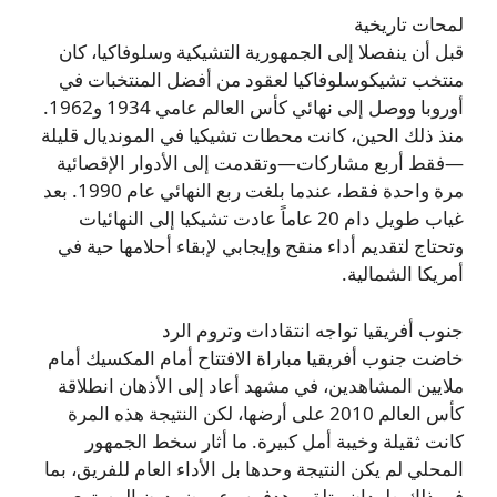
لمحات تاريخية
قبل أن ينفصلا إلى الجمهورية التشيكية وسلوفاكيا، كان
منتخب تشيكوسلوفاكيا لعقود من أفضل المنتخبات في
أوروبا ووصل إلى نهائي كأس العالم عامي 1934 و1962.
منذ ذلك الحين، كانت محطات تشيكيا في المونديال قليلة
—فقط أربع مشاركات—وتقدمت إلى الأدوار الإقصائية
مرة واحدة فقط، عندما بلغت ربع النهائي عام 1990. بعد
غياب طويل دام 20 عاماً عادت تشيكيا إلى النهائيات
وتحتاج لتقديم أداء منقح وإيجابي لإبقاء أحلامها حية في
أمريكا الشمالية.
جنوب أفريقيا تواجه انتقادات وتروم الرد
خاضت جنوب أفريقيا مباراة الافتتاح أمام المكسيك أمام
ملايين المشاهدين، في مشهد أعاد إلى الأذهان انطلاقة
كأس العالم 2010 على أرضها، لكن النتيجة هذه المرة
كانت ثقيلة وخيبة أمل كبيرة. ما أثار سخط الجمهور
المحلي لم يكن النتيجة وحدها بل الأداء العام للفريق، بما
في ذلك طردان وتلقي هدفين وعروض دون المستوى،