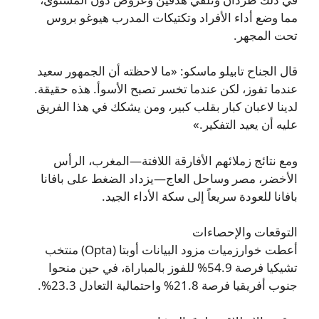
مما وضع أداء الأفراد وتكتيكات المدرب هيوغو بروس
تحت المجهر.
قال الجناح تابيلو ماسكو: «ما لاحظته أن الجمهور سعيد
عندما تفوز، لكن عندما تخسر تصبح الأسوأ. هذه حقيقة.
لدينا لاعبان كبار بقلب كبير، ومن يشكك في هذا الفريق
عليه أن يعيد التفكير.»
ومع نتائج زملائهم الأفارقة اللافتة—المغرب، الرأس
الأخضر، مصر وساحل العاج—يزداد الضغط على بافانا
بافانا للعودة سريعاً إلى سكة الأداء الجيد.
التوقعات والإحصاءات
أعطت خوارزميات مزود البيانات أوبتا (Opta) منتخب
تشيكيا فرصة 54.9% للفوز بالمباراة، في حين منحوا
جنوب أفريقيا فرصة 21.8% واحتمالية التعادل 23.3%.