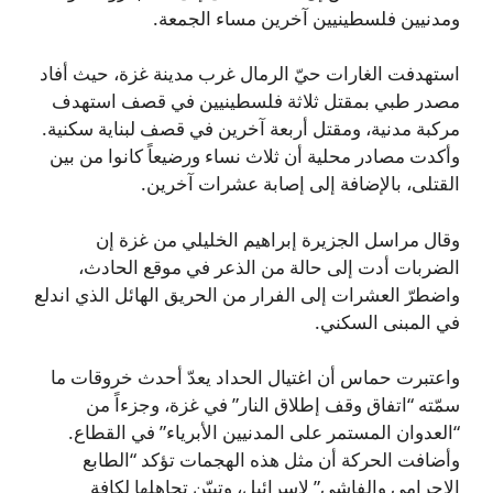
ومدنيين فلسطينيين آخرين مساء الجمعة.
استهدفت الغارات حيّ الرمال غرب مدينة غزة، حيث أفاد
مصدر طبي بمقتل ثلاثة فلسطينيين في قصف استهدف
مركبة مدنية، ومقتل أربعة آخرين في قصف لبناية سكنية.
وأكدت مصادر محلية أن ثلاث نساء ورضيعاً كانوا من بين
القتلى، بالإضافة إلى إصابة عشرات آخرين.
وقال مراسل الجزيرة إبراهيم الخليلي من غزة إن
الضربات أدت إلى حالة من الذعر في موقع الحادث،
واضطرّ العشرات إلى الفرار من الحريق الهائل الذي اندلع
في المبنى السكني.
واعتبرت حماس أن اغتيال الحداد يعدّ أحدث خروقات ما
سمّته “اتفاق وقف إطلاق النار” في غزة، وجزءاً من
“العدوان المستمر على المدنيين الأبرياء” في القطاع.
وأضافت الحركة أن مثل هذه الهجمات تؤكد “الطابع
الإجرامي والفاشي” لإسرائيل، وتبيّن تجاهلها لكافة