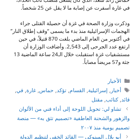
في غارة أسفرت عن إصابة ما لا يقل عن 25 شخصاً.
وذكرت وزارة الصحة في غزة أن حصيلة القتلى جراء
الهجمات الإسرائيلية منذ بدء ما يسمى “وقف إطلاق النار”
في أكتوبر من العام الماضي بلغت 870 قتيلاً، في حين
ارتفع عدد الجرحى إلى 2,543. وأضافت الوزارة أن
مستشفيات غزة استقبلت خلال الـ24 ساعة الماضية 13
جثة و57 مريضاً مصاباً.
التصنيفات
الأخبار
الوسوم
أخبار
,
إسرائيلية
,
القسام
,
تؤكد
,
حماس
,
غارة
,
في
,
قائد
,
كتائب
,
مقتل
تشاو لي: تحويل اللوحة إلى أداء فني من الألوان
والزهور والشحنة العاطفية «تصميم تثق به» — منصة
تصميم يومية منذ ٢٠٠٧
أبو بلال المينوكِي — القائد الخفي لتنظيم الدولة