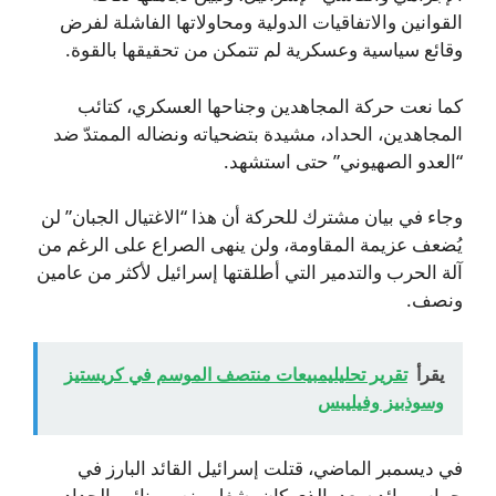
القوانين والاتفاقيات الدولية ومحاولاتها الفاشلة لفرض
وقائع سياسية وعسكرية لم تتمكن من تحقيقها بالقوة.
كما نعت حركة المجاهدين وجناحها العسكري، كتائب
المجاهدين، الحداد، مشيدة بتضحياته ونضاله الممتدّ ضد
“العدو الصهيوني” حتى استشهد.
وجاء في بيان مشترك للحركة أن هذا “الاغتيال الجبان” لن
يُضعف عزيمة المقاومة، ولن ينهى الصراع على الرغم من
آلة الحرب والتدمير التي أطلقتها إسرائيل لأكثر من عامين
ونصف.
يقرأ
تقرير تحليليمبيعات منتصف الموسم في كريستيز
وسوذبيز وفيليبس
في ديسمبر الماضي، قتلت إسرائيل القائد البارز في
حماس رائد سعد، الذي كان يشغل منصب نائب الحداد،