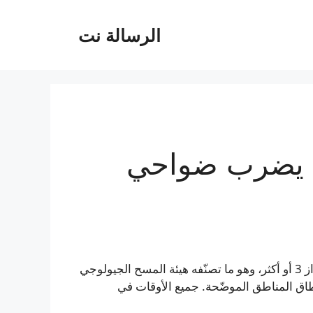
الرسالة نت
خريطة زلزال شدته ٥٫٧ يضرب ضواحي
ملاحظة: تُظهر الخريطة المناطق التي بلغت فيها شدة الاهتزاز 3 أو أكثر، وهو ما تصنّفه هيئة المسح الجيولوجي
طاق المناطق الموضّحة. جميع الأوقات في