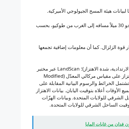
وقع الهزّ في الساعة 10:29 مساءً بتوقيت اليابان، على بُعد نحو 30 ميلاً مسافه إلى الغرب من طوكيو، بحسب
دار قوة الزلزال. كما أن معلومات إضافية تجمعها
المصادر: هيئة المسح الجيولوجي الأميركية (المركز، الهزّات الارتدادية، شدة الاهتزاز)؛ LandScan عبر مختبر
أوك ريدج الوطني (كثافة السكان). ملاحظات: تُبنى فئات الاهتزاز على مقياس مركالي المعدّل (Modified
الارتدادية، تشتمل الخرائط والرسوم البيانية المقابلة على
لي. جميع الأوقات أعلاه بتوقيت اليابان. بيانات الاهتزاز
9:49 صباحًا بتوقيت الساحل الشرقي للولايات المتحدة. وبيانات الهزّات