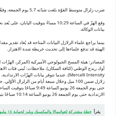
ضرب زلزال متوسط القوّة بلغت شدّته 5.7 يوم الجمعة، وفقًا لبيانات هيئة المسح الجيولوجي الأميركية.
بيانات الوكالة.
بينما يراجع علماء الزلازل البيانات المتاحة قد يُعاد تقدير مق
الهيئة قد تدفع علماءها إلى تحديث خريطة شدة الاهتزاز.
Mercalli Intensity). عندما تتوفر بيانات الهزّات 
زلازل ضمن 100 ميل وخلال سبعة أيام من الزلزال الأوّ
حتى يوم الجمعة 26 يونيو الساعة 
الارتدادية حتى يوم الجمعة 26 يونيو الساعة 10:14 صباحًا بتوقيت الساحل الشرقي للولايات المتحدة.
يقرأ
خطة مشتركة لغواتيمالا والمكسيك وبليز لحماية ١٤ مليون فدان من غابات المايا