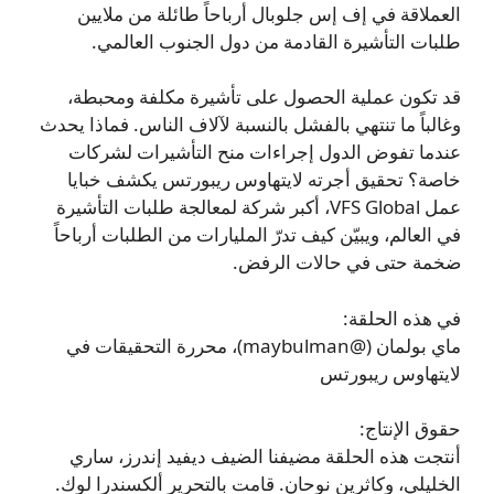
العملاقة في إف إس جلوبال أرباحاً طائلة من ملايين
طلبات التأشيرة القادمة من دول الجنوب العالمي.
قد تكون عملية الحصول على تأشيرة مكلفة ومحبطة،
وغالباً ما تنتهي بالفشل بالنسبة لآلاف الناس. فماذا يحدث
عندما تفوض الدول إجراءات منح التأشيرات لشركات
خاصة؟ تحقيق أجرته لايتهاوس ريبورتس يكشف خبايا
عمل VFS Global، أكبر شركة لمعالجة طلبات التأشيرة
في العالم، ويبيّن كيف تدرّ المليارات من الطلبات أرباحاً
ضخمة حتى في حالات الرفض.
في هذه الحلقة:
ماي بولمان (@maybulman)، محررة التحقيقات في
لايتهاوس ريبورتس
حقوق الإنتاج:
أنتجت هذه الحلقة مضيفنا الضيف ديفيد إندرز، ساري
الخليلي، وكاثرين نوحان. قامت بالتحرير ألكسندرا لوك.