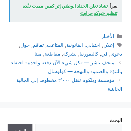
يقرأ
تشاد تعلن الحداد الوطني إثر كمين مميت نفّذه
تنظيم «بوكو حرام»
التصنيفات
الأخبار
الوسوم
إعلان
,
احتيالي
,
القانونية
,
المتاعب
,
تفاقم
,
حول
,
دعوى
,
في
,
كاليفورنيا
,
لشركة
,
مقاطعة
,
ميتا
متحف ناشِر — «كل شيء الآن دفعة واحدة» احتفاء
بالتنوّع والصمود والبهجة — كولوسال
مؤسسة ويلكوم تنقل ٢٬٠٠٠ مخطوط إلى الجالية
الجاينية
البحث
البحث