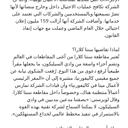
الشركة تكافح عمليات الاحتيال داخل وخارج منصاتها لأنها
تضرّ بسمعتها وبالمستخدمين والشركات التي تعتمد على
خدماتها. وأضافت الشركة أنها أزالت 159 مليون إعلان
احتيالي خلال العام الماضي وعملت مع جهات إنفاذ
القانون.
لماذا تقاضيها سنتا كلارا؟
تُعتبر مقاطعة سنتا كلارا من أغنى المقاطعات في العالم
وتضم أجزاء واسعة من وادي السيليكون، ما يجعلها مقراً
طبيعياً لرفع دعوى من هذا النوع. رُفعت الشكوى نيابة عن
جميع مقيمي كاليفورنيا، مشيرة إلى أن «المقر الرئيسي
لأعمال ميتا في كاليفورنيا» وأن قيادات الشركة تمارس
أعمالاً منتظمة هناك، وخصوصاً داخل مقاطعة سنتا كلارا.
وقال لوبرستي: «بصفتنا مدعين مدنيين في وادي
السيليكون، لا يمكننا السماح لشركة تقنية بهذه القوة
بالاستمرار في تنفيذ مخطط عالمي لخداع المستهلكين».