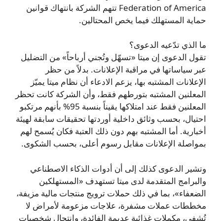
Federation of America تتهم الشركة بانتهاك قوانين
حماية المستهلك فيما يخص المحتالين.
ما الذي تدّعيه الدعوى؟
تقول الدعوى إن ميتا «تسهّل وتُجني أرباحاً» من التضليل
عبر سياساتها في مراقبة الإعلانات. بدلاً من حظر
الإعلانات المشتبه بها، يزعم الادعاء أن نظام ميتا يميّز
المعلنين المشتبه بتورطهم فقط، وأن الشركة كانت تحظر
المعلنين فقط عند امتلاكها يقيناً بنسبة 95% بأنهم مرتكبو
احتيال، بحسب وثائق داخلية أوردتها تحقيقات سابقة لهيئة
أخبارية. أما المشتبه بهم دون ذلك العتبة فكان يُسمح لهم
بمواصلة الإعلانات مقابل رسوم أعلى، بحسب الشكوى.
وتشير الدعوى كذلك إلى أن أدوات الذكاء الاصطناعي
والبرامج المتقدمة لدى ميتا تستهدف «المستهلكين
الضعفاء»، بما في ذلك حملات ترويج منتجات مالية مزيفة،
مخططات عملات مشفرة، علاجات مزعومة لأمراض لا
تُشفى، مكملات غذائية عديمة الفائدة، وانتحال شخصيات