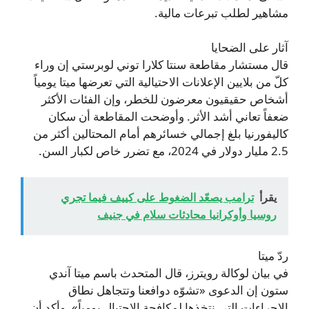
مشاهير لطلب تبرعات مالية.
آثار على الضحايا
قال مستشار مقاطعة سنتا كلارا توني لوبرستي إن وراء
كلّ من بلايين الإعلانات الاحتيالية التي تعرضها ميتا يومياً
أشخاص حقيقيون معرضون للخطر، وإن الفئات الأكثر
ضعفاً تعاني أشد الأثر. وأوضحت المقاطعة أن سكان
كاليفورنيا بلغ إجمالي خسائرهم أمام المحتالين أكثر من
2.5 مليار دولار في 2024، مع تضرر خاص لكبار السن.
يقرأ
ترامب يصعّد الضغوط على كييف فيما تجري
روسيا وأوكرانيا محادثات سلام في جنيف
ردّ ميتا
في بيان لوكالة رويترز، قال المتحدث باسم ميتا آندي
ستون إن الدعوى «تشوّه دوافعنا وتتجاهل نطاق
الإجراءات التي نتخذها لمكافحة الاحتيال يومياً». وأكد أن