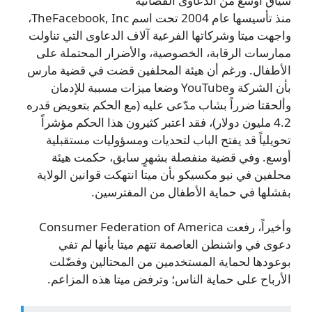
سياق أوسع من الدعاوى القضائية
منذ تأسيسها عام 2004 تحت اسم TheFacebook, Inc،
واجهت ميتا وشركاتها الفرعية آلاف الدعاوى التي تناولت
ممارسات الرقابة، الخصوصية، والأضرار المحتملة على
الأطفال. ورغم أن هيئة المحلفين قضت في قضية مارس
بأن الشركة وYouTube وضعا ميزات مسببة للإدمان
وألحقتا ضرراً بشاب مدّعى عليه (مع الحكم بتعويض قدره
4.2 مليون دولار)، فقد اعتبر كثيرون هذا الحكم مؤشراً
تحويلياً قد يفتح الباب لتحديات ومسؤوليات مستقبلية
أوسع. وفي قضية منفصلة بشهرٍ سابق، حكمت هيئة
محلفين في نيو مكسيكو بأن ميتا انتهكت قوانين الولاية
بفشلها في حماية الأطفال من المفترسين.
وأخيراً، رفعت Consumer Federation of America
دعوى في واشنطن العاصمة تتهم ميتا بأنها لم تفي
بوعودها لحماية المستخدمين من المحتالين وفضّلت
الأرباح على حماية الناس؛ وترفض ميتا هذه المزاعم.