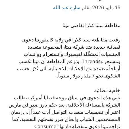
15 مايو 2026
بقلم
سارة عبد الله
مقاطعة سنتا كلارا تقاضي ميتا
رفعت مقاطعة سنتا كلارا في ولاية كاليفورنيا دعوى
قضائية جديدة ضد شركة ميتا، المجموعة متعددة
الجنسيات المشغِّلة لفيسبوك وإنستغرام وواتساب
ومسنجر وThreads. وتزعم المقاطعة أن ميتا تكسب
أرباحاً متعمدة من الإعلانات الاحتياليه التي تُدرّ بحسب
الشكوى نحو 7 مليار دولار سنوياً.
خلفية قضائية
تأتي هذه الدعوى في سياق موجة قضايا أميركية تطالب
الشركة بالمساءلة الأخلاقية، بعد حكم بارز صدر في مارس
اعتبر أن تصميمات منصات التواصل أدت عمداً إلى إدمان
المستخدمين الشباب وإلحاق ضرر بصحتهم النفسية. كما
تواجه ميتا دعوى منفصلة قادتها Consumer