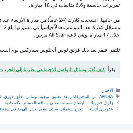
تمريرات حاسمة و6.6 متابعات في 18 مباراة.
خلال 17 مباراة، وهي لاعبة All-Star مرتين.
تلتقي فيفر بعد ذلك فريق لوس أنجلوس سباركس يوم السب
يقرأ
كيف تُغيّر وسائل التواصل الاجتماعي نظرتنا إلى الحرب
التصنيفات
الأخبار
الوسوم
WNBA
,
إلى
,
المحترفات
,
بعد
,
تعليق
,
توجيه
,
توماس
,
حلق
,
دوري
,
ق
زلزال فنزويلا — ارتفاع حصيلة القتلى وتفاقم الخسائر الاقتصادية
«عزيزي أنت» — نجاح سينمائي صيني يشعل جدل الهوية في سنغاف