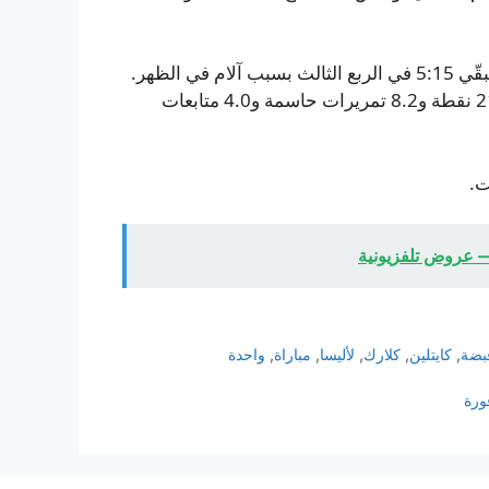
من جانبها، انسحبت كلارك (24 عاماً) من مباراة الأربعاء عند تبقّي 5:15 في الربع الثالث بسبب آلام في الظهر.
وتسجّل كلارك هذا الموسم معدلاً قياسياً في مسيرتها بلغ 21.2 نقطة و8.2 تمريرات حاسمة و4.0 متابعات
ت.
— عروض تلفزيونية
بضة
,
كايتلين
,
كلارك
,
لأليسا
,
مباراة
,
واحدة
ورة