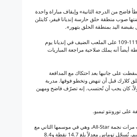
دات (WNBA) توقيع عقوبة «خطأ فاضح من الدرجة الثانية» وإيقاف مباراة واحدة
ها صوب منطقة حلق حارسة إنديانا فيفر، كايتلن
بقبضة اليد بمنطقة الحلق بتهور».
وقع الحادث عند تبقّي 6:52 في الربع الثاني من فوز فينكس 111-109 على الملعب الضيف في إنديانا يوم
بطة أيضاً أنه يملك صلاحية مراجعة المباريات
طت على جانبها بعد احتكاك مع المدافعة
لق كلارك قبل أن تنهض وتخطو فوقها. مدربة
ولاً، كان يجب أن تُحتسب. إنه تصرّف فاضح ومهين
 على تورونتو تيمبو.
توماس (34 عاماً) مرشحة للانتباه كإحدى لاعبات الخبرة: ست مرات نجمة All-Star، وهي في موسمها الثاني مع
ميركوري بعد 11 موسماً قضتها مع كونِكتيكت صن. هذا الموسم، تُسجّل توماس معدلاً بلغ 14.7 نقطة و8.4