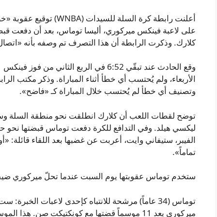
أعلنت رابطة كرة السلة للسي
على لاعبة فينكس ميركوري، أليسا توماس، بعد أن دفعت قبضت
كلارك. وذكرت الرابطة أن هذا التصرف تم وصفه بأنه «اتصال 
الأربعاء، ولم يُحتسب أي خطأ أثناء المباراة. وذكر مكتب الرا
وتصنيف أي خطأ لم يُحتسب خلال المباراة كـ «فاضح».
توضح لقطات اللعب أن كلارك انطلقت نحو منطقة السلة وسق
ليكسي هيلد. وفي التدافع للكرة دفعت توماس قبضتها نحو ح
الفيبر، ستيفاني وايت، أعربت عن غضبها بعد اللقاء قائلة: «أ
تماماً».
ستخدم توماس عقوبتها يوم السبت عندما تحلّ ميركوري ضيفة