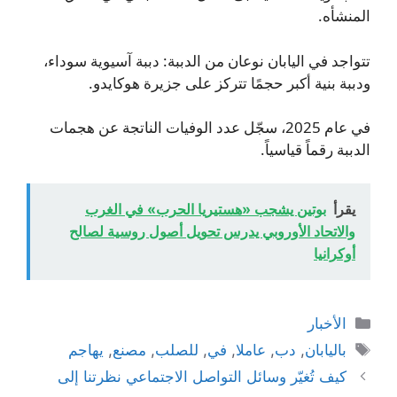
المنشأه.
تتواجد في اليابان نوعان من الدببة: دببة آسيوية سوداء،
ودببة بنية أكبر حجمًا تتركز على جزيرة هوكايدو.
في عام 2025، سجّل عدد الوفيات الناتجة عن هجمات
الدببة رقماً قياسياً.
يقرأ
بوتين يشجب «هستيريا الحرب» في الغرب
والاتحاد الأوروبي يدرس تحويل أصول روسية لصالح
أوكرانيا
التصنيفات
الأخبار
الوسوم
باليابان
,
دب
,
عاملا
,
في
,
للصلب
,
مصنع
,
يهاجم
كيف تُغيّر وسائل التواصل الاجتماعي نظرتنا إلى