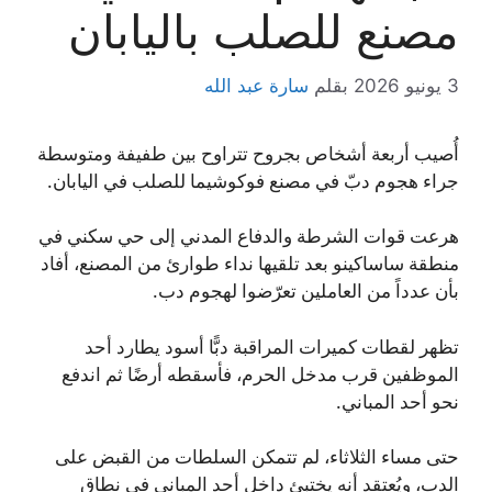
مصنع للصلب باليابان
3 يونيو 2026
بقلم
سارة عبد الله
أُصيب أربعة أشخاص بجروح تتراوح بين طفيفة ومتوسطة
جراء هجوم دبّ في مصنع فوكوشيما للصلب في اليابان.
هرعت قوات الشرطة والدفاع المدني إلى حي سكني في
منطقة ساساكينو بعد تلقيها نداء طوارئ من المصنع، أفاد
بأن عدداً من العاملين تعرّضوا لهجوم دب.
تظهر لقطات كميرات المراقبة دبًّا أسود يطارد أحد
الموظفين قرب مدخل الحرم، فأسقطه أرضًا ثم اندفع
نحو أحد المباني.
حتى مساء الثلاثاء، لم تتمكن السلطات من القبض على
الدب، ويُعتقد أنه يختبئ داخل أحد المباني في نطاق