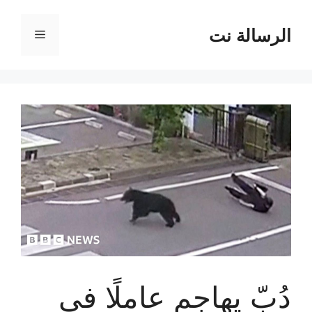
نتقل
لى
الرسالة نت
القائمة
لمحتوى
دُبّ يهاجم عاملًا في