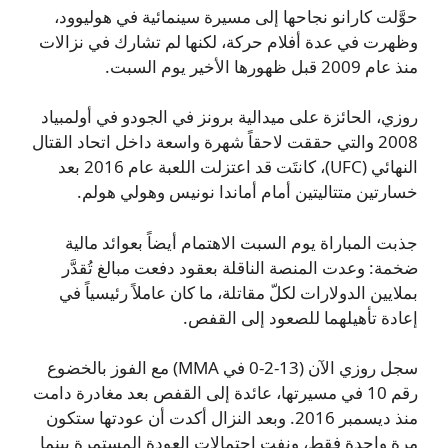
حوَّلت كارانو نجاحها إلى مسيرة سينمائية في هوليوود،
وظهرت في عدة أفلام حركة، لكنها لم تشارك في نزالات
منذ عام 2009 قبل ظهورها الأخير يوم السبت.
روزي، الحائزة على ميدالية برونز في الجودو في أولمبياد
2008 والتي حققت لاحقاً شهرة واسعة داخل اتحاد القتال
النهائي (UFC)، كانتَت قد اعتزلت اللعبة عام 2016 بعد
خسارتين متتاليتين أمام أماندا نونيس وهولي هولم.
جذبت المباراة يوم السبت الاهتمام أيضاً بعوائد مالية
ضخمة: وعدت المنصة الناقلة بعقود دفعت مبالغ تُقدَّر
بملايين الدولارات لكلّ مقاتلة، ما كان عاملاً رئيسياً في
إعادة تأهيلهما للصعود إلى القفص.
سجل روزي الآن (13-2-0 في MMA) مع الفوز بالخضوع
رقم 10 في مسيرتها، عائدة إلى القفص بعد مغادرة دامت
منذ ديسمبر 2016. وبعد النزال أكدت أن عودتها ستكون
مرة واحدة فقط، ونفت احتمالات العودة المستمرة بينما