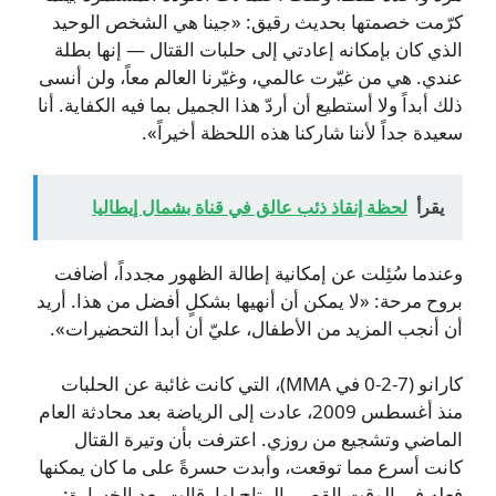
كرّمت خصمتها بحديث رقيق: «جينا هي الشخص الوحيد
الذي كان بإمكانه إعادتي إلى حلبات القتال — إنها بطلة
عندي. هي من غيّرت عالمي، وغيّرنا العالم معاً، ولن أنسى
ذلك أبداً ولا أستطيع أن أردّ هذا الجميل بما فيه الكفاية. أنا
سعيدة جداً لأننا شاركنا هذه اللحظة أخيراً».
يقرأ
لحظة إنقاذ ذئب عالق في قناة بشمال إيطاليا
وعندما سُئِلت عن إمكانية إطالة الظهور مجدداً، أضافت
بروح مرحة: «لا يمكن أن أنهيها بشكلٍ أفضل من هذا. أريد
أن أنجب المزيد من الأطفال، عليّ أن أبدأ التحضيرات».
كارانو (7-2-0 في MMA)، التي كانت غائبة عن الحلبات
منذ أغسطس 2009، عادت إلى الرياضة بعد محادثة العام
الماضي وتشجيع من روزي. اعترفت بأن وتيرة القتال
كانت أسرع مما توقعت، وأبدت حسرةً على ما كان يمكنها
فعله في الوقت القصير المتاح لها. قالت بعد الخسارة: