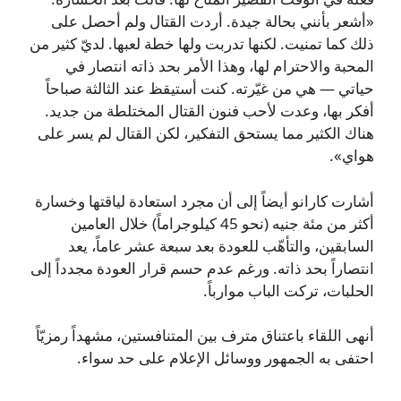
«أشعر بأنني بحالة جيدة. أردت القتال ولم أحصل على
ذلك كما تمنيت. لكنها تدربت ولها خطة لعبها. لديّ كثير من
المحبة والاحترام لها، وهذا الأمر بحد ذاته انتصار في
حياتي — هي من غيّرته. كنت أستيقظ عند الثالثة صباحاً
أفكر بها، وعدت لأحب فنون القتال المختلطة من جديد.
هناك الكثير مما يستحق التفكير، لكن القتال لم يسر على
هواي».
أشارت كارانو أيضاً إلى أن مجرد استعادة لياقتها وخسارة
أكثر من مئة جنيه (نحو 45 كيلوجراماً) خلال العامين
السابقين، والتأهّب للعودة بعد سبعة عشر عاماً، يعد
انتصاراً بحد ذاته. ورغم عدم حسم قرار العودة مجدداً إلى
الحلبات، تركت الباب موارباً.
أنهى اللقاء باعتناق مترف بين المتنافستين، مشهداً رمزيّاً
احتفى به الجمهور ووسائل الإعلام على حد سواء.