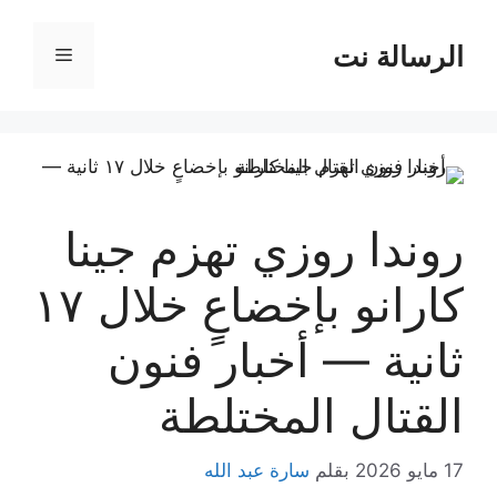
نتقل
لى
الرسالة نت
القائمة
لمحتوى
روندا روزي تهزم جينا
كارانو بإخضاعٍ خلال ١٧
ثانية — أخبار فنون
القتال المختلطة
17 مايو 2026
بقلم
سارة عبد الله