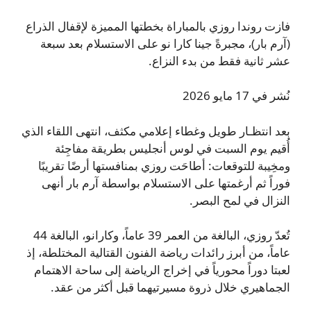
فازت روندا روزي بالمباراة بخطتها المميزة لإقفال الذراع
(آرم بار)، مجبرةً جينا كارا نو على الاستسلام بعد سبعة
عشر ثانية فقط من بدء النزاع.
نُشر في 17 مايو 2026
بعد انتظـار طويل وغطاء إعلامي مكثف، انتهى اللقاء الذي
أُقيم يوم السبت في لوس أنجليس بطريقة مفاجِئة
ومخِيبة للتوقعات: أطاحَت روزي بمنافستها أرضًا تقريبًا
فوراً ثم أرغمتها على الاستسلام بواسطة آرم بار أنهى
النزال في لمح البصر.
تُعدّ روزي، البالغة من العمر 39 عاماً، وكارانو، البالغة 44
عاماً، من أبرز رائدات رياضة الفنون القتالية المختلطة، إذ
لعبتا دوراً محورياً في إخراج الرياضة إلى ساحة الاهتمام
الجماهيري خلال ذروة مسيرتيهما قبل أكثر من عقد.