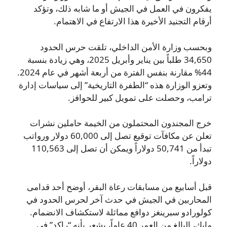
يفكرون في العمل في الجيش أو ما شابه ذلك، وتؤكد
أرقام التجنيد الأخيرة هذا الارتفاع في الاهتمام.
وبحسب وزارة الأمن الداخلي، تلقت حرس الحدود
34,650 طلباً بين يناير وأبريل 2025، وهي زيادة بنسبة
44% مقارنة بنفس الفترة من أربعة أشهر في عام 2024.
وتعزو الوزارة هذه “الطفرة التاريخية” إلى سياسات إدارة
ترامب، وحصلت على تمويل كبير للحوافز.
خرج المجندون المحتملون من الخيمة حاملين نشرات
تعلن عن مكافآت توقيع تصل إلى 60,000 دولار ورواتب
تبدأ من 50,741 دولاراً ويمكن أن تصل إلى 110,563
دولاراً.
قبل أسابيع من مسابقات رعاة البقر، أوضح أحد قدامى
المحاربين في الجيش في حدث آخر لحرس الحدود في
كولورادو سبرينغز دوافع مماثلة لاستكشاف الانضمام.
مايك، البالغ من العمر 40 عاماً، يشعر بأنه “راكد” في