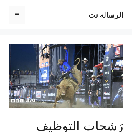
نتقل
لى
الرسالة نت
القائمة
لمحتوى
رَشحات التوظيف