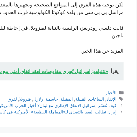
لكن توجيه هذه الفرق إلى المواقع الصحيحة وتجهيزها بالمعد
مراسل بي بي سي من بلدة كوكوتا الكولومبية قرب الحدود مع
قالت دلسي رودريغز، الرئيسة بالنيابة لفنزويلا، في إحاطة ليلية 
ناجين.
المزيد عن هذا الخبر.
يقرأ
«نتنياهو: إسرائيل تُجري مفاوضات لعقد اتفاق أمني مع 
التصنيفات
الأخبار
الوسوم
الإنقاذ
,
الساعات
,
القليلة
,
المقبلة
,
حاسمة
,
زلازل
,
فنزويلا
,
لفرق
كيف تُفسّر إسرائيل الاتفاق الإطاري مع لبنان؟ أخبار الحرب الأمريكي
إيران تطالب الفيفا بالتصدي لـ«المعاملة الفظيعة» الأميركية في كأس الع