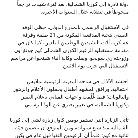
دولة نادرة إلى كوريا الشمالية، بعد فترة شهدت تراجعاً
ملحوظاً في تنقلاته خلال السنوات الأخيرة.
في الاستقبال الرسمي بالمدرج الدولي، حظي الوفد
الصيني بتحية المدفعية المكونة من 21 طلقة وفرقة
عسكرية أدّت النشيدين الوطنيين للبلدين، كما كان في
مقدمة مستقبليه الزعيم الكوري الشمالي كيم جونغ أون
وزوجته ري سولجو. ونقلت وكالة أنباء شينخوا عن مراسم
الاستقبال التي جرت يوم الاثنين.
احتشد الآلاف في ساحة المدينة الرئيسية بملابس
احتفالية، ورافق المشهد أطفال يحملون الأعلام والزهور
والبالونات؛ فيما غُلّفت واجهات المباني بأعلام الصين
وكوريا الشمالية، في تعبير بصري عن الودّ الرسمي.
تأتي الزيارة التي تستمر يومين كأول زيارة لشي إلى كوريا
الشمالية منذ سبع سنوات، ومن المتوقع أن تتضمن قمّة
ثنائية مع كيم؛ علماً أن الزعيمين التقيا قبل عام في بكين