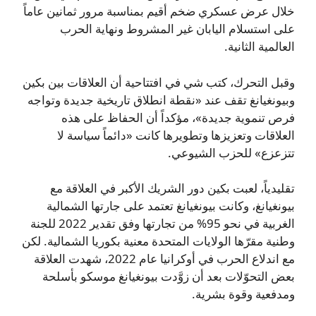
خلال عرض عسكري ضخم أقيم بمناسبة مرور ثمانين عاماً
على استسلام اليابان غير المشروط ونهاية الحرب
العالمية الثانية.
وقبل التحرك، كتب شي في افتتاحية أن العلاقات بين بكين
وبيونغيانغ تقف عند «نقطة انطلاق تاريخية جديدة وتواجه
فرص تنموية جديدة»، مؤكداً أن الحفاظ على هذه
العلاقات وتعزيزها وتطويرها كانت «دائماً سياسة لا
تتزعزع» للحزب الشيوعي.
تقليدياً، لعبت بكين دور الشريك الأكبر في العلاقة مع
بيونغيانغ، وكانت بيونغيانغ تعتمد على جارتها الشمالية
الغربية في نحو 95% من تجارتها وفق تقدير 2022 للجنة
وطنية مقرّها الولايات المتحدة معنية بكوريا الشمالية. لكن
مع اندلاع الحرب في أوكرانيا عام 2022، شهدت العلاقة
بعض التحوّلات بعد أن زوَّدت بيونغيانغ موسكو بأسلحة
ومدفعية وقوة بشرية.