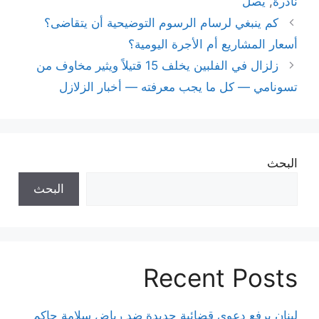
نادرة
,
يصل
كم ينبغي لرسام الرسوم التوضيحية أن يتقاضى؟
أسعار المشاريع أم الأجرة اليومية؟
زلزال في الفلبين يخلف 15 قتيلاً ويثير مخاوف من
تسونامي — كل ما يجب معرفته — أخبار الزلازل
البحث
البحث
Recent Posts
لبنان يرفع دعوى قضائية جديدة ضد رياض سلامة حاكم