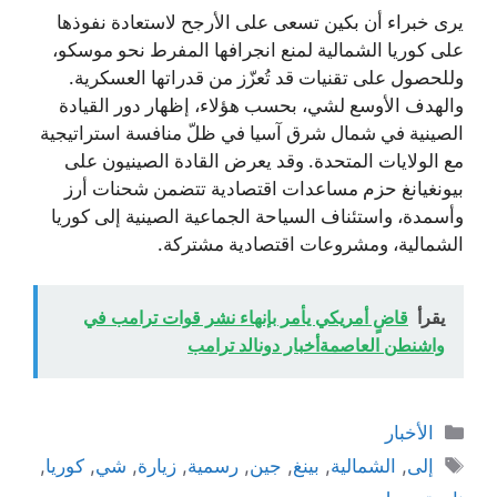
يرى خبراء أن بكين تسعى على الأرجح لاستعادة نفوذها
على كوريا الشمالية لمنع انجرافها المفرط نحو موسكو،
وللحصول على تقنيات قد تُعزّز من قدراتها العسكرية.
والهدف الأوسع لشي، بحسب هؤلاء، إظهار دور القيادة
الصينية في شمال شرق آسيا في ظلّ منافسة استراتيجية
مع الولايات المتحدة. وقد يعرض القادة الصينيون على
بيونغيانغ حزم مساعدات اقتصادية تتضمن شحنات أرز
وأسمدة، واستئناف السياحة الجماعية الصينية إلى كوريا
الشمالية، ومشروعات اقتصادية مشتركة.
يقرأ
قاضٍ أمريكي يأمر بإنهاء نشر قوات ترامب في
واشنطن العاصمةأخبار دونالد ترامب
التصنيفات
الأخبار
الوسوم
إلى
,
الشمالية
,
بينغ
,
جين
,
رسمية
,
زيارة
,
شي
,
كوريا
,