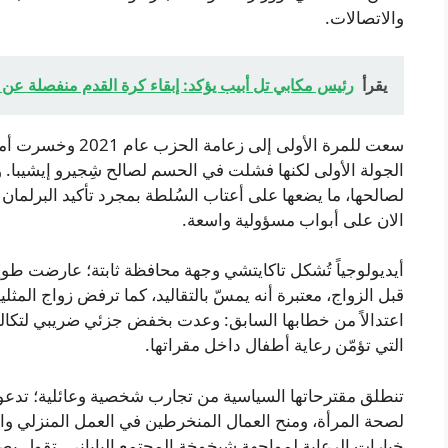
والاتصالات.
يقرأ
رئيس مكابي تل أبيب يؤكد: إبقاء كرة القدم منفصلة عن
الجولة الأولى لكنها فشلت في الحسم لصالح شِجيرو إيشيبا. و
الان على أبواب مسؤولية واسعة.
أيديولوجياً تُشكل تاكايتشي وجهة محافظة ثابتة؛ عارضت طويل
قبل الزواج، معتبرة أنه يمسّ بالتقاليد، كما ترفض زواج المثلي
اعتدالاً من خطابها السابق: وعدت بخفض جزئي ضريبي لتكا
التي تؤمّن رعاية أطفال داخل مقراتها.
تنطلق مقترحاتها السياسية من تجارب شخصية وعائلية؛ تدع
لصحة المرأة، ومنح العمال المنخرطين في العمل المنزلي والاعت
خيارات الرعاية لمواجهة شيخوخة المجتمع الياباني. تقول بصر