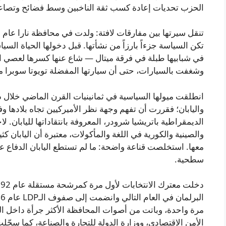
الحزب تحديات إعادة كسب ثقة الناخبين وسط فضائح وتصاعد 
تكن السياسة جزءاً بارزاً من نشأتها. قبل دخولها الحياة الس
في شبابيها طبلة في فرقة ميتال — شاع عنها كسرها لعصي 
وشغفت بالسيارات، حتى أن سيارتها المفضلة تويوتا سوبرا م
انطلقت ميولها السياسية في ثمانينيات القرن الماضي خلال ذرو
واليابان؛ فقررت أن تفهم وجهة نظر الأميركيين تجاه بلادها 
الديمقراطية باتريشيا شرودر، المعروفة بانتقاداتها لليابان. ل
والصينية والكورية في اللغة والمأكولات، معتبرة أن اليابان كث
معها. استخلصت قناعة واضحة: ما لم تستطع اليابان الدفاع 
سطحية.
مرة واحدة، وباتت من أصوات المحافظة الأكثر جرأة داخل 
الأمن الاقتصادي، ووزارة الدولة للتجارة والصناعة، كما سجّ