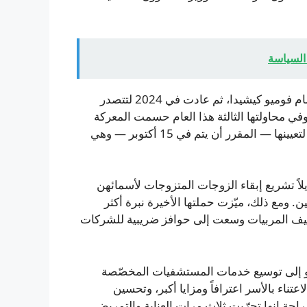
 السياسة
سعت للمرة الأولى إلى زعامة الحزب عام 2021 وخسرت أمام فوميو كيشيدا، ثم عادت في 2024 لتتصدر
في محاولتها الثالثة هذا العام حسمت المعركة
لصالحها، ما يضعها على أعتاب السُلطة بمجرد تأكيد البرلمان لتعيينها — المقرر أن يتم في 15 أكتوبر — وهي
اً تشريع إبقاء الزوجات المتزوجات لأسمائهن
ين. ومع ذلك، ميّزت حملتها الأخيرة نبرة أكثر
ليف المربيات وسعت إلى حوافز ضريبية للشركات
و إلى توسيع خدمات المستشفيات المخصّصة
ناء بالأسر اعترافاً ومزايا أكبر، وتحسين
احة إنها تجرّبت ثلاث مرات العناية والتمريض