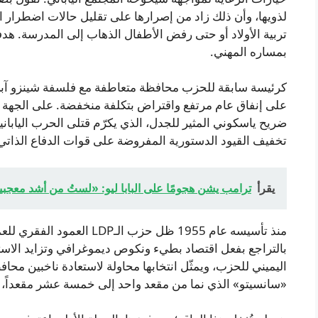
لذويها، وأن ذلك زاد من إصرارها على تقليل حالات اضطرار 
تربية الأولاد أو حتى رفض الأطفال الذهاب إلى المدرسة. هدفه
بمساره المهني.
كرئيسة سابقة للحزب محافظة متعاطفة مع فلسفة شينزو آبي
على إنفاق عام مرتفع واقتراض بتكلفة منخفضة. على الجهة ال
ضريح ياسكوني المثير للجدل، الذي يكرّم قتلى الحرب اليابا
تخفيف القيود الدستورية المفروضة على قوات الدفاع الذاتي، 
يقرأ
ترامب يشن هجومًا على البابا ليو: «لستُ من أشد معجبي
منذ تأسيسه عام 1955 ظل حزب ال
بالتراجع بفعل اقتصاد بطيء ونكوص ديموغرافي وتزايد الاستيا
اليميني للحزب، ويمثّل انتخابها محاولة لاستعادة ناخبين مح
«سانسيتو» الذي نما من مقعد واحد إلى خمسة عشر مقعداً، ما أدى إلى خسارة الـ