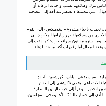
الناس لترك وظائفهم بسبب واجبات الرعاية أو
ا أن تبني مجتمعاً لا يضطر فيه أحد إلى التضحية
، تعهدت بإحياء مشروع «آبينوميكس» الذي يقوم
أخرى من سجلاتها تظهر زياراتها المتكررة إلى
نيين ومن بينهم مدانون بجرائم حرب؛ كما دعت إلى
وفتح المجال أمام قدرات أكثر مرونة للدفاع.
ه»
ـLDP العمود الفقري للعملية السياسية في اليابان، لكن شعبيته آخذة
ء الاجتماعي. ينتمي تاكايتشي إلى الجناح
افظين انجذبوا مؤخراً إلى حزب اليمين المتطرف
LDP لأغلبيته في المجلسين.