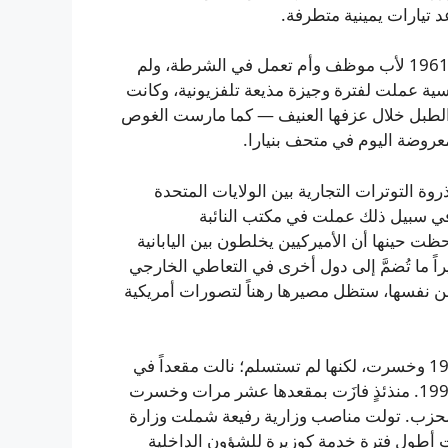
تيارات يمينية متطرفة.
تنقل سيرتها بين مفارقات لافتة: ولدت في محافظة نارا عام 1961 لأب موظف وأم تعمل في الشرطة، ولم
ياسية عملت لفترة وجيزة مذيعة تلفزيونية، وكانت
الطبل خلال عزفها العنيف — كما مارست الغوص
عروضة اليوم في متحف بنيارا.
ة التوترات التجارية بين الولايات المتحدة
وفي سبيل ذلك عملت في مكتب النائبة
احظت حينها أن الأميركيين يخلطون بين اليابانية
يراً ما تُضمَّ إلى دول أخرى في التعاطي الخارجي
عن نفسها، ستظل مصيرها رهناً لتصورات أمريكية
دخلت معترك الانتخابات لأول مرة كمرشحة مستقلة عام 1992 وخسرت، لكنها لم تستسلم؛ نالت مقعداً في
البرلمان في العام التالي وانضمت إلى صفوف الـLDP عام 1996. منذئذٍ فازَت بمقعدها عشر مرات وخسرت
الحزب. تولت مناصب وزارية رفيعة شملت وزارة
لت أطول فترة خدمة كوزيرة للشؤون الداخلية