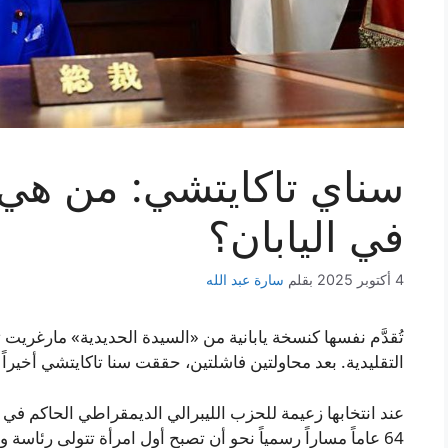
سناي تاكايتشي: من هي «
في اليابان؟
4 أكتوبر 2025
بقلم
سارة عبد الله
تُقدَّم نفسها كنسخة يابانية من «السيدة الحديدية» مارغريت 
التقليدية. بعد محاولتين فاشلتين، حققت سنا تاكايتشي أخيراً 
عند انتخابها زعيمة للحزب الليبرالي الديمقراطي الحاكم في 
64 عاماً مساراً رسمياً نحو أن تصبح أول امرأة تتولى رئاسة و