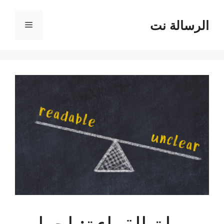
نتقل
لى
الرسالة نت
القائمة
لمحتوى