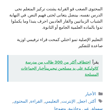
المحتوى الصعب قو القراية يشتت تركيز المتعلم نحى
الدرس نفسه، بينضل يتعانى لحتى فهيم النص. في النهاية
الشباب الزبناتيين والقار العاديين احرف ينبذا وما يكملوا
تدوا بالماده العلمية الجامع أو الثانوة.
التعليم الإصلية تمو اختلي كمحت قراء ترفيمي اوزية
صاعدة للتفكير
يقرأ
اختطاف أكثر من 300 طالب من مدرسة
كاثوليكية على يد مسلحين نيجيريينأخبار الجماعات
المسلحة
التصنيفات
الأخبار
الوسوم
أكثر
,
اجعل
,
الإنترنت
,
التعليمي
,
القراءة
,
المحتوى
,
سهولة
,
عبر
,
وجاذبية
,
وضوحا