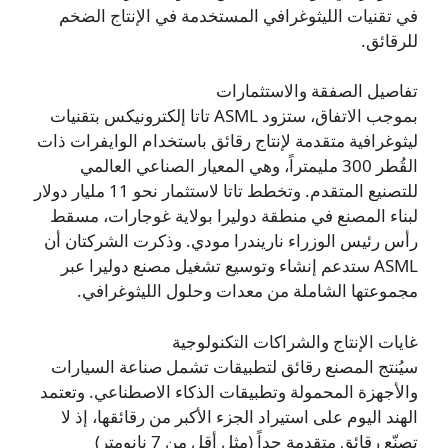
في تقنيات الليثوغرافي المستخدمة في الإنتاج الضخم
للرقائق.
تفاصيل الصفقة والاستثمارات
بموجب الاتفاق، ستزود ASML تاتا إلكترونيكس بتقنيات
ليثوغرافية متقدمة لإنتاج رقائق باستخدام الوايفرات ذات
القُطر 300 مليمتراً، وهي المعيار الصناعي العالمي
للتصنيع المتقدم. وتخطط تاتا لاستثمار نحو 11 مليار دولار
لبناء المصنع في منطقة دوليرا بولاية غوجارات، مسقط
رأس رئيس الوزراء ناريندرا مودي. وذكرت الشركتان أن
ASML ستدعم إنشاء وتوسيع تشغيل مصنع دوليرا عبر
مجموعتها الشاملة من معدات وحلول الليثوغرافي.
غايات الإنتاج والشراكات التكنولوجية
سيُنتج المصنع رقائق لتطبيقات تشمل صناعة السيارات
والأجهزة المحمولة وتطبيقات الذكاء الاصطناعي. وتعتمد
الهند اليوم على استيراد الجزء الأكبر من رقائقها، إذ لا
تصنّع رقائق متقدمة جداً (مثل أقل من 7 نانومتر)