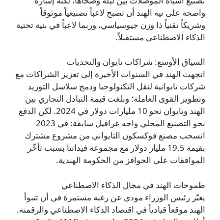
تصنيع أشباه الموصلات بين ليلة وضحاها، لكنه إشارة
واضحة على نية الهند أن تصبح لاعباً تصنيعياً موثوقاً
وشريكاً تقنياً ذا وزن جيوسياسي، وربما لاعباً في بنية تحتية
الذكاء الاصطناعي مستقبلاً.
السياق الأوسع: شراكات تايوان والتحديات
اتجهت الهند في السنوات الأخيرة إلى تعزيز الشراكات مع
شركات تايوانية لنقل التكنولوجيا ودمج سلاسل التوريد
وتطوير القوى العاملة؛ وبلغت قيمة التبادل التجاري بين
الهند وتايوان نحو 10 مليارات دولار في 2024. لكن الدفع
نحو التصنيع المحلي واجه عراقيل سابقة: في 2023
انسحب مصنع فوكسكون التايواني من مشروع مشترك
بقيمة 19.5 مليار دولار مع مجموعة فيدانتا بسبب تأخّر
الموافقات على الحوافز من الحكومة الهندية.
طموحات الهند في مجال الذكاء الاصطناعي
يعبّر رئيس الوزراء مودي عن رغبة مستمرة في أن تتبوأ
الهند موقعاً قيادياً في اقتصاد الذكاء الاصطناعي والرقمنة.