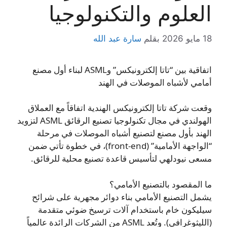
العلوم والتكنولوجيا
18 مايو 2026
بقلم
سارة عبد الله
اتفاقية بين “تاتا إلكترونيكس” وASML لبناء أول مصنع
أمامي لأشباه الموصلات في الهند
وقعت شركة تاتا إلكترونيكس الهندية اتفاقاً مع العملاق
الهولندي في مجال تكنولوجيا تصنيع الرقائق ASML لتزويد
الهند بأول مصنع لتصنيع أشباه الموصلات في مرحلة
“الواجهة الأمامية” (front-end)، في خطوة تأتي ضمن
مسعى نيودلهي لتأسيس قاعدة تصنيع محلية للرقائق.
ما المقصود بالتصنيع الأمامي؟
يشمل التصنيع الأمامي بناء دوائر مجهرية على شرائح
سيليكون خام باستخدام آلات ترسيخ ضوئي متقدمة
(الليثوغرافي). وتُعد ASML من الشركات الرائدة عالمياً