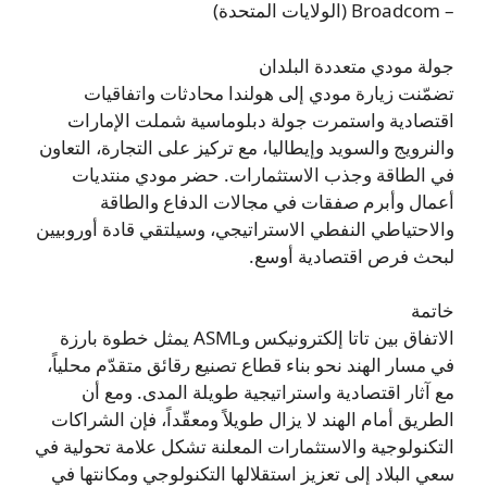
– Broadcom (الولايات المتحدة)
جولة مودي متعددة البلدان
تضمّنت زيارة مودي إلى هولندا محادثات واتفاقيات
اقتصادية واستمرت جولة دبلوماسية شملت الإمارات
والنرويج والسويد وإيطاليا، مع تركيز على التجارة، التعاون
في الطاقة وجذب الاستثمارات. حضر مودي منتديات
أعمال وأبرم صفقات في مجالات الدفاع والطاقة
والاحتياطي النفطي الاستراتيجي، وسيلتقي قادة أوروبيين
لبحث فرص اقتصادية أوسع.
خاتمة
الاتفاق بين تاتا إلكترونيكس وASML يمثل خطوة بارزة
في مسار الهند نحو بناء قطاع تصنيع رقائق متقدّم محلياً،
مع آثار اقتصادية واستراتيجية طويلة المدى. ومع أن
الطريق أمام الهند لا يزال طويلاً ومعقّداً، فإن الشراكات
التكنولوجية والاستثمارات المعلنة تشكل علامة تحولية في
سعي البلاد إلى تعزيز استقلالها التكنولوجي ومكانتها في