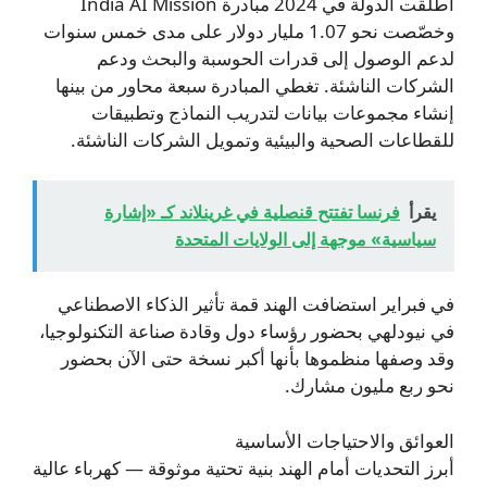
أطلقت الدولة في 2024 مبادرة India AI Mission
وخصّصت نحو 1.07 مليار دولار على مدى خمس سنوات
لدعم الوصول إلى قدرات الحوسبة والبحث ودعم
الشركات الناشئة. تغطي المبادرة سبعة محاور من بينها
إنشاء مجموعات بيانات لتدريب النماذج وتطبيقات
للقطاعات الصحية والبيئية وتمويل الشركات الناشئة.
يقرأ
فرنسا تفتتح قنصلية في غرينلاند كـ «إشارة
سياسية» موجهة إلى الولايات المتحدة
في فبراير استضافت الهند قمة تأثير الذكاء الاصطناعي
في نيودلهي بحضور رؤساء دول وقادة صناعة التكنولوجيا،
وقد وصفها منظموها بأنها أكبر نسخة حتى الآن بحضور
نحو ربع مليون مشارك.
العوائق والاحتياجات الأساسية
أبرز التحديات أمام الهند بنية تحتية موثوقة — كهرباء عالية