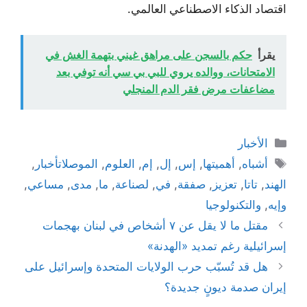
اقتصاد الذكاء الاصطناعي العالمي.
يقرأ
حكم بالسجن على مراهق غيني بتهمة الغش في
الامتحانات، ووالده يروي للبي بي سي أنه توفي بعد
مضاعفات مرض فقر الدم المنجلي
التصنيفات
الأخبار
الوسوم
أشباه
,
أهميتها
,
إس
,
إل
,
إم
,
العلوم
,
الموصلاتأخبار
,
الهند
,
تاتا
,
تعزيز
,
صفقة
,
في
,
لصناعة
,
ما
,
مدى
,
مساعي
,
وإيه
,
والتكنولوجيا
مقتل ما لا يقل عن ٧ أشخاص في لبنان بهجمات
إسرائيلية رغم تمديد «الهدنة»
هل قد تُسبّب حرب الولايات المتحدة وإسرائيل على
إيران صدمة ديونٍ جديدة؟