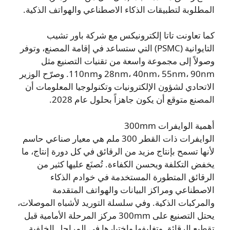
المطلوبة لتطبيقات الذكاء الاصطناعي والهواتف الذكية.
كما تعاونت تاتا إلكترونيكس مع شركة باور تشيب
التايوانية (PSMC) التي ستساعد في إقامة المصنع، وتوفر
وصولاً إلى مجموعة واسعة من تقنيات التصنيع مثل
28nm، 40nm، 55nm، 90nm و110nm. وصرّح الوزير
الاتحادي لشؤون الإلكترونيات وتكنولوجيا المعلومات أن
المصنع متوقع أن يكون جاهزاً بحلول عام 2028.
أهمية الوايفرات 300mm
الوايفرات ذات القطر 300 ملم هي معيار صناعي حاسم
لأنها تسمح بإنتاج مزيد من الرقائق في كل دورة إنتاج، ما
يخفض التكلفة ويحسن الكفاءة. تُصنَع عليها كثير من
الرقائق المتطورة المستخدمة في خوادم الذكاء
الاصطناعي ومراكز البيانات والهواتف المتقدمة
والمركبات الذكية. وفي سلسلة التوريد لأشباه الموصلات،
يحتل التصنيع على 300mm مركز المرحلة الأمامية قبل
تقطيع الرقائق وتغليفها واختبارها في المراحل الخلفية.